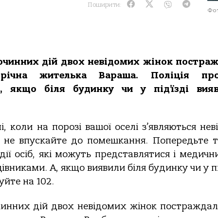
Поширити:
Фот
лочинних дій двох невідомих жінок постра
-річна жителька Вараша. Поліція про
, якщо біля будинку чи у під’їзді вия
, коли на порозі вашої оселі з’являються неві
а не впускайте до помешкання. Попередьте 
ії осіб, які можуть представлятися і медични
вниками. А, якщо виявили біля будинку чи у під
уйте на 102.
очинних дій двох невідомих жінок постраждал