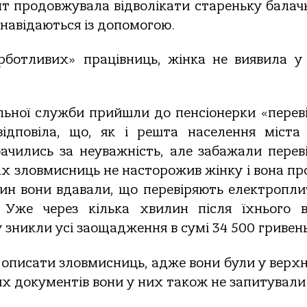
нт продовжувала відволікати стареньку балач
 навідаються із допомогою.
урботливих» працівниць, жінка не виявила у
альної служби прийшли до пенсіонерки «перев
ідповіла, що, як і решта населення міста
ачились за неуважність, але забажали перев
ах зловмисниць не насторожив жінку і вона пр
лин вони вдавали, що перевіряють електропли
 Уже через кілька хвилин після їхнього в
у зникли усі заощадження в сумі 34 500 гривень
 описати зловмисниць, адже вони були у верх
их документів вони у них також не запитували