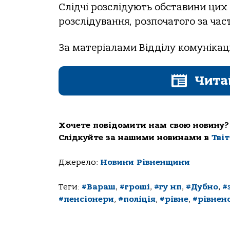
Слідчі розслідують обставини цих
розслідування, розпочатого за час
За матеріалами Відділу комунікації
Чита
Хочете повідомити нам свою новину?
Слідкуйте за нашими новинами в
Тві
Джерело:
Новини Рівненщини
Теги:
#Вараш
,
#гроші
,
#гу нп
,
#Дубно
,
#
#пенсіонери
,
#поліція
,
#рівне
,
#рівнен