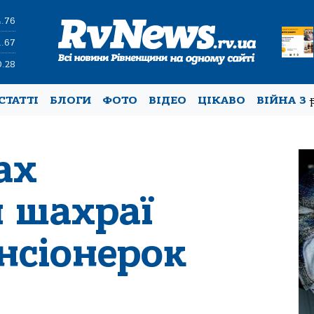
4.76
1.67
0.28
СТАТТІ
БЛОГИ
ФОТО
ВІДЕО
ЦІКАВО
ВІЙНА З
ах
 шахраї
нсіонерок