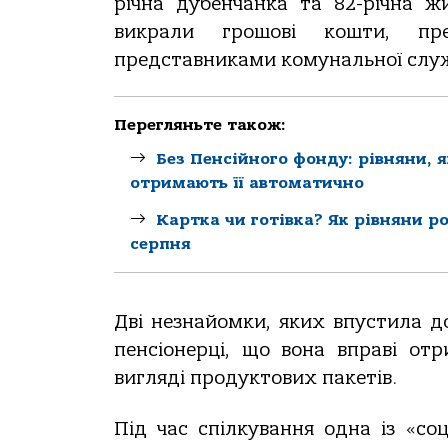
річна дубенчанка та 82-річна ж
викрали грошові кошти, пре
представниками комунальної служ
Перегляньте також:
Без Пенсійного фонду: рівняни, 
отримають її автоматично
Картка чи готівка? Як рівняни р
серпня
Дві незнайомки, яких впустила д
пенсіонерці, що вона вправі от
вигляді продуктових пакетів.
Під час спілкування одна із «со