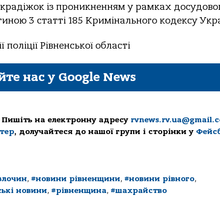
 крадіжок із проникненням у рамках досудово
тиною 3 статті 185 Кримінального кодексу Укра
 поліції Рівненської області
йте нас у Google News
 Пишіть на електронну адресу
rvnews.rv.ua@gmail.
ттер
, долучайтеся до нашої групи і сторінки у
Фейс
злочин
,
#новини рівненщини
,
#новини рівного
,
ські новини
,
#рівненщина
,
#шахрайство