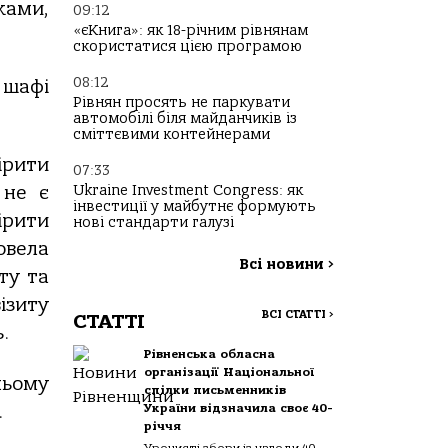
ками,
09:12
«єКнига»: як 18-річним рівнянам
скористатися цією програмою
08:12
 шафі
Рівнян просять не паркувати
автомобілі біля майданчиків із
сміттєвими контейнерами
ірити
07:33
Ukraine Investment Congress: як
 не є
інвестиції у майбутнє формують
ірити
нові стандарти галузі
овела
Всі новини
>
ту та
ізиту
ВСІ СТАТТІ
>
СТАТТІ
.
Рівненська обласна
організації Національної
ньому
спілки письменників
.
України відзначила своє 40-
річчя