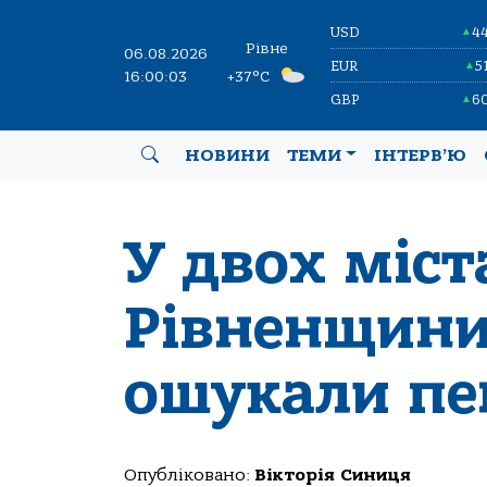
USD
4
▲
Рівне
06.08.2026
EUR
5
▲
16:00:04
+37°C
GBP
6
▲
НОВИНИ
ТЕМИ
ІНТЕРВ’Ю
У двох міст
Рівненщини
ошукали пе
Опубліковано:
Вікторія Синиця