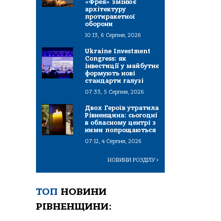
«Фрея» змінює
архітектуру
протиракетної
оборони
10:13, 6 Серпня, 2026
Ukraine Investment
Congress: як
інвестиції у майбутнє
формують нові
стандарти галузі
07:33, 5 Серпня, 2026
Двох Героїв утратила
Рівненщина: сьогодні
в обласному центрі з
ними попрощаються
07:12, 4 Серпня, 2026
НОВИНИ РОЗДІЛУ
>
ТОП
НОВИНИ
РІВНЕНЩИНИ: