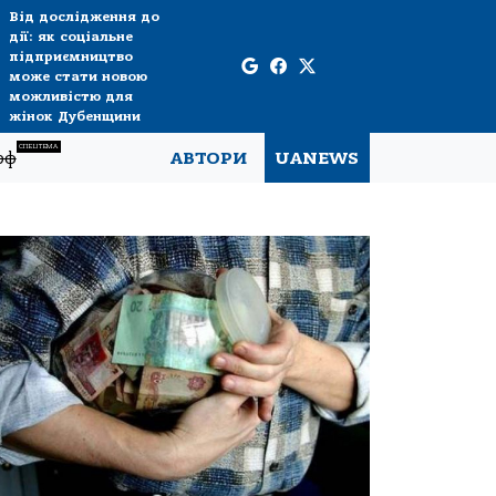
Від дослідження до
дії: як соціальне
підприємництво
може стати новою
можливістю для
жінок Дубенщини
СПЕЦТЕМА
рф
АВТОРИ
UANEWS