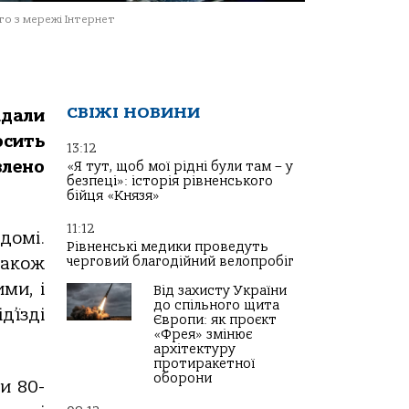
о з мережі Інтернет
СВІЖІ НОВИНИ
ждали
сить
13:12
влено
«Я тут, щоб мої рідні були там – у
безпеці»: історія рівненського
бійця «Князя»
11:12
домі.
Рівненські медики проведуть
черговий благодійний велопробіг
також
ми, і
Від захисту України
до спільного щита
’їзді
Європи: як проєкт
«Фрея» змінює
архітектуру
протиракетної
оборони
и 80-