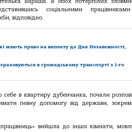
ителька Вараша. В обох потерпілих зловми
дставившись соціальними працівниками
би, відповідно.
які мають право на виплату до Дня Незалежності,
озраховуються в громадському транспорті з 1-го
о себе в квартиру дубенчанка, почали розпов
римати певну допомогу від держави, зокрем
цпрацівниць» вийшла до іншої кімнати, мовля