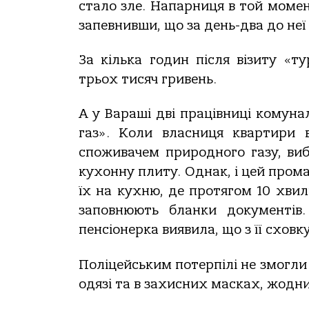
стало зле. Напарниця в той моме
запевнивши, що за день-два до неї
За кілька годин після візиту «т
трьох тисяч гривень.
А у Вараші дві працівниці комун
газ». Коли власниця квартири в
споживачем природного газу, виб
кухонну плиту. Однак, і цей пром
їх на кухню, де протягом 10 хви
заповнюють бланки документів.
пенсіонерка виявила, що з її сховк
Поліцейським потерпілі не змогли
одязі та в захисних масках, жодн