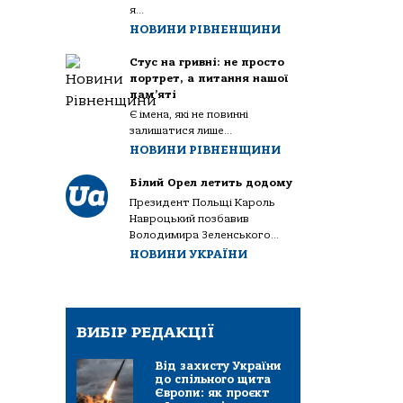
я...
НОВИНИ РІВНЕНЩИНИ
Стус на гривні: не просто
портрет, а питання нашої
пам’яті
Є імена, які не повинні
залишатися лише...
НОВИНИ РІВНЕНЩИНИ
Білий Орел летить додому
Президент Польщі Кароль
Навроцький позбавив
Володимира Зеленського...
НОВИНИ УКРАЇНИ
ВИБІР РЕДАКЦІЇ
Від захисту України
до спільного щита
Європи: як проєкт