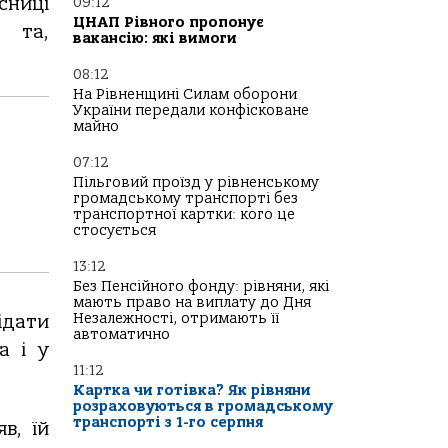
сниці
09:12
ЦНАП Рівного пропонує
 та,
вакансію: які вимоги
08:12
На Рівненщині Силам оборони
України передали конфісковане
майно
07:12
Пільговий проїзд у рівненському
громадському транспорті без
транспортної картки: кого це
стосується
13:12
Без Пенсійного фонду: рівняни, які
мають право на виплату до Дня
Незалежності, отримають її
ідати
автоматично
а і у
11:12
Картка чи готівка? Як рівняни
розраховуються в громадському
транспорті з 1-го серпня
в, їй