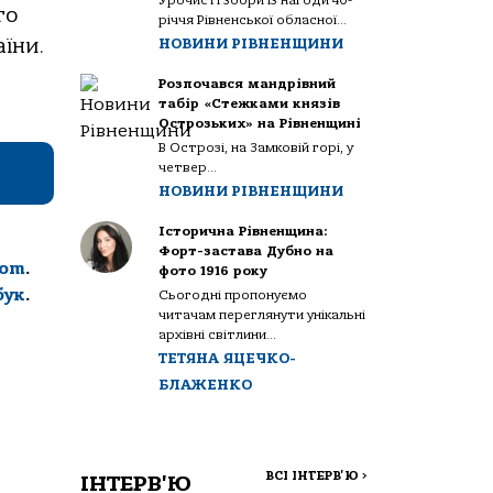
Урочисті збори із нагоди 40-
го
річчя Рівненської обласної...
їни.
НОВИНИ РІВНЕНЩИНИ
Розпочався мандрівний
табір «Стежками князів
Острозьких» на Рівненщині
В Острозі, на Замковій горі, у
четвер...
НОВИНИ РІВНЕНЩИНИ
Історична Рівненщина:
Форт-застава Дубно на
com
.
фото 1916 року
бук
.
Сьогодні пропонуємо
читачам переглянути унікальні
архівні світлини...
ТЕТЯНА ЯЦЕЧКО-
БЛАЖЕНКО
ВСІ ІНТЕРВ'Ю
>
ІНТЕРВ'Ю