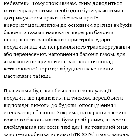
небезпеки. Тому споживачам, яким доводиться
мати справу з ними, необхідно бути уважними і
дотримуватися правил безпеки при їх
використанні.Загалом до основних причин вибухів
балонів з газами належать: перегрів балонів,
несправність запобіжних пристроїв, удари
посудини під час неправильного транспортування
або перенесення, наповнення балонів газом, для
яких вони не призначені, заповнення понад
встановленої норми; забруднення вентилів
мастилами та інші.
Правилами будови і безпечної експлуатації
посудин, що працюють під тиском, передбачені
відповідні вимоги до будови, опосвідчення і
експлуатації балонів. Зокрема, на верхній частині
кожного балона мають бути розбірливо, шляхом
клеймування нанесені такі дані, як товарний знак
заводу-виробника, клеймо ВТК (ОТК) цього заводу,