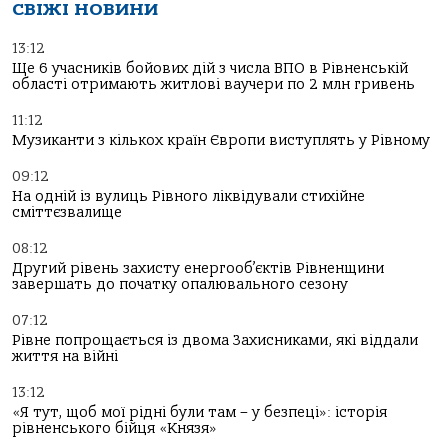
СВІЖІ НОВИНИ
13:12
Ще 6 учасників бойових дій з числа ВПО в Рівненській
області отримають житлові ваучери по 2 млн гривень
11:12
Музиканти з кількох країн Європи виступлять у Рівному
09:12
На одній із вулиць Рівного ліквідували стихійне
сміттєзвалище
08:12
Другий рівень захисту енергооб’єктів Рівненщини
завершать до початку опалювального сезону
07:12
Рівне попрощається із двома Захисниками, які віддали
життя на війні
13:12
«Я тут, щоб мої рідні були там – у безпеці»: історія
рівненського бійця «Князя»