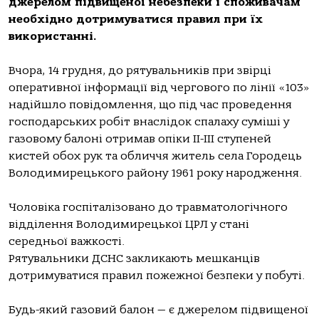
джерелом підвищеної небезпеки і споживачам
необхідно дотримуватися правил при їх
використанні.
Вчора, 14 грудня, до рятувальників при звірці
оперативної інформації від чергового по лінії
«
103
»
надійшло повідомлення, що під час проведення
господарських робіт внаслідок спалаху суміші у
газовому балоні отримав опіки ІІ-ІІІ ступеней
кистей обох рук та обличчя житель села Городець
Володимирецького району 1961 року народження.
Чоловіка госпіталізовано до травматологічного
відділення Володимирецької ЦРЛ у стані
середньої важкості.
Рятувальники ДСНС закликають мешканців
дотримуватися правил пожежної безпеки у побуті.
Будь-який газовий балон — є джерелом підвищеної