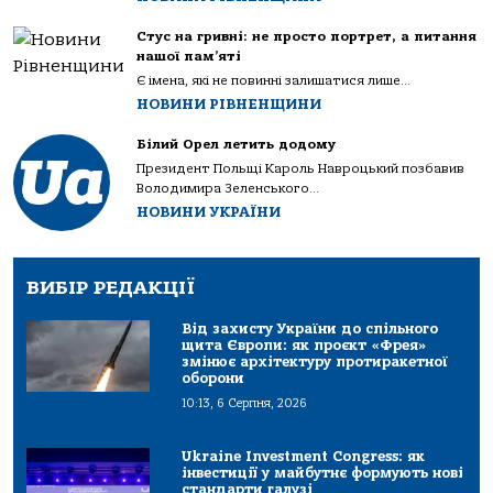
Стус на гривні: не просто портрет, а питання
нашої пам’яті
Є імена, які не повинні залишатися лише...
НОВИНИ РІВНЕНЩИНИ
Білий Орел летить додому
Президент Польщі Кароль Навроцький позбавив
Володимира Зеленського...
НОВИНИ УКРАЇНИ
ВИБІР РЕДАКЦІЇ
Від захисту України до спільного
щита Європи: як проєкт «Фрея»
змінює архітектуру протиракетної
оборони
10:13, 6 Серпня, 2026
Ukraine Investment Congress: як
інвестиції у майбутнє формують нові
стандарти галузі