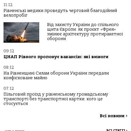
11:12
Рівненські медики проведуть черговий благодійний
велопробіг
Від захисту України до спільного
щита Європи: як проєкт «Фрея»
змінює архітектуру протиракетної
оборони
09:12
ЦНАП Рівного пропонує вакансію: які вимоги
08:12
На Рівненщині Силам оборони України передали
конфісковане майно
07:12
Пільговий проїзд у рівненському громадському
транспорті без транспортної картки: кого це
стосується
Всі новини
>
ВСІ СТАТТІ
>