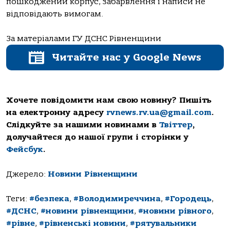
пошкоджений корпус, забарвлення і написи не
відповідають вимогам.
За матеріалами ГУ ДСНС Рівненщини
Читайте нас у Google News
Хочете повідомити нам свою новину? Пишіть
на електронну адресу
rvnews.rv.ua@gmail.com
.
Слідкуйте за нашими новинами в
Твіттер
,
долучайтеся до нашої групи і сторінки у
Фейсбук
.
Джерело:
Новини Рівненщини
Теги:
#безпека
,
#Володимиреччина
,
#Городець
,
#ДСНС
,
#новини рівненщини
,
#новини рівного
,
#рівне
,
#рівненські новини
,
#рятувальники