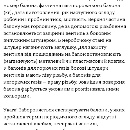
номер балона, фактична вага порожнього балона
(кг), дата виготовлення, рік наступного огляду,
робочий і пробний тиск, місткість. Верхня частина
балону має горловину, де за допомогою різьблення
встановлюється запірний вентиль з боковим
випускним штуцером. В неробочому стані на
штуцер нагвинчують заглушку. Для захисту
вентиля від пошкоджень на балон встановлюють
(нагвинчують) металевий чи пластмасовий ковпак.
У балонів для горючих газів бокові штуцери
вентилів мають ліву різьбу, а балонів для
негорючих газів — праву різьбу. Зовнішня поверхня
балона фарбується умовними розпізнавальними
кольорами.
Увага! Забороняється експлуатувати балони, у яких
пройшов термін періодичного огляду, відсутні
встановлені клейма, несправні вентилі,