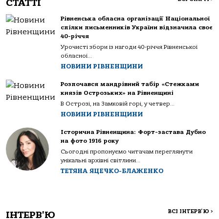
СТАТТІ
Рівненська обласна організації Національної
спілки письменників України відзначила своє
40-річчя
Урочисті збори із нагоди 40-річчя Рівненської
обласної...
НОВИНИ РІВНЕНЩИНИ
Розпочався мандрівний табір «Стежками
князів Острозьких» на Рівненщині
В Острозі, на Замковій горі, у четвер...
НОВИНИ РІВНЕНЩИНИ
Історична Рівненщина: Форт-застава Дубно
на фото 1916 року
Сьогодні пропонуємо читачам переглянути
унікальні архівні світлини...
ТЕТЯНА ЯЦЕЧКО-БЛАЖЕНКО
ВСІ ІНТЕРВ'Ю
>
ІНТЕРВ'Ю