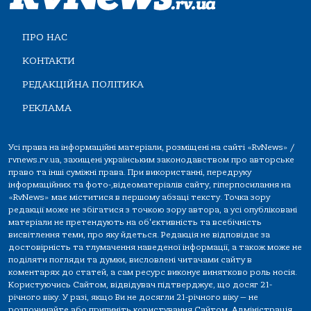
ПРО НАС
КОНТАКТИ
РЕДАКЦІЙНА ПОЛІТИКА
РЕКЛАМА
Усі права на інформаційні матеріали, розміщені на сайті «RvNews» /
rvnews.rv.ua, захищені українським законодавством про авторське
право та інші суміжні права. При використанні, передруку
інформаційних та фото-,відеоматеріалів сайту, гіперпосилання на
«RvNews» має міститися в першому абзаці тексту. Точка зору
редакції може не збігатися з точкою зору автора, а усі опубліковані
матеріали не претендують на об'єктивність та всебічність
висвітлення теми, про яку йдеться. Редакція не відповідає за
достовірність та тлумачення наведеної інформації, а також може не
поділяти погляди та думки, висловлені читачами сайту в
коментарях до статей, а сам ресурс виконує винятково роль носія.
Користуючись Сайтом, відвідувач підтверджує, що досяг 21-
річного віку. У разі, якщо Ви не досягли 21-річного віку — не
розпочинайте або припиніть користування Сайтом. Адміністрація