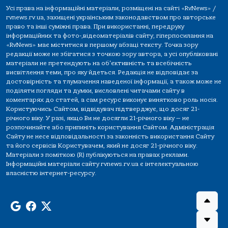
Усі права на інформаційні матеріали, розміщені на сайті «RvNews» /
rvnews.rv.ua, захищені українським законодавством про авторське
право та інші суміжні права. При використанні, передруку
інформаційних та фото-,відеоматеріалів сайту, гіперпосилання на
«RvNews» має міститися в першому абзаці тексту. Точка зору
редакції може не збігатися з точкою зору автора, а усі опубліковані
матеріали не претендують на об'єктивність та всебічність
висвітлення теми, про яку йдеться. Редакція не відповідає за
достовірність та тлумачення наведеної інформації, а також може не
поділяти погляди та думки, висловлені читачами сайту в
коментарях до статей, а сам ресурс виконує винятково роль носія.
Користуючись Сайтом, відвідувач підтверджує, що досяг 21-
річного віку. У разі, якщо Ви не досягли 21-річного віку — не
розпочинайте або припиніть користування Сайтом. Адміністрація
Сайту не несе відповідальності за законність використання Сайту
та його сервісів Користувачем, який не досяг 21-річного віку.
Матеріали з поміткою (R) публікуються на правах реклами.
Інформаційні матеріали сайту rvnews.rv.ua є інтелектуальною
власністю інтернет-ресурсу.