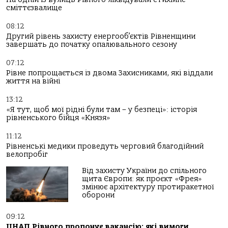
сміттєзвалище
08:12
Другий рівень захисту енергооб’єктів Рівненщини
завершать до початку опалювального сезону
07:12
Рівне попрощається із двома Захисниками, які віддали
життя на війні
13:12
«Я тут, щоб мої рідні були там – у безпеці»: історія
рівненського бійця «Князя»
11:12
Рівненські медики проведуть черговий благодійний
велопробіг
Від захисту України до спільного
щита Європи: як проєкт «Фрея»
змінює архітектуру протиракетної
оборони
09:12
ЦНАП Рівного пропонує вакансію: які вимоги