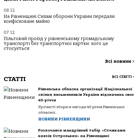
08:12
На Рівненщині Силам оборони України передали
конфісковане майно
07:12
Пільговий проїзд у рівненському громадському
транспорті без транспортної картки: кого це
стосується
Всі новини
>
ВСІ СТАТТІ
>
СТАТТІ
Рівненська обласна організації Національної
спілки письменників України відзначила своє
40-річчя
Урочисті збори із нагоди 40-річчя Рівненської
обласної...
НОВИНИ РІВНЕНЩИНИ
Розпочався мандрівний табір «Стежками
князів Острозьких» на Рівненщині