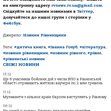
на електронну адресу
rvnews.rv.ua@gmail.com
.
Слідкуйте за нашими новинами в
Твіттер
,
долучайтеся до нашої групи і сторінки у
Фейсбук
.
Джерело:
Новини Рівненщини
Теги:
#дитяча книга
,
#Іванна Голуб
,
#література
,
#новини рівненщини
,
#новини рівного
,
#рівне
,
#рівненські новини
СВІЖІ НОВИНИ
13:12
Ще 6 учасників бойових дій з числа ВПО в Рівненській
області отримають житлові ваучери по 2 млн гривень
11:12
Музиканти з кількох країн Європи виступлять у Рівному
09:12
На одній із вулиць Рівного ліквідували стихійне