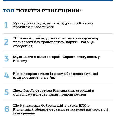
ТОП
НОВИНИ РІВНЕНЩИНИ:
1
Культурні заходи, які відбудуться в Рівному
протягом цього тижня
Пільговий проїзд у рівненському громадському
2
транспорті без транспортної картки: кого це
стосується
3
Музиканти з кількох країн Європи виступлять у
Рівному
4
Рівне попрощається із двома Захисниками, які
віддали життя на війні
5
Двох Героїв утратила Рівненщина: сьогодні в
обласному центрі з ними попрощаються
Ще 6 учасників бойових дій з числа ВПО в
6
Рівненській області отримають житлові ваучери по 2
млн гривень