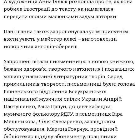
А художниця Анна Іллюк розповіла про те, як вона
робила ілюстрації до тексту, як намагалася
передати своїми малюнками задум авторки.
Пані Іванна також запропонувала усім присутнім
взяти участь у майстер-класі ‒ виготовленні
новорічних янголів-оберегів.
Запрошені вітали письменницю з новою книжкою,
бажали здоров’я, творчого натхнення і подальших
успіхів у написанні літературних творів. Серед
прихильників творчості письменниці були: голова
Рівненського відділення Всеукраїнської
національної музичної спілки України Андрій
Пастушенко, Раїса Цапун, доцент кафедри
музичного фольклору РДГУ, письменниця Віра
Мельникова, Лілія Слесаренко, заввідділом
обслуговування, Марина Гоярчук, провідний
бібліотекар відділу абонементу, працівники