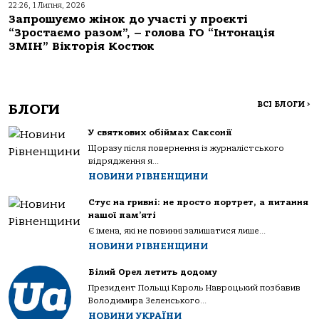
22:26, 1 Липня, 2026
Запрошуємо жінок до участі у проєкті
“Зростаємо разом”, – голова ГО “Інтонація
ЗМІН” Вікторія Костюк
ВСІ БЛОГИ
>
БЛОГИ
У святкових обіймах Саксонії
Щоразу після повернення із журналістського
відрядження я...
НОВИНИ РІВНЕНЩИНИ
Стус на гривні: не просто портрет, а питання
нашої пам’яті
Є імена, які не повинні залишатися лише...
НОВИНИ РІВНЕНЩИНИ
Білий Орел летить додому
Президент Польщі Кароль Навроцький позбавив
Володимира Зеленського...
НОВИНИ УКРАЇНИ