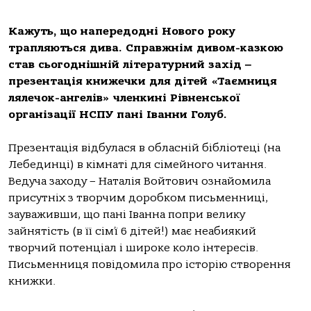
Кажуть, що напередодні Нового року
трапляються дива. Справжнім дивом-казкою
став сьогоднішній літературний захід ‒
презентація книжечки для дітей «Таємниця
лялечок-ангелів» членкині Рівненської
організації НСПУ пані Іванни Голуб.
Презентація відбулася в обласній бібліотеці (на
Лебединці) в кімнаті для сімейного читання.
Ведуча заходу – Наталія Войтович ознайомила
присутніх з творчим доробком письменниці,
зауваживши, що пані Іванна попри велику
зайнятість (в її сім’ї 6 дітей!) має неабиякий
творчий потенціал і широке коло інтересів.
Письменниця повідомила про історію створення
книжки.