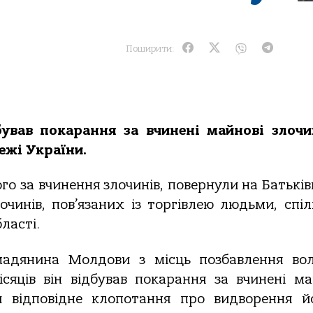
Поширити:
ував покарання за вчинені майнові злочи
ежі України.
го за вчинення злочинів, повернули на Батькі
лочинів, пов’язаних із торгівлею людьми, спіл
бласті.
омадянина Молдови з місць позбавлення вол
сяців він відбував покарання за вчинені ма
ли відповідне клопотання про видворення й