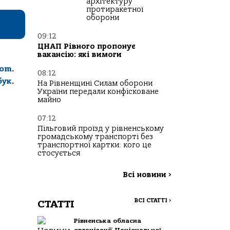
архітектуру
протиракетної
оборони
09:12
ЦНАП Рівного пропонує
вакансію: які вимоги
com
.
08:12
бук
.
На Рівненщині Силам оборони
України передали конфісковане
майно
07:12
Пільговий проїзд у рівненському
громадському транспорті без
транспортної картки: кого це
стосується
Всі новини
>
ВСІ СТАТТІ
>
СТАТТІ
Рівненська обласна