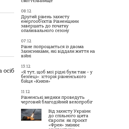
сміттєзвалище
08:12
Другий рівень захисту
енергооб’єктів Рівненщини
завершать до початку
опалювального сезону
07:12
Рівне попрощається із двома
Захисниками, які віддали життя на
війні
13:12
 осіб
«Я тут, щоб мої рідні були там – у
безпеці»: історія рівненського
бійця «Князя»
11:12
Рівненські медики проведуть
черговий благодійний велопробіг
Від захисту України
до спільного щита
Європи: як проєкт
«Фрея» змінює