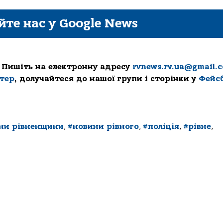
йте нас у Google News
 Пишіть на електронну адресу
rvnews.rv.ua@gmail.
ттер
, долучайтеся до нашої групи і сторінки у
Фейс
ни рівненщини
,
#новини рівного
,
#поліція
,
#рівне
,