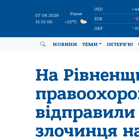
USD
4
▲
Рівне
07.08.2026
EUR
5
▼
15:01:07
+25°C
GBP
6
▼
НОВИНИ
ТЕМИ
ІНТЕРВ’Ю
На Рівненщ
правоохоро
відправили
злочинця н