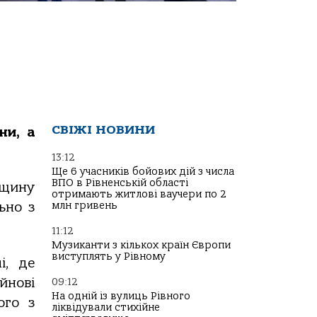
СВІЖІ НОВИНИ
ни, а
13:12
Ще 6 учасників бойових дій з числа
ВПО в Рівненській області
вщину
отримають житлові ваучери по 2
млн гривень
ьно з
11:12
Музиканти з кількох країн Європи
виступлять у Рівному
і, де
йнові
09:12
На одній із вулиць Рівного
ого з
ліквідували стихійне