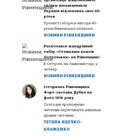
організації Національної
спілки письменників
України відзначила своє 40-
річчя
Урочисті збори із нагоди 40-
річчя Рівненської обласної...
НОВИНИ РІВНЕНЩИНИ
Розпочався мандрівний
табір «Стежками князів
Острозьких» на Рівненщині
В Острозі, на Замковій горі, у
четвер...
НОВИНИ РІВНЕНЩИНИ
Історична Рівненщина:
Форт-застава Дубно на
фото 1916 року
Сьогодні пропонуємо
читачам переглянути унікальні
архівні світлини...
ТЕТЯНА ЯЦЕЧКО-
БЛАЖЕНКО