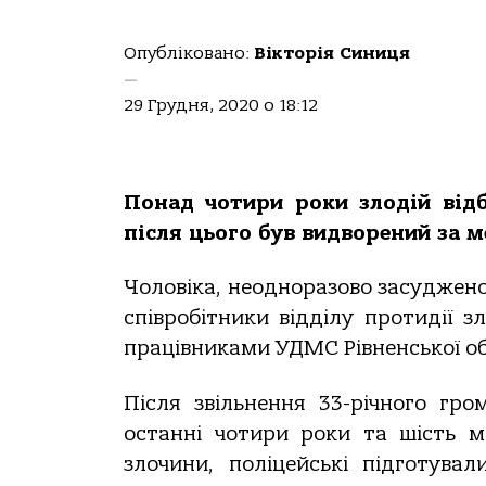
Опубліковано:
Вікторія Синиця
—
29 Грудня, 2020 о 18:12
Понад чотири роки злодій відб
після цього був видворений за м
Чоловіка, неодноразово засуджено
співробітники відділу протидії з
працівниками УДМС Рівненської о
Після звільнення 33-річного гр
останні чотири роки та шість мі
злочини, поліцейські підготува