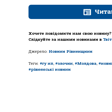
Чита
Хочете повідомити нам свою новину?
Слідкуйте за нашими новинами в
Тві
Джерело:
Новини Рівненщини
Теги:
#гу нп
,
#злочин
,
#Молдова
,
#нови
#рівненські новини