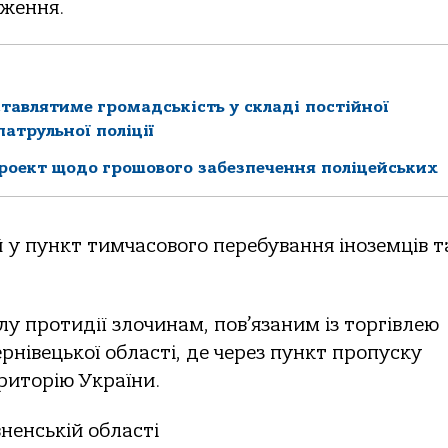
дження.
ставлятиме громадськість у складі постійної
атрульної поліції
роект щодо грошового забезпечення поліцейських
 у пункт тимчасового перебування іноземців та
лу протидії злочинам, пов’язаним із торгівлею
нівецької області, де через пункт пропуску
риторію України.
ненській області