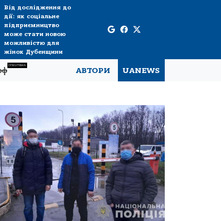
Від дослідження до
дії: як соціальне
підприємництво
може стати новою
можливістю для
жінок Дубенщини
СПЕЦТЕМА
рф
АВТОРИ
UANEWS