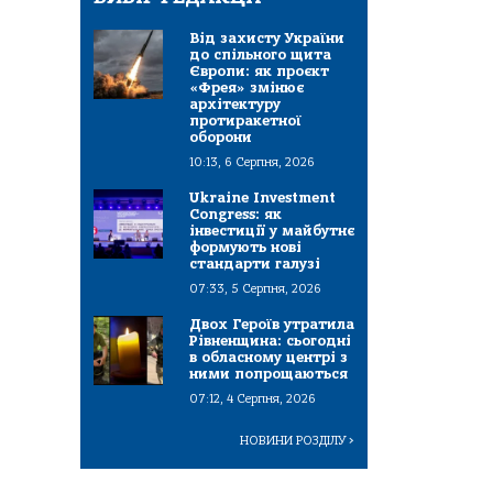
Від захисту України
до спільного щита
Європи: як проєкт
«Фрея» змінює
архітектуру
протиракетної
оборони
10:13, 6 Серпня, 2026
Ukraine Investment
Congress: як
інвестиції у майбутнє
формують нові
стандарти галузі
07:33, 5 Серпня, 2026
Двох Героїв утратила
Рівненщина: сьогодні
в обласному центрі з
ними попрощаються
07:12, 4 Серпня, 2026
НОВИНИ РОЗДІЛУ
>