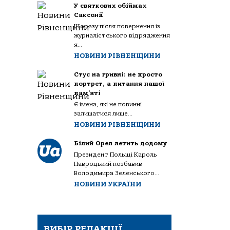
У святкових обіймах
Саксонії
Щоразу після повернення із
журналістського відрядження
я...
НОВИНИ РІВНЕНЩИНИ
Стус на гривні: не просто
портрет, а питання нашої
пам’яті
Є імена, які не повинні
залишатися лише...
НОВИНИ РІВНЕНЩИНИ
Білий Орел летить додому
Президент Польщі Кароль
Навроцький позбавив
Володимира Зеленського...
НОВИНИ УКРАЇНИ
ВИБІР РЕДАКЦІЇ