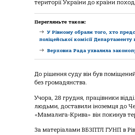
території України до країни похо
Перегляньте також:
У Рівному обрали того, хто пред
поліцейської комісії Департаменту п
Верховна Рада ухвалила законоп
До рішення суду він був поміщений
без громадянства.
Учора, 28 грудня, працівники відді
людьми, доставили іноземця до Чер
«Мамалига-Крива» він покинув те
За матеріалами ВБЗПТЛ ГУНП в Рів