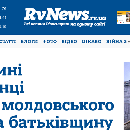
4.76
1.61
0.19
СТАТТІ
БЛОГИ
ФОТО
ВІДЕО
ЦІКАВО
ВІЙНА З
ині
нці
 молдовського
а батьківщину