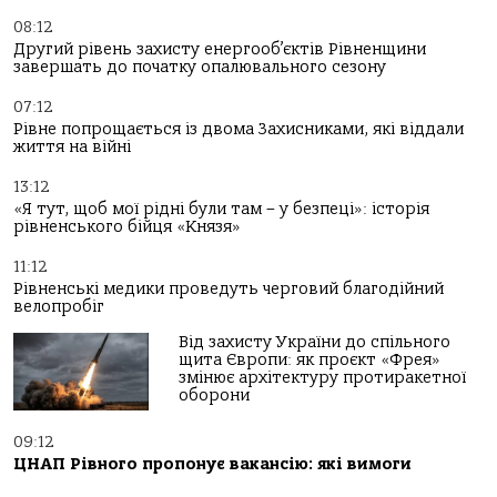
08:12
Другий рівень захисту енергооб’єктів Рівненщини
завершать до початку опалювального сезону
07:12
Рівне попрощається із двома Захисниками, які віддали
життя на війні
13:12
«Я тут, щоб мої рідні були там – у безпеці»: історія
рівненського бійця «Князя»
11:12
Рівненські медики проведуть черговий благодійний
велопробіг
Від захисту України до спільного
щита Європи: як проєкт «Фрея»
змінює архітектуру протиракетної
оборони
09:12
ЦНАП Рівного пропонує вакансію: які вимоги