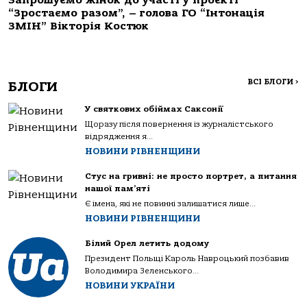
Запрошуємо жінок до участі у проєкті
“Зростаємо разом”, – голова ГО “Інтонація
ЗМІН” Вікторія Костюк
ВСІ БЛОГИ
>
БЛОГИ
У святкових обіймах Саксонії
Щоразу після повернення із журналістського
відрядження я...
НОВИНИ РІВНЕНЩИНИ
Стус на гривні: не просто портрет, а питання
нашої пам’яті
Є імена, які не повинні залишатися лише...
НОВИНИ РІВНЕНЩИНИ
Білий Орел летить додому
Президент Польщі Кароль Навроцький позбавив
Володимира Зеленського...
НОВИНИ УКРАЇНИ