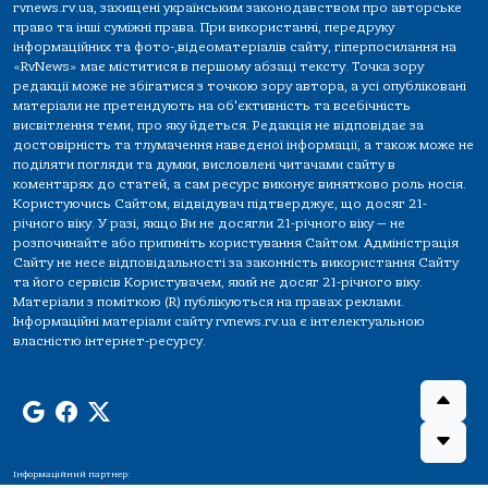
rvnews.rv.ua, захищені українським законодавством про авторське
право та інші суміжні права. При використанні, передруку
інформаційних та фото-,відеоматеріалів сайту, гіперпосилання на
«RvNews» має міститися в першому абзаці тексту. Точка зору
редакції може не збігатися з точкою зору автора, а усі опубліковані
матеріали не претендують на об'єктивність та всебічність
висвітлення теми, про яку йдеться. Редакція не відповідає за
достовірність та тлумачення наведеної інформації, а також може не
поділяти погляди та думки, висловлені читачами сайту в
коментарях до статей, а сам ресурс виконує винятково роль носія.
Користуючись Сайтом, відвідувач підтверджує, що досяг 21-
річного віку. У разі, якщо Ви не досягли 21-річного віку — не
розпочинайте або припиніть користування Сайтом. Адміністрація
Сайту не несе відповідальності за законність використання Сайту
та його сервісів Користувачем, який не досяг 21-річного віку.
Матеріали з поміткою (R) публікуються на правах реклами.
Інформаційні матеріали сайту rvnews.rv.ua є інтелектуальною
власністю інтернет-ресурсу.
Інформаційний партнер: