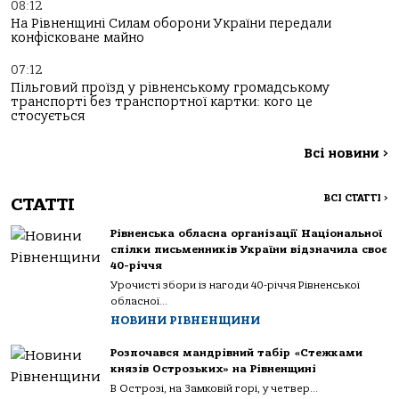
08:12
На Рівненщині Силам оборони України передали
конфісковане майно
07:12
Пільговий проїзд у рівненському громадському
транспорті без транспортної картки: кого це
стосується
Всі новини
>
ВСІ СТАТТІ
>
СТАТТІ
Рівненська обласна організації Національної
спілки письменників України відзначила своє
40-річчя
Урочисті збори із нагоди 40-річчя Рівненської
обласної...
НОВИНИ РІВНЕНЩИНИ
Розпочався мандрівний табір «Стежками
князів Острозьких» на Рівненщині
В Острозі, на Замковій горі, у четвер...