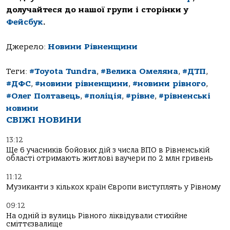
долучайтеся до нашої групи і сторінки у
Фейсбук
.
Джерело:
Новини Рівненщини
Теги:
#Toyota Tundra
,
#Велика Омеляна
,
#ДТП
,
#ДФС
,
#новини рівненщини
,
#новини рівного
,
#Олег Полтавець
,
#поліція
,
#рівне
,
#рівненські
новини
СВІЖІ НОВИНИ
13:12
Ще 6 учасників бойових дій з числа ВПО в Рівненській
області отримають житлові ваучери по 2 млн гривень
11:12
Музиканти з кількох країн Європи виступлять у Рівному
09:12
На одній із вулиць Рівного ліквідували стихійне
сміттєзвалище