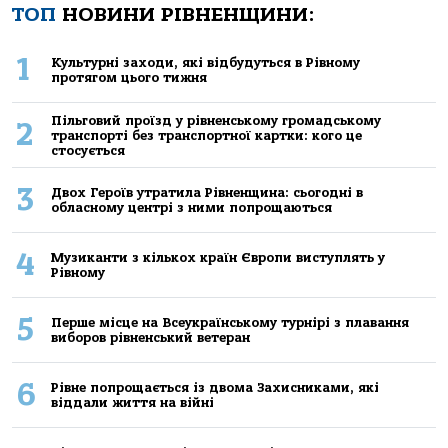
ТОП
НОВИНИ РІВНЕНЩИНИ:
1
Культурні заходи, які відбудуться в Рівному
протягом цього тижня
Пільговий проїзд у рівненському громадському
2
транспорті без транспортної картки: кого це
стосується
3
Двох Героїв утратила Рівненщина: сьогодні в
обласному центрі з ними попрощаються
4
Музиканти з кількох країн Європи виступлять у
Рівному
5
Перше місце на Всеукраїнському турнірі з плавання
виборов рівненський ветеран
6
Рівне попрощається із двома Захисниками, які
віддали життя на війні