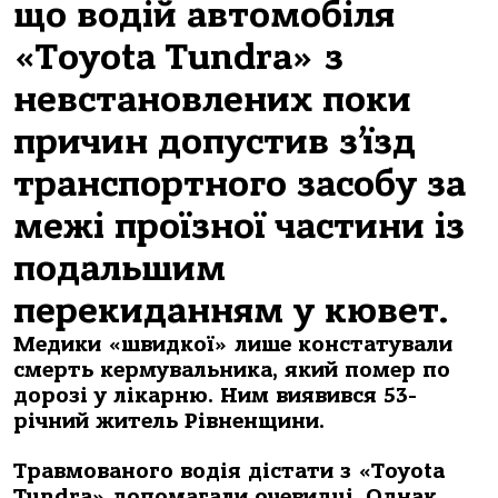
що водій автомобіля
«Toyota Tundra» з
невстановлених поки
причин допустив з’їзд
транспортного засобу за
межі проїзної частини із
подальшим
перекиданням у кювет.
Медики «швидкої» лише констатували
смерть кермувальника, який помер по
дорозі у лікарню. Ним виявився 53-
річний житель Рівненщини.
Травмованого водія дістати з «Toyota
Tundra» допомагали очевидці. Однак