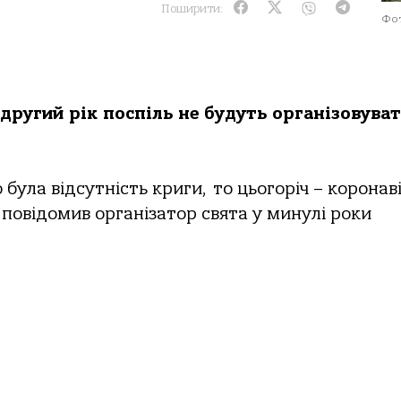
Поширити:
Фот
другий рік поспіль не будуть організовува
ула відсутність криги, то цьогоріч – коронаві
к повідомив організатор свята у минулі роки