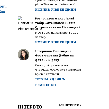
Урочисті збори із нагоди 40-
річчя Рівненської обласної...
com
.
НОВИНИ РІВНЕНЩИНИ
бук
.
Розпочався мандрівний
табір «Стежками князів
Острозьких» на Рівненщині
В Острозі, на Замковій горі, у
четвер...
НОВИНИ РІВНЕНЩИНИ
Історична Рівненщина:
Форт-застава Дубно на
фото 1916 року
Сьогодні пропонуємо
читачам переглянути унікальні
архівні світлини...
ТЕТЯНА ЯЦЕЧКО-
БЛАЖЕНКО
ВСІ ІНТЕРВ'Ю
>
ІНТЕРВ'Ю