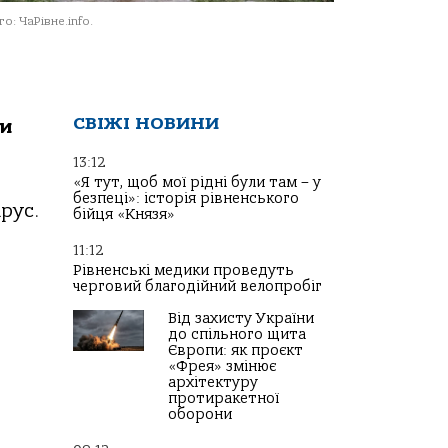
о: ЧаРівне.info.
СВІЖІ НОВИНИ
ти
13:12
«Я тут, щоб мої рідні були там – у
безпеці»: історія рівненського
рус.
бійця «Князя»
11:12
Рівненські медики проведуть
черговий благодійний велопробіг
Від захисту України
до спільного щита
Європи: як проєкт
«Фрея» змінює
архітектуру
протиракетної
оборони