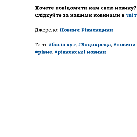
Хочете повідомити нам свою новину?
Слідкуйте за нашими новинами в
Тві
Джерело:
Новини Рівненщини
Теги:
#басів кут
,
#Водохреща
,
#новини
#рівне
,
#рівненські новини