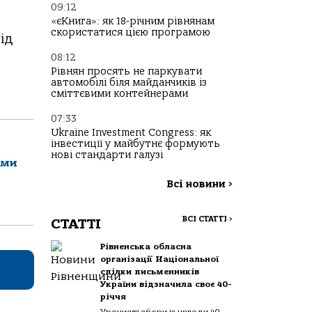
09:12
«єКнига»: як 18-річним рівнянам
скористатися цією програмою
ід
08:12
Рівнян просять не паркувати
автомобілі біля майданчиків із
сміттєвими контейнерами
07:33
Ukraine Investment Congress: як
інвестиції у майбутнє формують
нові стандарти галузі
ами
Всі новини
>
ВСІ СТАТТІ
>
СТАТТІ
Рівненська обласна
організації Національної
спілки письменників
України відзначила своє 40-
річчя