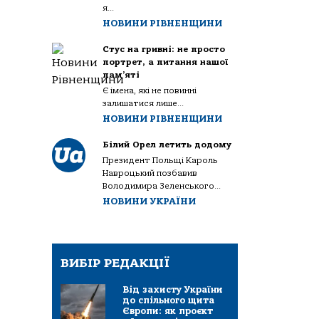
я...
НОВИНИ РІВНЕНЩИНИ
Стус на гривні: не просто
портрет, а питання нашої
пам’яті
Є імена, які не повинні
залишатися лише...
НОВИНИ РІВНЕНЩИНИ
Білий Орел летить додому
Президент Польщі Кароль
Навроцький позбавив
Володимира Зеленського...
НОВИНИ УКРАЇНИ
ВИБІР РЕДАКЦІЇ
Від захисту України
до спільного щита
Європи: як проєкт