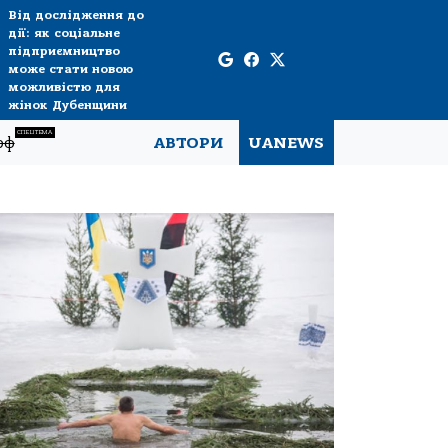
Від дослідження до
дії: як соціальне
підприємництво
може стати новою
можливістю для
жінок Дубенщини
СПЕЦТЕМА
рф
АВТОРИ
UANEWS