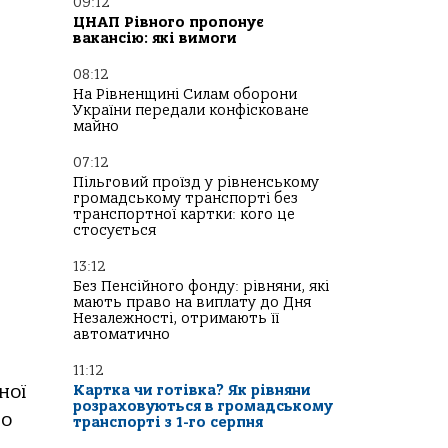
09:12
ЦНАП Рівного пропонує
вакансію: які вимоги
08:12
На Рівненщині Силам оборони
України передали конфісковане
майно
07:12
Пільговий проїзд у рівненському
громадському транспорті без
транспортної картки: кого це
стосується
13:12
Без Пенсійного фонду: рівняни, які
мають право на виплату до Дня
Незалежності, отримають її
автоматично
11:12
ної
Картка чи готівка? Як рівняни
розраховуються в громадському
го
транспорті з 1-го серпня