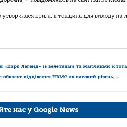
доречна, – повідомляють на сайті Rivne Media.
 утворилася крига, її товщина для виходу на л
й «Парк Легенд» із велетнями та магічними істот
ке обласне відділення НВМС на високий рівень, –
йте нас у Google News