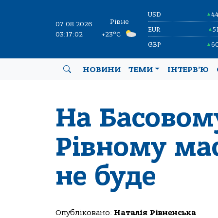
USD
4
▲
Рівне
07.08.2026
EUR
5
▲
03:17:02
+23°C
GBP
6
▲
НОВИНИ
ТЕМИ
ІНТЕРВ’Ю
На Басовому
Рівному ма
не буде
Опубліковано:
Наталія Рівненська