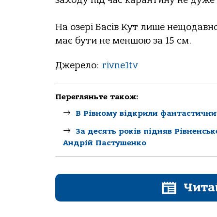
заходу під час карантину не дуже 
⠀
На озері Басів Кут лише нещодавно
має бути не меншою за 15 см.
Джерело:
rivne1tv
Перегляньте також:
В Рівному відкрили фантастични
За десять років підняв Рівненсь
Андрій Пастушенко
Чита