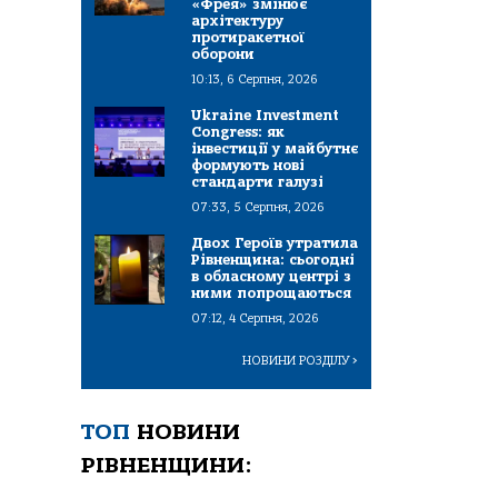
«Фрея» змінює
архітектуру
протиракетної
оборони
10:13, 6 Серпня, 2026
Ukraine Investment
Congress: як
інвестиції у майбутнє
формують нові
стандарти галузі
07:33, 5 Серпня, 2026
Двох Героїв утратила
Рівненщина: сьогодні
в обласному центрі з
ними попрощаються
07:12, 4 Серпня, 2026
НОВИНИ РОЗДІЛУ
>
ТОП
НОВИНИ
РІВНЕНЩИНИ: