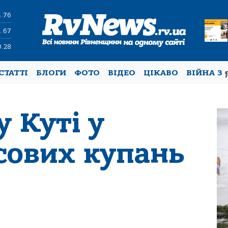
4.76
1.67
0.28
СТАТТІ
БЛОГИ
ФОТО
ВІДЕО
ЦІКАВО
ВІЙНА З
 Куті у
сових купань