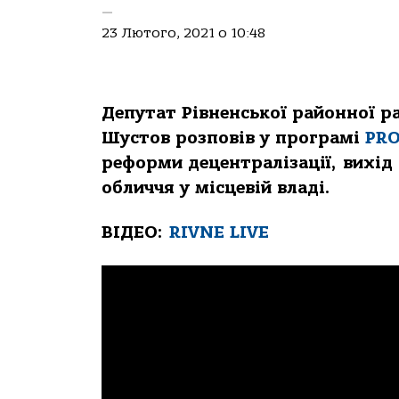
—
23 Лютого, 2021 о 10:48
Депутат Рівненської районної р
Шустов розповів у програмі
PRO
реформи децентралізації, вихід і
обличчя у місцевій владі.
ВІДЕО:
RIVNE LIVE