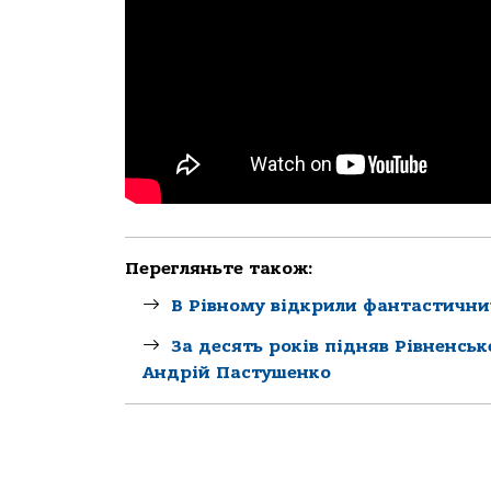
Перегляньте також:
В Рівному відкрили фантастични
За десять років підняв Рівненсь
Андрій Пастушенко