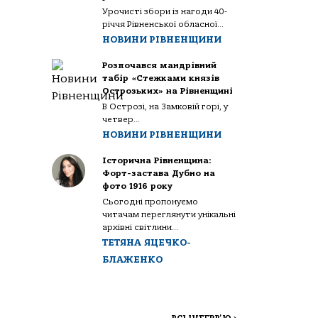
Урочисті збори із нагоди 40-
річчя Рівненської обласної...
НОВИНИ РІВНЕНЩИНИ
Розпочався мандрівний
табір «Стежками князів
Острозьких» на Рівненщині
В Острозі, на Замковій горі, у
четвер...
НОВИНИ РІВНЕНЩИНИ
Історична Рівненщина:
Форт-застава Дубно на
фото 1916 року
Сьогодні пропонуємо
читачам переглянути унікальні
архівні світлини...
ТЕТЯНА ЯЦЕЧКО-
БЛАЖЕНКО