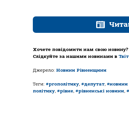
Чита
Хочете повідомити нам свою новину?
Слідкуйте за нашими новинами в
Тві
Джерело:
Новини Рівненщини
Теги:
#proполітику
,
#депутат
,
#новини
політику
,
#рівне
,
#рівненські новини
,