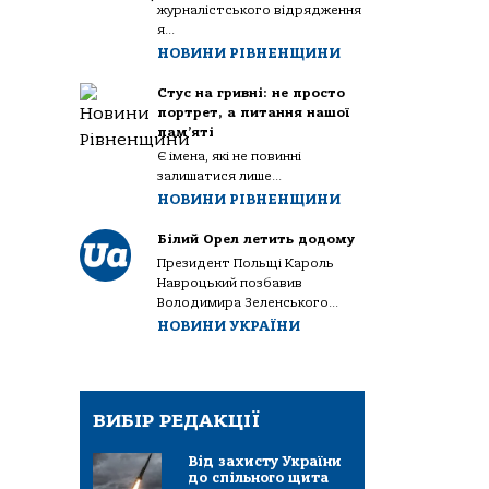
журналістського відрядження
я...
НОВИНИ РІВНЕНЩИНИ
Стус на гривні: не просто
портрет, а питання нашої
пам’яті
Є імена, які не повинні
залишатися лише...
НОВИНИ РІВНЕНЩИНИ
Білий Орел летить додому
Президент Польщі Кароль
Навроцький позбавив
Володимира Зеленського...
НОВИНИ УКРАЇНИ
ВИБІР РЕДАКЦІЇ
Від захисту України
до спільного щита