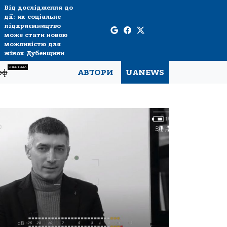
Від дослідження до
дії: як соціальне
підприємництво
може стати новою
можливістю для
жінок Дубенщини
СПЕЦТЕМА
рф
АВТОРИ
UANEWS