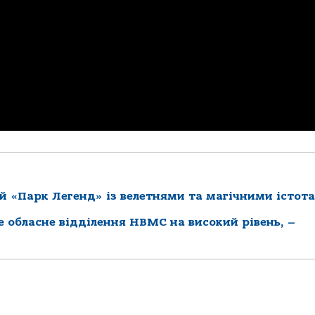
й «Парк Легенд» із велетнями та магічними істот
ке обласне відділення НВМС на високий рівень, –