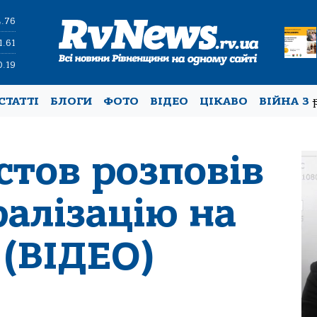
4.76
1.61
0.19
СТАТТІ
БЛОГИ
ФОТО
ВІДЕО
ЦІКАВО
ВІЙНА З
тов розповів
алізацію на
 (ВІДЕО)