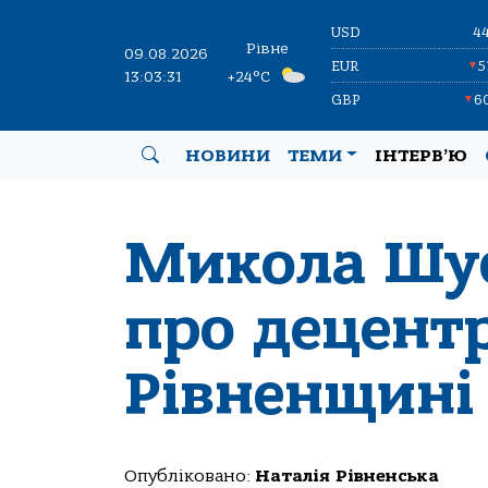
USD
4
Рівне
09.08.2026
EUR
5
▼
13:03:32
+24°C
GBP
6
▼
НОВИНИ
ТЕМИ
ІНТЕРВ’Ю
Микола Шус
про децентр
Рівненщині
Опубліковано:
Наталія Рівненська