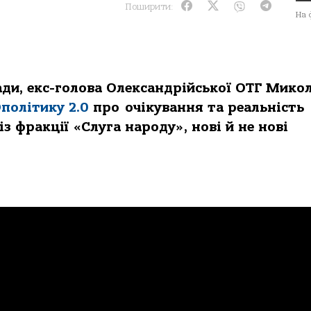
Поширити:
На 
ади, екс-голова Олександрійської ОТГ Мико
політику 2.0
про очікування та реальність
з фракції «Слуга народу», нові й не нові