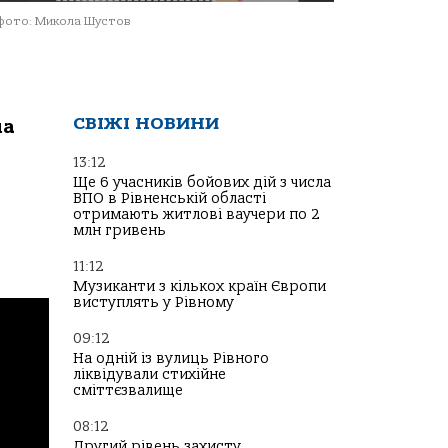
фото: Микола Шустов
СВІЖІ НОВИНИ
ла
13:12
Ще 6 учасників бойових дій з числа
ВПО в Рівненській області
отримають житлові ваучери по 2
млн гривень
11:12
Музиканти з кількох країн Європи
виступлять у Рівному
09:12
На одній із вулиць Рівного
ліквідували стихійне
сміттєзвалище
08:12
Другий рівень захисту