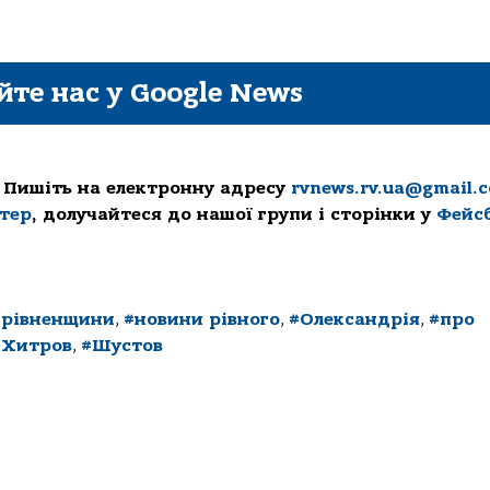
йте нас у Google News
 Пишіть на електронну адресу
rvnews.rv.ua@gmail.
ттер
, долучайтеся до нашої групи і сторінки у
Фейс
 рівненщини
,
#новини рівного
,
#Олександрія
,
#про
#Хитров
,
#Шустов