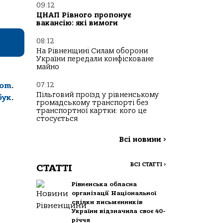
09:12
ЦНАП Рівного пропонує
вакансію: які вимоги
08:12
На Рівненщині Силам оборони
України передали конфісковане
майно
07:12
com
.
Пільговий проїзд у рівненському
бук
.
громадському транспорті без
транспортної картки: кого це
стосується
Всі новини
>
ВСІ СТАТТІ
>
СТАТТІ
Рівненська обласна
організації Національної
спілки письменників
України відзначила своє 40-
річчя