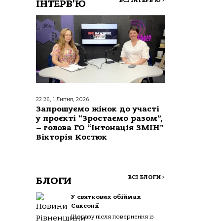
ВСІ ІНТЕРВ'Ю
>
ІНТЕРВ'Ю
22:26, 1 Липня, 2026
Запрошуємо жінок до участі
у проєкті “Зростаємо разом”,
– голова ГО “Інтонація ЗМІН”
Вікторія Костюк
ВСІ БЛОГИ
>
БЛОГИ
У святкових обіймах
Саксонії
Щоразу після повернення із