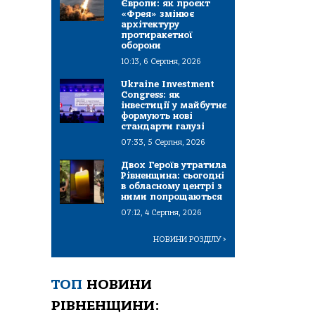
Європи: як проєкт
«Фрея» змінює
архітектуру
протиракетної
оборони
10:13, 6 Серпня, 2026
Ukraine Investment
Congress: як
інвестиції у майбутнє
формують нові
стандарти галузі
07:33, 5 Серпня, 2026
Двох Героїв утратила
Рівненщина: сьогодні
в обласному центрі з
ними попрощаються
07:12, 4 Серпня, 2026
НОВИНИ РОЗДІЛУ
>
ТОП
НОВИНИ
РІВНЕНЩИНИ: