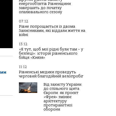
енергооб’єктів Рівненщини
завершать до початку
опалювального сезону
07:12
Рівне попрощається із двома
Захисниками, які віддали життя на
війні
13:12
«Я тут, щоб мої рідні були там – у
безпеці»: історія рівненського
бійця «Князя»
11:12
Рівненські медики проведуть
ами
черговий благодійний велопробіг
Від захисту України
до спільного щита
Європи: як проєкт
«Фрея» змінює
архітектуру
протиракетної
оборони