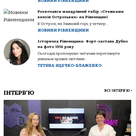
НОВИНИ РІВНЕНЩИНИ
Розпочався мандрівний табір «Стежками
князів Острозьких» на Рівненщині
В Острозі, на Замковій горі, у четвер...
НОВИНИ РІВНЕНЩИНИ
Історична Рівненщина: Форт-застава Дубно
на фото 1916 року
Сьогодні пропонуємо читачам переглянути
унікальні архівні світлини...
ТЕТЯНА ЯЦЕЧКО-БЛАЖЕНКО
ВСІ ІНТЕРВ'Ю
>
ІНТЕРВ'Ю