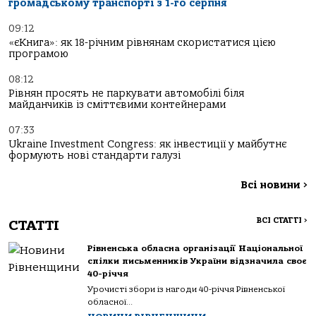
громадському транспорті з 1-го серпня
09:12
«єКнига»: як 18-річним рівнянам скористатися цією
програмою
08:12
Рівнян просять не паркувати автомобілі біля
майданчиків із сміттєвими контейнерами
07:33
Ukraine Investment Congress: як інвестиції у майбутнє
формують нові стандарти галузі
Всі новини
>
ВСІ СТАТТІ
>
СТАТТІ
Рівненська обласна організації Національної
спілки письменників України відзначила своє
40-річчя
Урочисті збори із нагоди 40-річчя Рівненської
обласної...