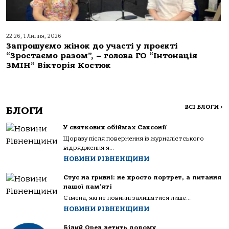
22:26, 1 Липня, 2026
Запрошуємо жінок до участі у проєкті
“Зростаємо разом”, – голова ГО “Інтонація
ЗМІН” Вікторія Костюк
ВСІ БЛОГИ
>
БЛОГИ
У святкових обіймах Саксонії
Щоразу після повернення із журналістського
відрядження я...
НОВИНИ РІВНЕНЩИНИ
Стус на гривні: не просто портрет, а питання
нашої пам’яті
Є імена, які не повинні залишатися лише...
НОВИНИ РІВНЕНЩИНИ
Білий Орел летить додому