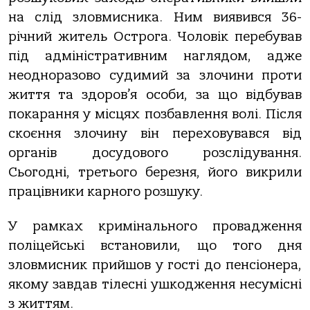
на слід зловмисника. Ним виявився 36-
річний житель Острога. Чоловік перебував
під адміністративним наглядом, адже
неодноразово судимий за злочини проти
життя та здоров’я особи, за що відбував
покарання у місцях позбавлення волі. Після
скоєння злочину він переховувався від
органів досудового розслідування.
Сьогодні, третього березня, його викрили
працівники карного розшуку.
У рамках кримінального провадження
поліцейські встановили, що того дня
зловмисник прийшов у гості до пенсіонера,
якому завдав тілесні ушкодження несумісні
з життям.