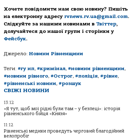
Хочете повідомити нам свою новину? Пишіть
на електронну адресу
rvnews.rv.ua@gmail.com
.
Слідкуйте за нашими новинами в
Твіттер
,
долучайтеся до нашої групи і сторінки у
Фейсбук
.
Джерело:
Новини Рівненщини
Теги:
#гу нп
,
#кримінал
,
#новини рівненщини
,
#новини рівного
,
#Острог
,
#поліція
,
#рівне
,
#рівненські новини
,
#розшук
СВІЖІ НОВИНИ
13:12
«Я тут, щоб мої рідні були там – у безпеці»: історія
рівненського бійця «Князя»
11:12
Рівненські медики проведуть черговий благодійний
велопробіг