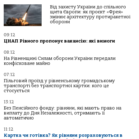
Від захисту України до спільного
щита Європи: як проєкт «Фрея»
змінює архітектуру протиракетної
оборони
09:12
ЦНАП Рівного пропонує вакансію: які вимоги
08:12
На Рівненщині Силам оборони України передали
конфісковане майно
07:12
Пільговий проїзд у рівненському громадському
транспорті без транспортної картки: кого це
стосується
13:12
Без Пенсійного фонду: рівняни, які мають право на
виплату до Дня Незалежності, отримають її
автоматично
11:12
Картка чи готівка? Як рівняни розраховуються в