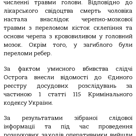
численні травми голови. Відповідно до
лікарського свідоцтва смерть чоловіка
настала внаслідок черепно-мозкової
травми з переломом кісток склепіння та
основи черепа з крововиливом у головний
мозок. Окрім того, у загиблого були
переломи ребер.
За фактом умисного вбивства слідчі
Острога внесли відомості до Єдиного
реєстру досудових розслідувань за
частиною 1 статті 115 Кримінального
кодексу України.
За результатами зібраної слідової
інформації та під час проведення
розшукових заходів оперативники вийшли