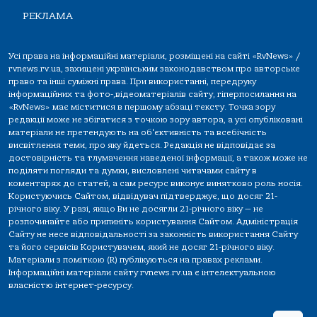
РЕКЛАМА
Усі права на інформаційні матеріали, розміщені на сайті «RvNews» /
rvnews.rv.ua, захищені українським законодавством про авторське
право та інші суміжні права. При використанні, передруку
інформаційних та фото-,відеоматеріалів сайту, гіперпосилання на
«RvNews» має міститися в першому абзаці тексту. Точка зору
редакції може не збігатися з точкою зору автора, а усі опубліковані
матеріали не претендують на об'єктивність та всебічність
висвітлення теми, про яку йдеться. Редакція не відповідає за
достовірність та тлумачення наведеної інформації, а також може не
поділяти погляди та думки, висловлені читачами сайту в
коментарях до статей, а сам ресурс виконує винятково роль носія.
Користуючись Сайтом, відвідувач підтверджує, що досяг 21-
річного віку. У разі, якщо Ви не досягли 21-річного віку — не
розпочинайте або припиніть користування Сайтом. Адміністрація
Сайту не несе відповідальності за законність використання Сайту
та його сервісів Користувачем, який не досяг 21-річного віку.
Матеріали з поміткою (R) публікуються на правах реклами.
Інформаційні матеріали сайту rvnews.rv.ua є інтелектуальною
власністю інтернет-ресурсу.