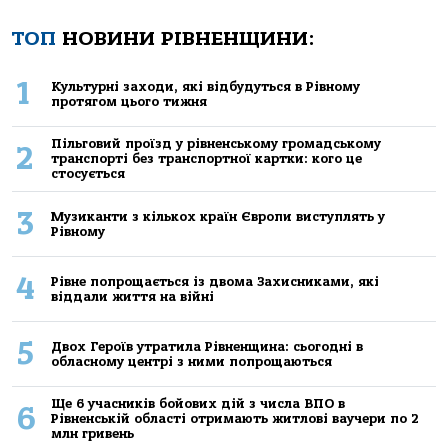
ТОП
НОВИНИ РІВНЕНЩИНИ:
1
Культурні заходи, які відбудуться в Рівному
протягом цього тижня
Пільговий проїзд у рівненському громадському
2
транспорті без транспортної картки: кого це
стосується
3
Музиканти з кількох країн Європи виступлять у
Рівному
4
Рівне попрощається із двома Захисниками, які
віддали життя на війні
5
Двох Героїв утратила Рівненщина: сьогодні в
обласному центрі з ними попрощаються
Ще 6 учасників бойових дій з числа ВПО в
6
Рівненській області отримають житлові ваучери по 2
млн гривень