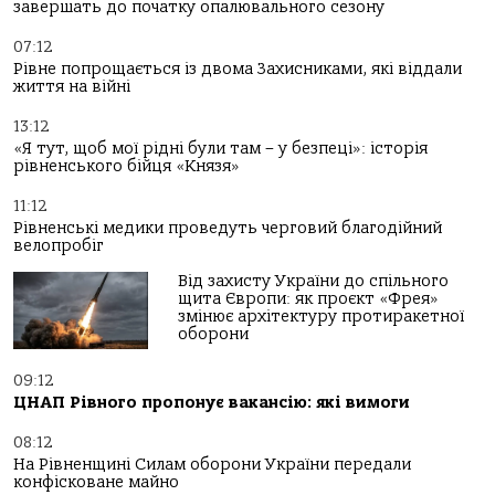
завершать до початку опалювального сезону
07:12
Рівне попрощається із двома Захисниками, які віддали
життя на війні
13:12
«Я тут, щоб мої рідні були там – у безпеці»: історія
рівненського бійця «Князя»
11:12
Рівненські медики проведуть черговий благодійний
велопробіг
Від захисту України до спільного
щита Європи: як проєкт «Фрея»
змінює архітектуру протиракетної
оборони
09:12
ЦНАП Рівного пропонує вакансію: які вимоги
08:12
На Рівненщині Силам оборони України передали
конфісковане майно