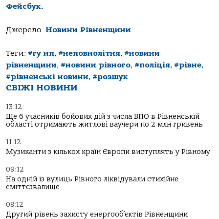
Фейсбук
.
Джерело:
Новини Рівненщини
Теги:
#гу нп
,
#неповнолітня
,
#новини
рівненщини
,
#новини рівного
,
#поліція
,
#рівне
,
#рівненські новини
,
#розшук
СВІЖІ НОВИНИ
13:12
Ще 6 учасників бойових дій з числа ВПО в Рівненській
області отримають житлові ваучери по 2 млн гривень
11:12
Музиканти з кількох країн Європи виступлять у Рівному
09:12
На одній із вулиць Рівного ліквідували стихійне
сміттєзвалище
08:12
Другий рівень захисту енергооб’єктів Рівненщини