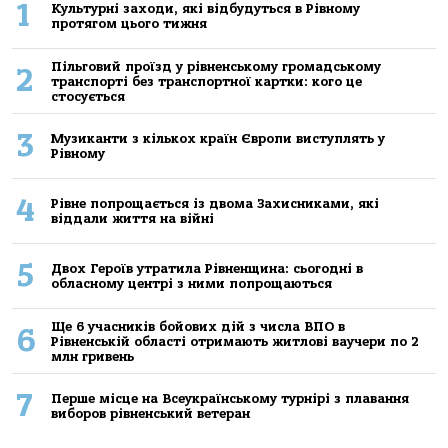
1
Культурні заходи, які відбудуться в Рівному
протягом цього тижня
Пільговий проїзд у рівненському громадському
2
транспорті без транспортної картки: кого це
стосується
3
Музиканти з кількох країн Європи виступлять у
Рівному
4
Рівне попрощається із двома Захисниками, які
віддали життя на війні
5
Двох Героїв утратила Рівненщина: сьогодні в
обласному центрі з ними попрощаються
Ще 6 учасників бойових дій з числа ВПО в
6
Рівненській області отримають житлові ваучери по 2
млн гривень
7
Перше місце на Всеукраїнському турнірі з плавання
виборов рівненський ветеран