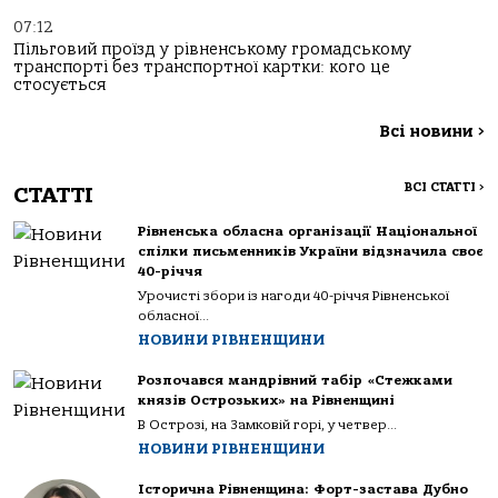
07:12
Пільговий проїзд у рівненському громадському
транспорті без транспортної картки: кого це
стосується
Всі новини
>
ВСІ СТАТТІ
>
СТАТТІ
Рівненська обласна організації Національної
спілки письменників України відзначила своє
40-річчя
Урочисті збори із нагоди 40-річчя Рівненської
обласної...
НОВИНИ РІВНЕНЩИНИ
Розпочався мандрівний табір «Стежками
князів Острозьких» на Рівненщині
В Острозі, на Замковій горі, у четвер...
НОВИНИ РІВНЕНЩИНИ
Історична Рівненщина: Форт-застава Дубно