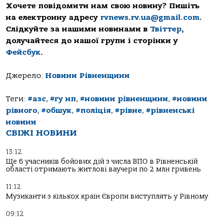
Хочете повідомити нам свою новину? Пишіть
на електронну адресу
rvnews.rv.ua@gmail.com
.
Слідкуйте за нашими новинами в
Твіттер
,
долучайтеся до нашої групи і сторінки у
Фейсбук
.
Джерело:
Новини Рівненщини
Теги:
#азс
,
#гу нп
,
#новини рівненщини
,
#новини
рівного
,
#обшук
,
#поліція
,
#рівне
,
#рівненські
новини
СВІЖІ НОВИНИ
13:12
Ще 6 учасників бойових дій з числа ВПО в Рівненській
області отримають житлові ваучери по 2 млн гривень
11:12
Музиканти з кількох країн Європи виступлять у Рівному
09:12