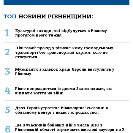
ТОП
НОВИНИ РІВНЕНЩИНИ:
1
Культурні заходи, які відбудуться в Рівному
протягом цього тижня
Пільговий проїзд у рівненському громадському
2
транспорті без транспортної картки: кого це
стосується
3
Музиканти з кількох країн Європи виступлять у
Рівному
4
Рівне попрощається із двома Захисниками, які
віддали життя на війні
5
Двох Героїв утратила Рівненщина: сьогодні в
обласному центрі з ними попрощаються
Ще 6 учасників бойових дій з числа ВПО в
6
Рівненській області отримають житлові ваучери по 2