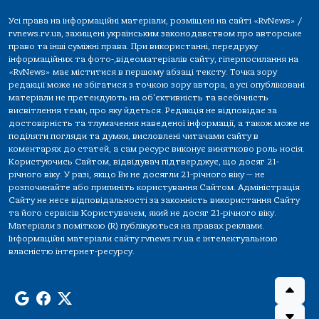
Усі права на інформаційні матеріали, розміщені на сайті «RvNews» /
rvnews.rv.ua, захищені українським законодавством про авторське
право та інші суміжні права. При використанні, передруку
інформаційних та фото-,відеоматеріалів сайту, гіперпосилання на
«RvNews» має міститися в першому абзаці тексту. Точка зору
редакції може не збігатися з точкою зору автора, а усі опубліковані
матеріали не претендують на об'єктивність та всебічність
висвітлення теми, про яку йдеться. Редакція не відповідає за
достовірність та тлумачення наведеної інформації, а також може не
поділяти погляди та думки, висловлені читачами сайту в
коментарях до статей, а сам ресурс виконує винятково роль носія.
Користуючись Сайтом, відвідувач підтверджує, що досяг 21-
річного віку. У разі, якщо Ви не досягли 21-річного віку — не
розпочинайте або припиніть користування Сайтом. Адміністрація
Сайту не несе відповідальності за законність використання Сайту
та його сервісів Користувачем, який не досяг 21-річного віку.
Матеріали з поміткою (R) публікуються на правах реклами.
Інформаційні матеріали сайту rvnews.rv.ua є інтелектуальною
власністю інтернет-ресурсу.