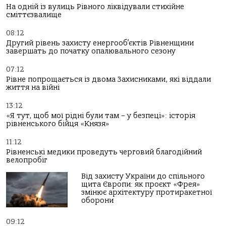
На одній із вулиць Рівного ліквідували стихійне
сміттєзвалище
08:12
Другий рівень захисту енергооб’єктів Рівненщини
завершать до початку опалювального сезону
07:12
Рівне попрощається із двома Захисниками, які віддали
життя на війні
13:12
«Я тут, щоб мої рідні були там – у безпеці»: історія
рівненського бійця «Князя»
11:12
Рівненські медики проведуть черговий благодійний
велопробіг
Від захисту України до спільного
щита Європи: як проєкт «Фрея»
змінює архітектуру протиракетної
оборони
09:12