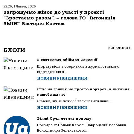
22:26, 1 Липня, 2026
Запрошуємо жінок до участі у проєкті
“Зростаємо разом”, – голова ГО “Інтонація
ЗМІН” Вікторія Костюк
ВСІ БЛОГИ
>
БЛОГИ
У святкових обіймах Саксонії
Щоразу після повернення із журналістського
відрядження я...
НОВИНИ РІВНЕНЩИНИ
Стус на гривні: не просто портрет, а питання
нашої пам’яті
Є імена, які не повинні залишатися лише...
НОВИНИ РІВНЕНЩИНИ
Білий Орел летить додому
Президент Польщі Кароль Навроцький позбавив
Володимира Зеленського...