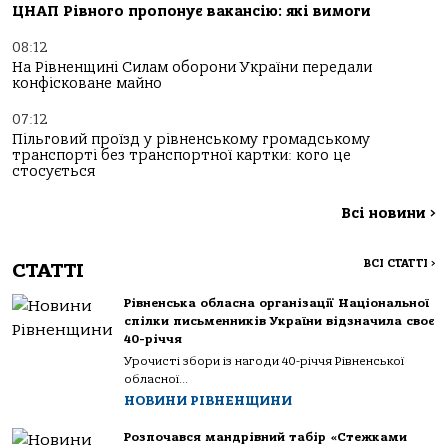
ЦНАП Рівного пропонує вакансію: які вимоги
08:12
На Рівненщині Силам оборони України передали
конфісковане майно
07:12
Пільговий проїзд у рівненському громадському
транспорті без транспортної картки: кого це
стосується
Всі новини
>
ВСІ СТАТТІ
>
СТАТТІ
Рівненська обласна організації Національної
спілки письменників України відзначила своє
40-річчя
Урочисті збори із нагоди 40-річчя Рівненської
обласної...
НОВИНИ РІВНЕНЩИНИ
Розпочався мандрівний табір «Стежками