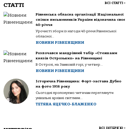
ВСІ СТАТТІ
>
СТАТТІ
Рівненська обласна організації Національної
спілки письменників України відзначила своє
40-річчя
Урочисті збори із нагоди 40-річчя Рівненської
обласної...
НОВИНИ РІВНЕНЩИНИ
Розпочався мандрівний табір «Стежками
князів Острозьких» на Рівненщині
В Острозі, на Замковій горі, у четвер...
НОВИНИ РІВНЕНЩИНИ
Історична Рівненщина: Форт-застава Дубно
на фото 1916 року
Сьогодні пропонуємо читачам переглянути
унікальні архівні світлини...
ТЕТЯНА ЯЦЕЧКО-БЛАЖЕНКО
ВСІ ІНТЕРВ'Ю
>