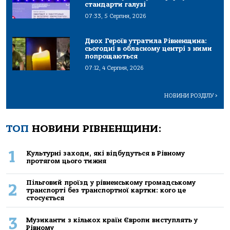
стандарти галузі
07:33, 5 Серпня, 2026
Двох Героїв утратила Рівненщина:
сьогодні в обласному центрі з ними
попрощаються
07:12, 4 Серпня, 2026
НОВИНИ РОЗДІЛУ
>
ТОП
НОВИНИ РІВНЕНЩИНИ:
1
Культурні заходи, які відбудуться в Рівному
протягом цього тижня
Пільговий проїзд у рівненському громадському
2
транспорті без транспортної картки: кого це
стосується
3
Музиканти з кількох країн Європи виступлять у
Рівному