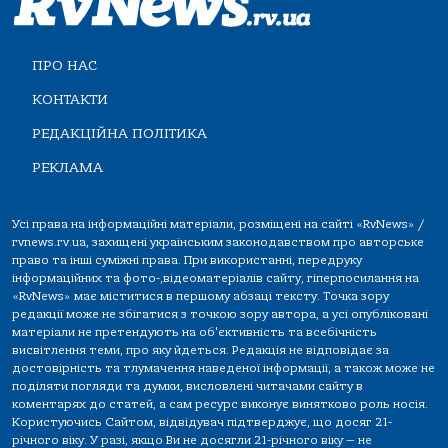
ПРО НАС
КОНТАКТИ
РЕДАКЦІЙНА ПОЛІТИКА
РЕКЛАМА
Усі права на інформаційні матеріали, розміщені на сайті «RvNews» /
rvnews.rv.ua, захищені українським законодавством про авторське
право та інші суміжні права. При використанні, передруку
інформаційних та фото-,відеоматеріалів сайту, гіперпосилання на
«RvNews» має міститися в першому абзаці тексту. Точка зору
редакції може не збігатися з точкою зору автора, а усі опубліковані
матеріали не претендують на об'єктивність та всебічність
висвітлення теми, про яку йдеться. Редакція не відповідає за
достовірність та тлумачення наведеної інформації, а також може не
поділяти погляди та думки, висловлені читачами сайту в
коментарях до статей, а сам ресурс виконує винятково роль носія.
Користуючись Сайтом, відвідувач підтверджує, що досяг 21-
річного віку. У разі, якщо Ви не досягли 21-річного віку — не