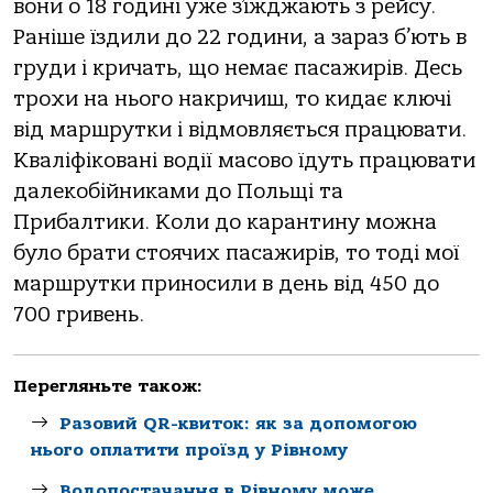
вони о 18 годині уже з’їжджають з рейсу.
Раніше їздили до 22 години, а зараз б’ють в
груди і кричать, що немає пасажирів. Десь
трохи на нього накричиш, то кидає ключі
від маршрутки і відмовляється працювати.
Кваліфіковані водії масово їдуть працювати
далекобійниками до Польщі та
Прибалтики. Коли до карантину можна
було брати стоячих пасажирів, то тоді мої
маршрутки приносили в день від 450 до
700 гривень.
Перегляньте також:
Разовий QR-квиток: як за допомогою
нього оплатити проїзд у Рівному
Водопостачання в Рівному може