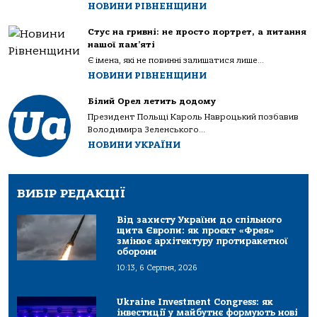
НОВИНИ РІВНЕНЩИНИ
Стус на гривні: не просто портрет, а питання
нашої пам’яті
Є імена, які не повинні залишатися лише...
НОВИНИ РІВНЕНЩИНИ
Білий Орел летить додому
Президент Польщі Кароль Навроцький позбавив
Володимира Зеленського...
НОВИНИ УКРАЇНИ
ВИБІР РЕДАКЦІЇ
Від захисту України до спільного
щита Європи: як проєкт «Фрея»
змінює архітектуру протиракетної
оборони
10:13, 6 Серпня, 2026
Ukraine Investment Congress: як
інвестиції у майбутнє формують нові