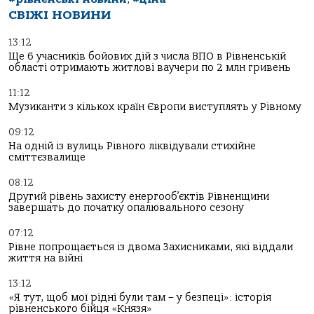
СВІЖІ НОВИНИ
13:12
Ще 6 учасників бойових дій з числа ВПО в Рівненській
області отримають житлові ваучери по 2 млн гривень
11:12
Музиканти з кількох країн Європи виступлять у Рівному
09:12
На одній із вулиць Рівного ліквідували стихійне
сміттєзвалище
08:12
Другий рівень захисту енергооб’єктів Рівненщини
завершать до початку опалювального сезону
07:12
Рівне попрощається із двома Захисниками, які віддали
життя на війні
13:12
«Я тут, щоб мої рідні були там – у безпеці»: історія
рівненського бійця «Князя»