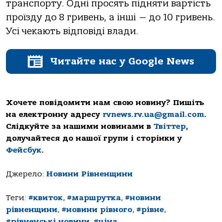
транспорту. Одні просять підняти вартість
проїзду до 8 гривень, а інші — до 10 гривень.
Усі чекають відповіді влади.
Читайте нас у Google News
Хочете повідомити нам свою новину? Пишіть
на електронну адресу
rvnews.rv.ua@gmail.com
.
Слідкуйте за нашими новинами в
Твіттер
,
долучайтеся до нашої групи і сторінки у
Фейсбук
.
Джерело:
Новини Рівненщини
Теги:
#квиток
,
#маршрутка
,
#новини
рівненщини
,
#новини рівного
,
#рівне
,
#рівненські новини
,
#ціна