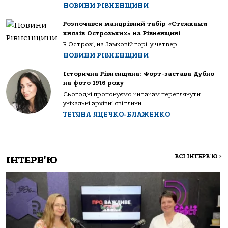
НОВИНИ РІВНЕНЩИНИ
Розпочався мандрівний табір «Стежками
князів Острозьких» на Рівненщині
В Острозі, на Замковій горі, у четвер...
НОВИНИ РІВНЕНЩИНИ
Історична Рівненщина: Форт-застава Дубно
на фото 1916 року
Сьогодні пропонуємо читачам переглянути
унікальні архівні світлини...
ТЕТЯНА ЯЦЕЧКО-БЛАЖЕНКО
ВСІ ІНТЕРВ'Ю
>
ІНТЕРВ'Ю