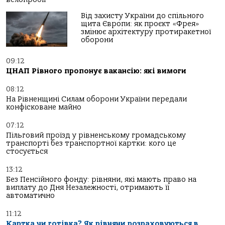
Від захисту України до спільного
щита Європи: як проєкт «Фрея»
змінює архітектуру протиракетної
оборони
09:12
ЦНАП Рівного пропонує вакансію: які вимоги
08:12
На Рівненщині Силам оборони України передали
конфісковане майно
07:12
Пільговий проїзд у рівненському громадському
транспорті без транспортної картки: кого це
стосується
13:12
Без Пенсійного фонду: рівняни, які мають право на
виплату до Дня Незалежності, отримають її
автоматично
11:12
Картка чи готівка? Як рівняни розраховуються в