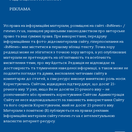
РЕКЛАМА
Усі права на інформаційні матеріали, розміщені на сайті «RvNews» /
rvnews.rv.ua, захищені українським законодавством про авторське
право та інші суміжні права. При використанні, передруку
інформаційних та фото-,відеоматеріалів сайту, гіперпосилання на
«RvNews» має міститися в першому абзаці тексту. Точка зору
редакції може не збігатися з точкою зору автора, а усі опубліковані
матеріали не претендують на об'єктивність та всебічність
висвітлення теми, про яку йдеться. Редакція не відповідає за
достовірність та тлумачення наведеної інформації, а також може не
поділяти погляди та думки, висловлені читачами сайту в
коментарях до статей, а сам ресурс виконує винятково роль носія.
Користуючись Сайтом, відвідувач підтверджує, що досяг 21-
річного віку. У разі, якщо Ви не досягли 21-річного віку — не
розпочинайте або припиніть користування Сайтом. Адміністрація
Сайту не несе відповідальності за законність використання Сайту
та його сервісів Користувачем, який не досяг 21-річного віку.
Матеріали з поміткою (R) публікуються на правах реклами.
Інформаційні матеріали сайту rvnews.rv.ua є інтелектуальною
власністю інтернет-ресурсу.