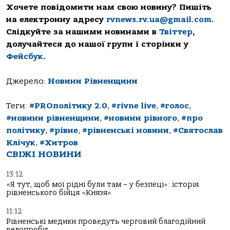
Хочете повідомити нам свою новину? Пишіть
на електронну адресу
rvnews.rv.ua@gmail.com
.
Слідкуйте за нашими новинами в
Твіттер
,
долучайтеся до нашої групи і сторінки у
Фейсбук
.
Джерело:
Новини Рівненщини
Теги:
#PROполітику 2.0
,
#rivne live
,
#голос
,
#новини рівненщини
,
#новини рівного
,
#про
політику
,
#рівне
,
#рівненські новини
,
#Святослав
Клічук
,
#Хитров
СВІЖІ НОВИНИ
13:12
«Я тут, щоб мої рідні були там – у безпеці»: історія
рівненського бійця «Князя»
11:12
Рівненські медики проведуть черговий благодійний
велопробіг