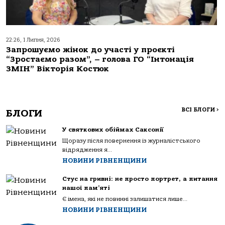
22:26, 1 Липня, 2026
Запрошуємо жінок до участі у проєкті
“Зростаємо разом”, – голова ГО “Інтонація
ЗМІН” Вікторія Костюк
ВСІ БЛОГИ
>
БЛОГИ
У святкових обіймах Саксонії
Щоразу після повернення із журналістського
відрядження я...
НОВИНИ РІВНЕНЩИНИ
Стус на гривні: не просто портрет, а питання
нашої пам’яті
Є імена, які не повинні залишатися лише...
НОВИНИ РІВНЕНЩИНИ