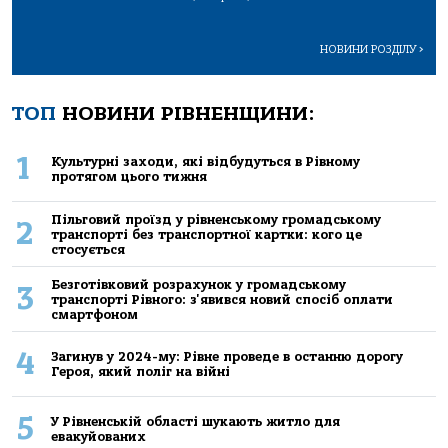
НОВИНИ РОЗДІЛУ
>
ТОП
НОВИНИ РІВНЕНЩИНИ:
1
Культурні заходи, які відбудуться в Рівному
протягом цього тижня
Пільговий проїзд у рівненському громадському
2
транспорті без транспортної картки: кого це
стосується
Безготівковий розрахунок у громадському
3
транспорті Рівного: з'явився новий спосіб оплати
смартфоном
4
Загинув у 2024-му: Рівне проведе в останню дорогу
Героя, який поліг на війні
5
У Рівненській області шукають житло для
евакуйованих