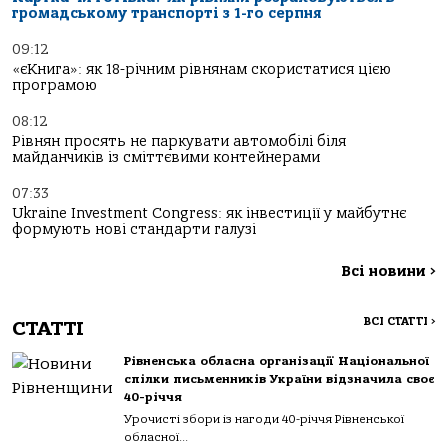
громадському транспорті з 1-го серпня
09:12
«єКнига»: як 18-річним рівнянам скористатися цією
програмою
08:12
Рівнян просять не паркувати автомобілі біля
майданчиків із сміттєвими контейнерами
07:33
Ukraine Investment Congress: як інвестиції у майбутнє
формують нові стандарти галузі
Всі новини
>
ВСІ СТАТТІ
>
СТАТТІ
Рівненська обласна організації Національної
спілки письменників України відзначила своє
40-річчя
Урочисті збори із нагоди 40-річчя Рівненської
обласної...