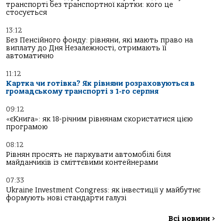
транспорті без транспортної картки: кого це
стосується
13:12
Без Пенсійного фонду: рівняни, які мають право на
виплату до Дня Незалежності, отримають її
автоматично
11:12
Картка чи готівка? Як рівняни розраховуються в
громадському транспорті з 1-го серпня
09:12
«єКнига»: як 18-річним рівнянам скористатися цією
програмою
08:12
Рівнян просять не паркувати автомобілі біля
майданчиків із сміттєвими контейнерами
07:33
Ukraine Investment Congress: як інвестиції у майбутнє
формують нові стандарти галузі
Всі новини
>