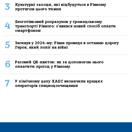
3
Культурні заходи, які відбудуться в Рівному
протягом цього тижня
Безготівковий розрахунок у громадському
4
транспорті Рівного: з'явився новий спосіб оплати
смартфоном
5
Загинув у 2024-му: Рівне проведе в останню дорогу
Героя, який поліг на війні
6
Разовий QR-квиток: як за допомогою нього
оплатити проїзд у Рівному
7
У хімічному цеху ХАЕС визначили кращих
операторів спецводоочищення