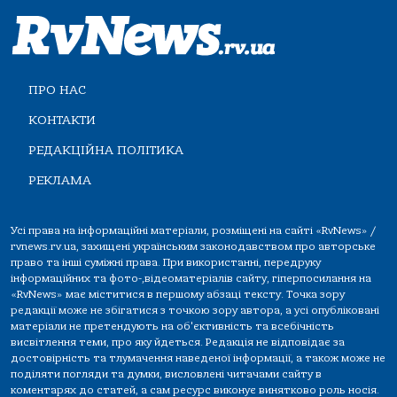
ПРО НАС
КОНТАКТИ
РЕДАКЦІЙНА ПОЛІТИКА
РЕКЛАМА
Усі права на інформаційні матеріали, розміщені на сайті «RvNews» /
rvnews.rv.ua, захищені українським законодавством про авторське
право та інші суміжні права. При використанні, передруку
інформаційних та фото-,відеоматеріалів сайту, гіперпосилання на
«RvNews» має міститися в першому абзаці тексту. Точка зору
редакції може не збігатися з точкою зору автора, а усі опубліковані
матеріали не претендують на об'єктивність та всебічність
висвітлення теми, про яку йдеться. Редакція не відповідає за
достовірність та тлумачення наведеної інформації, а також може не
поділяти погляди та думки, висловлені читачами сайту в
коментарях до статей, а сам ресурс виконує винятково роль носія.