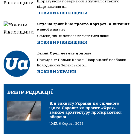
Щоразу після повернення із журналістського
відрядження я...
НОВИНИ РІВНЕНЩИНИ
Стус на гривні: не просто портрет, а питання
нашої пам’яті
Є імена, які не повинні залишатися лише...
НОВИНИ РІВНЕНЩИНИ
Білий Орел летить додому
Президент Польщі Кароль Навроцький позбавив
Володимира Зеленського...
НОВИНИ УКРАЇНИ
ВИБІР РЕДАКЦІЇ
Від захисту України до спільного
щита Європи: як проєкт «Фрея»
змінює архітектуру протиракетної
оборони
10:13, 6 Серпня, 2026