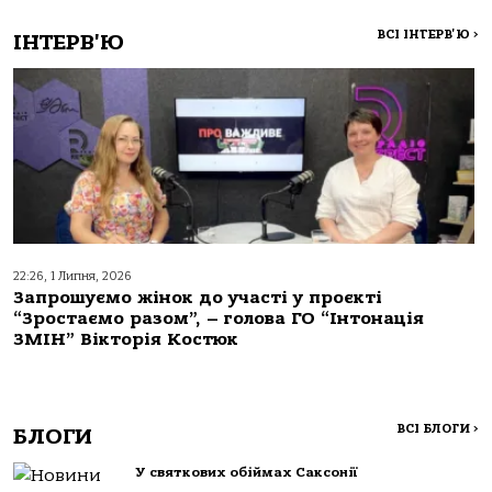
ВСІ ІНТЕРВ'Ю
>
ІНТЕРВ'Ю
22:26, 1 Липня, 2026
Запрошуємо жінок до участі у проєкті
“Зростаємо разом”, – голова ГО “Інтонація
ЗМІН” Вікторія Костюк
ВСІ БЛОГИ
>
БЛОГИ
У святкових обіймах Саксонії