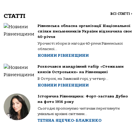
ВСІ СТАТТІ
>
СТАТТІ
Рівненська обласна організації Національної
спілки письменників України відзначила своє
40-річчя
Урочисті збори із нагоди 40-річчя Рівненської
обласної...
НОВИНИ РІВНЕНЩИНИ
Розпочався мандрівний табір «Стежками
князів Острозьких» на Рівненщині
В Острозі, на Замковій горі, у четвер...
НОВИНИ РІВНЕНЩИНИ
Історична Рівненщина: Форт-застава Дубно
на фото 1916 року
Сьогодні пропонуємо читачам переглянути
унікальні архівні світлини...
ТЕТЯНА ЯЦЕЧКО-БЛАЖЕНКО