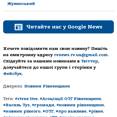
Жулинський
Читайте нас у Google News
Хочете повідомити нам свою новину? Пишіть
на електронну адресу
rvnews.rv.ua@gmail.com
.
Слідкуйте за нашими новинами в
Твіттер
,
долучайтеся до нашої групи і сторінки у
Фейсбук
.
Джерело:
Новини Рівненщини
Теги:
#rivne live
,
#Асоціації ОТГ Рівненщини
,
#Василь Туз
,
#громади
,
#новини рівненщини
,
#новини рівного
,
#ОТГ
,
#про важливе
,
#рівне
,