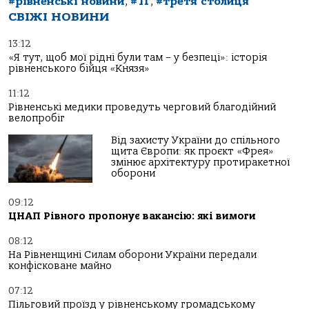
#рівненські новини
,
#ТГ
,
#третя столиця
СВІЖІ НОВИНИ
13:12
«Я тут, щоб мої рідні були там – у безпеці»: історія
рівненського бійця «Князя»
11:12
Рівненські медики проведуть черговий благодійний
велопробіг
Від захисту України до спільного
щита Європи: як проєкт «Фрея»
змінює архітектуру протиракетної
оборони
09:12
ЦНАП Рівного пропонує вакансію: які вимоги
08:12
На Рівненщині Силам оборони України передали
конфісковане майно
07:12
Пільговий проїзд у рівненському громадському