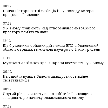
08:12
Понад півтори сотні фахівців із супроводу ветеранів
працює на Рівненщині
07:12
У Рівному працюють над створенням символічного
простору пам’яті та надії
13:12
Ще 6 учасників бойових дій з числа ВПО в Рівненській
області отримають житлові ваучери по 2 млн гривень
11:12
Музиканти з кількох країн Європи виступлять у Рівному
09:12
На одній із вулиць Рівного ліквідували стихійне
сміттєзвалище
08:12
Другий рівень захисту енергооб’єктів Рівненщини
завершать до початку опалювального сезону
07:12