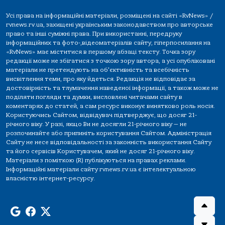
Усі права на інформаційні матеріали, розміщені на сайті «RvNews» /
rvnews.rv.ua, захищені українським законодавством про авторське
право та інші суміжні права. При використанні, передруку
інформаційних та фото-,відеоматеріалів сайту, гіперпосилання на
«RvNews» має міститися в першому абзаці тексту. Точка зору
редакції може не збігатися з точкою зору автора, а усі опубліковані
матеріали не претендують на об'єктивність та всебічність
висвітлення теми, про яку йдеться. Редакція не відповідає за
достовірність та тлумачення наведеної інформації, а також може не
поділяти погляди та думки, висловлені читачами сайту в
коментарях до статей, а сам ресурс виконує винятково роль носія.
Користуючись Сайтом, відвідувач підтверджує, що досяг 21-
річного віку. У разі, якщо Ви не досягли 21-річного віку — не
розпочинайте або припиніть користування Сайтом. Адміністрація
Сайту не несе відповідальності за законність використання Сайту
та його сервісів Користувачем, який не досяг 21-річного віку.
Матеріали з поміткою (R) публікуються на правах реклами.
Інформаційні матеріали сайту rvnews.rv.ua є інтелектуальною
власністю інтернет-ресурсу.