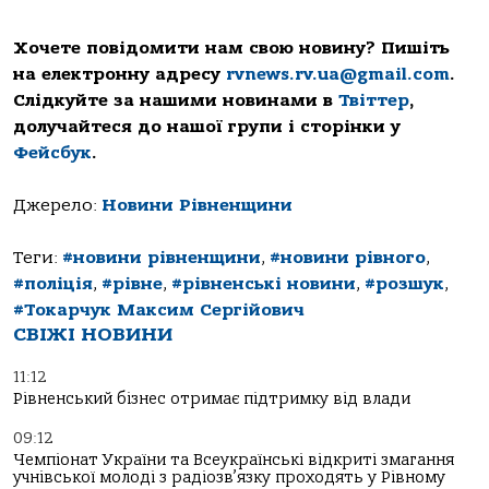
Хочете повідомити нам свою новину? Пишіть
на електронну адресу
rvnews.rv.ua@gmail.com
.
Слідкуйте за нашими новинами в
Твіттер
,
долучайтеся до нашої групи і сторінки у
Фейсбук
.
Джерело:
Новини Рівненщини
Теги:
#новини рівненщини
,
#новини рівного
,
#поліція
,
#рівне
,
#рівненські новини
,
#розшук
,
#Токарчук Максим Сергійович
СВІЖІ НОВИНИ
11:12
Рівненський бізнес отримає підтримку від влади
09:12
Чемпіонат України та Всеукраїнські відкриті змагання
учнівської молоді з радіозв’язку проходять у Рівному