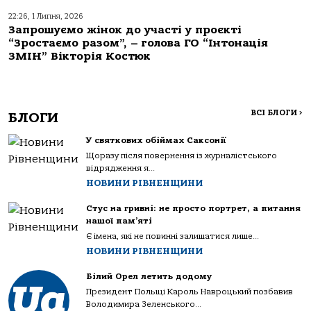
22:26, 1 Липня, 2026
Запрошуємо жінок до участі у проєкті
“Зростаємо разом”, – голова ГО “Інтонація
ЗМІН” Вікторія Костюк
ВСІ БЛОГИ
>
БЛОГИ
У святкових обіймах Саксонії
Щоразу після повернення із журналістського
відрядження я...
НОВИНИ РІВНЕНЩИНИ
Стус на гривні: не просто портрет, а питання
нашої пам’яті
Є імена, які не повинні залишатися лише...
НОВИНИ РІВНЕНЩИНИ
Білий Орел летить додому
Президент Польщі Кароль Навроцький позбавив
Володимира Зеленського...