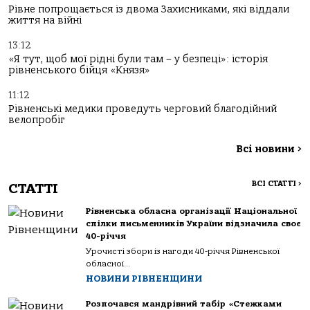
Рівне попрощається із двома Захисниками, які віддали
життя на війні
13:12
«Я тут, щоб мої рідні були там – у безпеці»: історія
рівненського бійця «Князя»
11:12
Рівненські медики проведуть черговий благодійний
велопробіг
Всі новини
>
ВСІ СТАТТІ
>
СТАТТІ
Рівненська обласна організації Національної
спілки письменників України відзначила своє
40-річчя
Урочисті збори із нагоди 40-річчя Рівненської
обласної...
НОВИНИ РІВНЕНЩИНИ
Розпочався мандрівний табір «Стежками