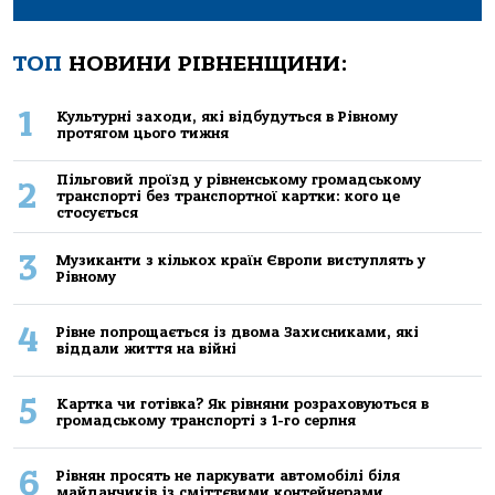
ТОП
НОВИНИ РІВНЕНЩИНИ:
1
Культурні заходи, які відбудуться в Рівному
протягом цього тижня
Пільговий проїзд у рівненському громадському
2
транспорті без транспортної картки: кого це
стосується
3
Музиканти з кількох країн Європи виступлять у
Рівному
4
Рівне попрощається із двома Захисниками, які
віддали життя на війні
5
Картка чи готівка? Як рівняни розраховуються в
громадському транспорті з 1-го серпня
6
Рівнян просять не паркувати автомобілі біля
майданчиків із сміттєвими контейнерами