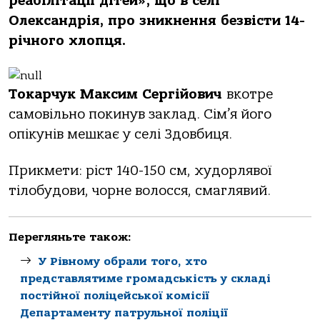
реабілітації дітей», що в селі
Олександрія, про зникнення безвісти 14-
річного хлопця.
Токарчук Максим Сергійович
вкотре
самовільно покинув заклад. Сім’я його
опікунів мешкає у селі Здовбиця.
Прикмети: ріст 140-150 см, худорлявої
тілобудови, чорне волосся, смаглявий.
Перегляньте також:
У Рівному обрали того, хто
представлятиме громадськість у складі
постійної поліцейської комісії
Департаменту патрульної поліції