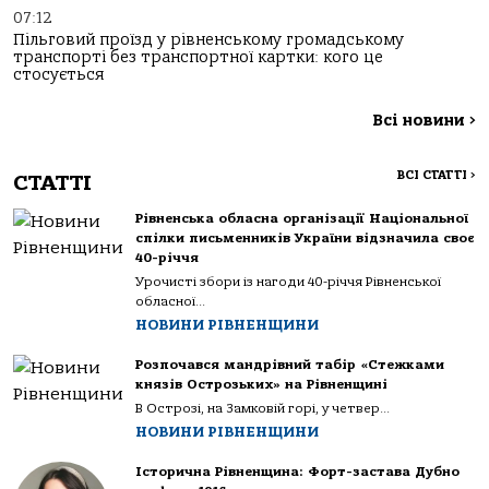
07:12
Пільговий проїзд у рівненському громадському
транспорті без транспортної картки: кого це
стосується
Всі новини
>
ВСІ СТАТТІ
>
СТАТТІ
Рівненська обласна організації Національної
спілки письменників України відзначила своє
40-річчя
Урочисті збори із нагоди 40-річчя Рівненської
обласної...
НОВИНИ РІВНЕНЩИНИ
Розпочався мандрівний табір «Стежками
князів Острозьких» на Рівненщині
В Острозі, на Замковій горі, у четвер...
НОВИНИ РІВНЕНЩИНИ
Історична Рівненщина: Форт-застава Дубно