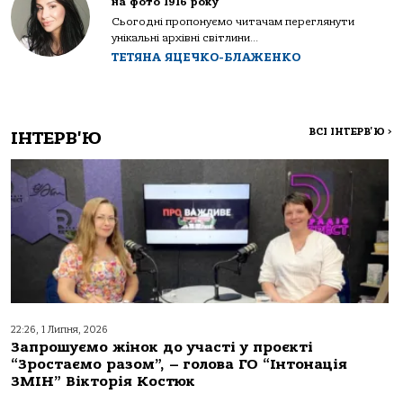
на фото 1916 року
Сьогодні пропонуємо читачам переглянути
унікальні архівні світлини...
ТЕТЯНА ЯЦЕЧКО-БЛАЖЕНКО
ВСІ ІНТЕРВ'Ю
>
ІНТЕРВ'Ю
22:26, 1 Липня, 2026
Запрошуємо жінок до участі у проєкті
“Зростаємо разом”, – голова ГО “Інтонація
ЗМІН” Вікторія Костюк