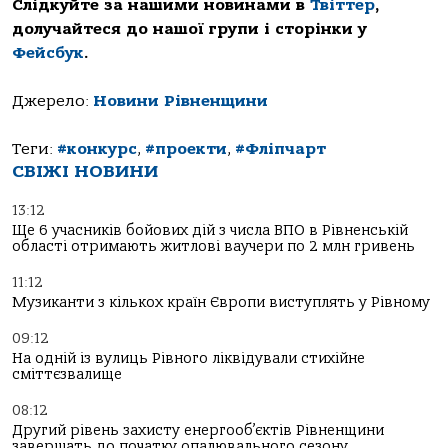
Слідкуйте за нашими новинами в
Твіттер
,
долучайтеся до нашої групи і сторінки у
Фейсбук
.
Джерело:
Новини Рівненщини
Теги:
#конкурс
,
#проекти
,
#Фліпчарт
СВІЖІ НОВИНИ
13:12
Ще 6 учасників бойових дій з числа ВПО в Рівненській
області отримають житлові ваучери по 2 млн гривень
11:12
Музиканти з кількох країн Європи виступлять у Рівному
09:12
На одній із вулиць Рівного ліквідували стихійне
сміттєзвалище
08:12
Другий рівень захисту енергооб’єктів Рівненщини
завершать до початку опалювального сезону