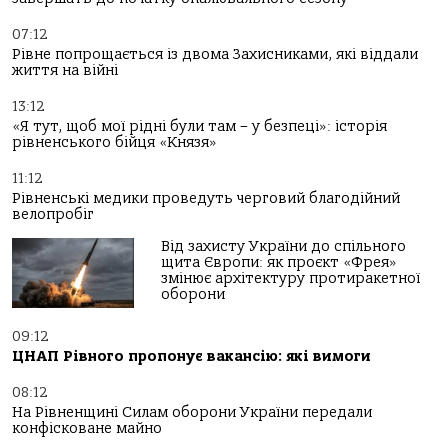
07:12
Рівне попрощається із двома Захисниками, які віддали
життя на війні
13:12
«Я тут, щоб мої рідні були там – у безпеці»: історія
рівненського бійця «Князя»
11:12
Рівненські медики проведуть черговий благодійний
велопробіг
Від захисту України до спільного
щита Європи: як проєкт «Фрея»
змінює архітектуру протиракетної
оборони
09:12
ЦНАП Рівного пропонує вакансію: які вимоги
08:12
На Рівненщині Силам оборони України передали
конфісковане майно