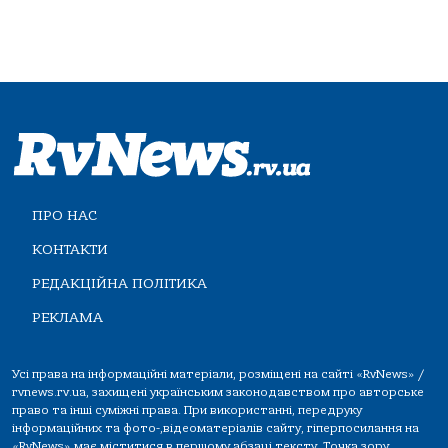
ПРО НАС
КОНТАКТИ
РЕДАКЦІЙНА ПОЛІТИКА
РЕКЛАМА
Усі права на інформаційні матеріали, розміщені на сайті «RvNews» /
rvnews.rv.ua, захищені українським законодавством про авторське
право та інші суміжні права. При використанні, передруку
інформаційних та фото-,відеоматеріалів сайту, гіперпосилання на
«RvNews» має міститися в першому абзаці тексту. Точка зору