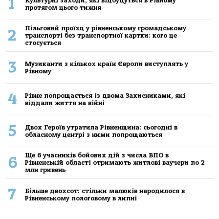
1
Культурні заходи, які відбудуться в Рівному
протягом цього тижня
Пільговий проїзд у рівненському громадському
2
транспорті без транспортної картки: кого це
стосується
3
Музиканти з кількох країн Європи виступлять у
Рівному
4
Рівне попрощається із двома Захисниками, які
віддали життя на війні
5
Двох Героїв утратила Рівненщина: сьогодні в
обласному центрі з ними попрощаються
Ще 6 учасників бойових дій з числа ВПО в
6
Рівненській області отримають житлові ваучери по 2
млн гривень
7
Більше двохсот: стільки малюків народилося в
Рівненському пологовому в липні