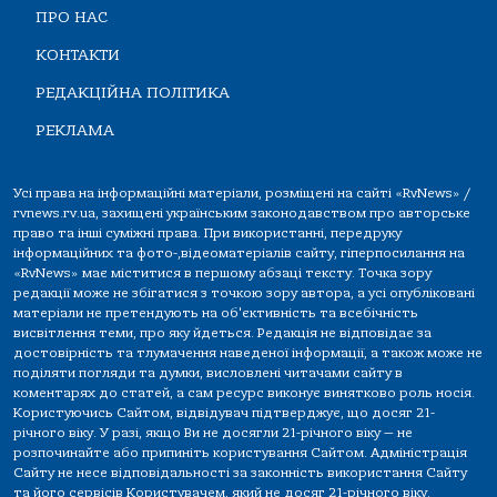
ПРО НАС
КОНТАКТИ
РЕДАКЦІЙНА ПОЛІТИКА
РЕКЛАМА
Усі права на інформаційні матеріали, розміщені на сайті «RvNews» /
rvnews.rv.ua, захищені українським законодавством про авторське
право та інші суміжні права. При використанні, передруку
інформаційних та фото-,відеоматеріалів сайту, гіперпосилання на
«RvNews» має міститися в першому абзаці тексту. Точка зору
редакції може не збігатися з точкою зору автора, а усі опубліковані
матеріали не претендують на об'єктивність та всебічність
висвітлення теми, про яку йдеться. Редакція не відповідає за
достовірність та тлумачення наведеної інформації, а також може не
поділяти погляди та думки, висловлені читачами сайту в
коментарях до статей, а сам ресурс виконує винятково роль носія.
Користуючись Сайтом, відвідувач підтверджує, що досяг 21-
річного віку. У разі, якщо Ви не досягли 21-річного віку — не
розпочинайте або припиніть користування Сайтом. Адміністрація
Сайту не несе відповідальності за законність використання Сайту
та його сервісів Користувачем, який не досяг 21-річного віку.