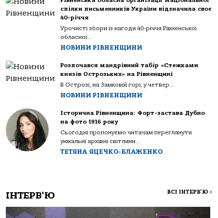
спілки письменників України відзначила своє
40-річчя
Урочисті збори із нагоди 40-річчя Рівненської
обласної...
НОВИНИ РІВНЕНЩИНИ
Розпочався мандрівний табір «Стежками
князів Острозьких» на Рівненщині
В Острозі, на Замковій горі, у четвер...
НОВИНИ РІВНЕНЩИНИ
Історична Рівненщина: Форт-застава Дубно
на фото 1916 року
Сьогодні пропонуємо читачам переглянути
унікальні архівні світлини...
ТЕТЯНА ЯЦЕЧКО-БЛАЖЕНКО
ВСІ ІНТЕРВ'Ю
>
ІНТЕРВ'Ю