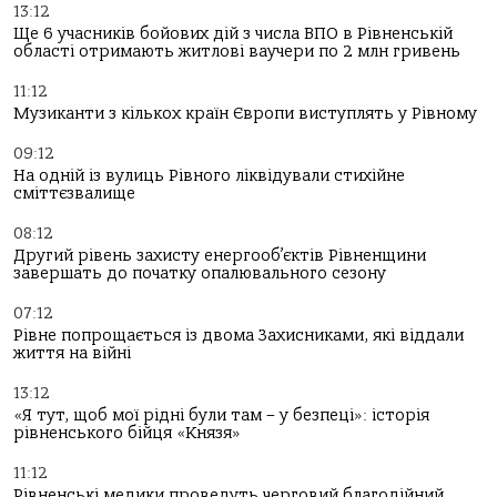
13:12
Ще 6 учасників бойових дій з числа ВПО в Рівненській
області отримають житлові ваучери по 2 млн гривень
11:12
Музиканти з кількох країн Європи виступлять у Рівному
09:12
На одній із вулиць Рівного ліквідували стихійне
сміттєзвалище
08:12
Другий рівень захисту енергооб’єктів Рівненщини
завершать до початку опалювального сезону
07:12
Рівне попрощається із двома Захисниками, які віддали
життя на війні
13:12
«Я тут, щоб мої рідні були там – у безпеці»: історія
рівненського бійця «Князя»
11:12
Рівненські медики проведуть черговий благодійний