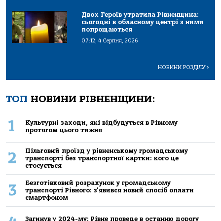
Двох Героїв утратила Рівненщина:
сьогодні в обласному центрі з ними
попрощаються
07:12, 4 Серпня, 2026
НОВИНИ РОЗДІЛУ
>
ТОП
НОВИНИ РІВНЕНЩИНИ:
1
Культурні заходи, які відбудуться в Рівному
протягом цього тижня
Пільговий проїзд у рівненському громадському
2
транспорті без транспортної картки: кого це
стосується
Безготівковий розрахунок у громадському
3
транспорті Рівного: з'явився новий спосіб оплати
смартфоном
Загинув у 2024-му: Рівне проведе в останню дорогу