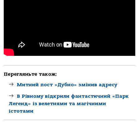
Перегляньте також:
Митний пост «Дубно» змінив адресу
В Рівному відкрили фантастичний «Парк
Легенд» із велетнями та магічними
істотами