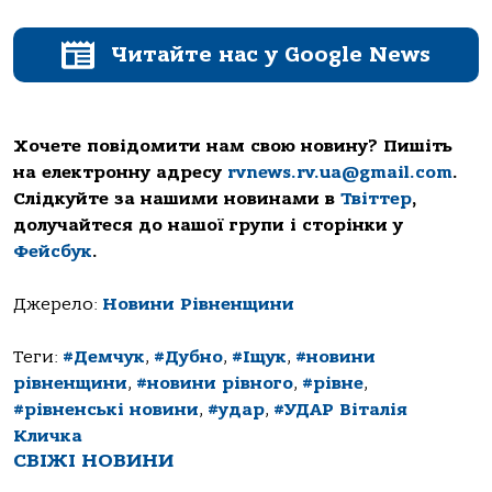
Читайте нас у Google News
Хочете повідомити нам свою новину? Пишіть
на електронну адресу
rvnews.rv.ua@gmail.com
.
Слідкуйте за нашими новинами в
Твіттер
,
долучайтеся до нашої групи і сторінки у
Фейсбук
.
Джерело:
Новини Рівненщини
Теги:
#Демчук
,
#Дубно
,
#Іщук
,
#новини
рівненщини
,
#новини рівного
,
#рівне
,
#рівненські новини
,
#удар
,
#УДАР Віталія
Кличка
СВІЖІ НОВИНИ