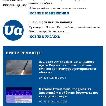
нашої пам’яті
Є імена, які не повинні залишатися лише...
НОВИНИ РІВНЕНЩИНИ
Білий Орел летить додому
Президент Польщі Кароль Навроцький позбавив
Володимира Зеленського...
НОВИНИ УКРАЇНИ
ВИБІР РЕДАКЦІЇ
Від захисту України до спільного
щита Європи: як проєкт «Фрея»
змінює архітектуру протиракетної
оборони
10:13, 6 Серпня, 2026
Ukraine Investment Congress: як
інвестиції у майбутнє формують нові
стандарти галузі
07:33, 5 Серпня, 2026