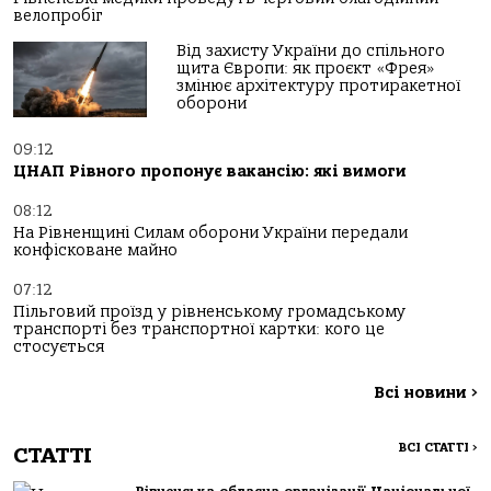
велопробіг
Від захисту України до спільного
щита Європи: як проєкт «Фрея»
змінює архітектуру протиракетної
оборони
09:12
ЦНАП Рівного пропонує вакансію: які вимоги
08:12
На Рівненщині Силам оборони України передали
конфісковане майно
07:12
Пільговий проїзд у рівненському громадському
транспорті без транспортної картки: кого це
стосується
Всі новини
>
ВСІ СТАТТІ
>
СТАТТІ
Рівненська обласна організації Національної