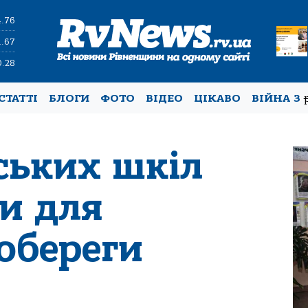
4.76
1.67
0.28
СТАТТІ
БЛОГИ
ФОТО
ВІДЕО
ЦІКАВО
ВІЙНА З
ських шкіл
и для
обереги