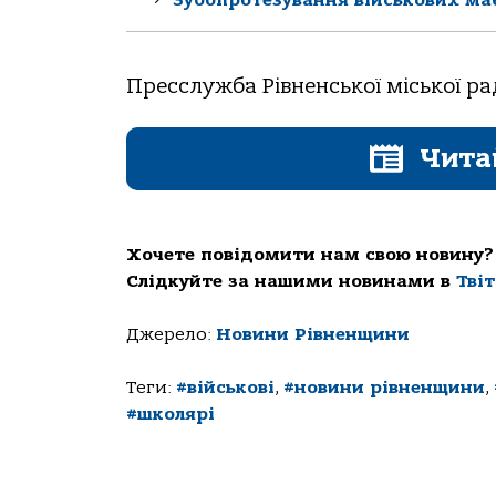
Пресслужба Рівненської міської р
Чита
Хочете повідомити нам свою новину?
Слідкуйте за нашими новинами в
Тві
Джерело:
Новини Рівненщини
Теги:
#військові
,
#новини рівненщини
,
#школярі