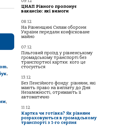
09:12
ЦНАП Рівного пропонує
вакансію: які вимоги
08:12
На Рівненщині Силам оборони
України передали конфісковане
майно
07:12
Пільговий проїзд у рівненському
громадському транспорті без
транспортної картки: кого це
com
.
стосується
бук
.
13:12
Без Пенсійного фонду: рівняни, які
мають право на виплату до Дня
Незалежності, отримають її
автоматично
ини
,
11:12
Картка чи готівка? Як рівняни
розраховуються в громадському
транспорті з 1-го серпня