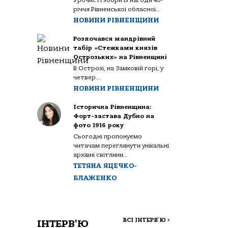
Урочисті збори із нагоди 40-
річчя Рівненської обласної...
НОВИНИ РІВНЕНЩИНИ
Розпочався мандрівний
табір «Стежками князів
Острозьких» на Рівненщині
В Острозі, на Замковій горі, у
четвер...
НОВИНИ РІВНЕНЩИНИ
Історична Рівненщина:
Форт-застава Дубно на
фото 1916 року
Сьогодні пропонуємо
читачам переглянути унікальні
архівні світлини...
ТЕТЯНА ЯЦЕЧКО-
БЛАЖЕНКО
ВСІ ІНТЕРВ'Ю
>
ІНТЕРВ'Ю