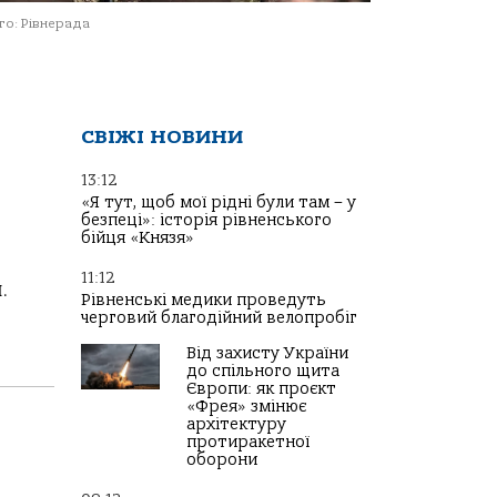
о: Рівнерада
СВІЖІ НОВИНИ
13:12
«Я тут, щоб мої рідні були там – у
безпеці»: історія рівненського
бійця «Князя»
11:12
.
Рівненські медики проведуть
черговий благодійний велопробіг
Від захисту України
до спільного щита
Європи: як проєкт
«Фрея» змінює
архітектуру
протиракетної
оборони