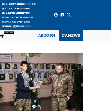
Від дослідження до
дії: як соціальне
підприємництво
може стати новою
можливістю для
жінок Дубенщини
СПЕЦТЕМА
рф
АВТОРИ
UANEWS