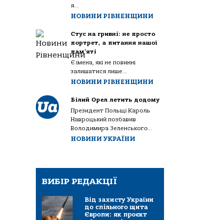
я...
НОВИНИ РІВНЕНЩИНИ
Стус на гривні: не просто
портрет, а питання нашої
пам’яті
Є імена, які не повинні
залишатися лише...
НОВИНИ РІВНЕНЩИНИ
Білий Орел летить додому
Президент Польщі Кароль
Навроцький позбавив
Володимира Зеленського...
НОВИНИ УКРАЇНИ
ВИБІР РЕДАКЦІЇ
Від захисту України
до спільного щита
Європи: як проєкт