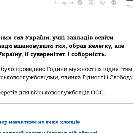
Поширити:
Фот
них сил України, учні закладів освіти
ади вшановували тих, обрав нелегку, але
раїну, її суверенітет і соборність.
 було проведено Години мужності із підняттям
ійськовослужбовцями, ялинка Гідності і Свободи
ерегів для військовослужбовців ООС.
епер навчатиме не лише хлопців
 великий попит у Рівненській області