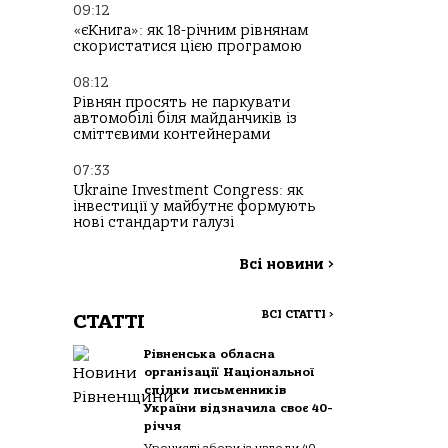
09:12
«єКнига»: як 18-річним рівнянам
скористатися цією програмою
08:12
Рівнян просять не паркувати
автомобілі біля майданчиків із
сміттєвими контейнерами
07:33
Ukraine Investment Congress: як
інвестиції у майбутнє формують
нові стандарти галузі
Всі новини
>
ВСІ СТАТТІ
>
СТАТТІ
Рівненська обласна
організації Національної
спілки письменників
України відзначила своє 40-
річчя