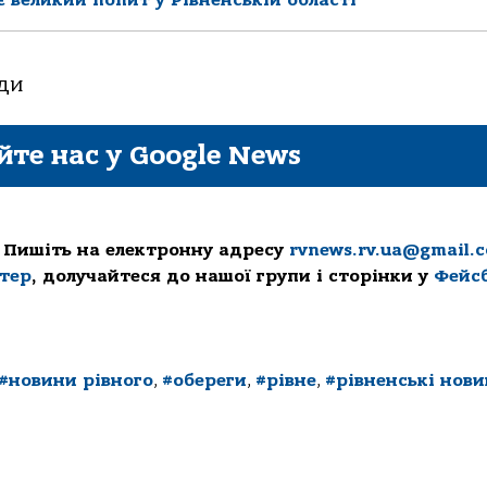
ади
йте нас у Google News
 Пишіть на електронну адресу
rvnews.rv.ua@gmail.
ттер
, долучайтеся до нашої групи і сторінки у
Фейс
#новини рівного
,
#обереги
,
#рівне
,
#рівненські нов