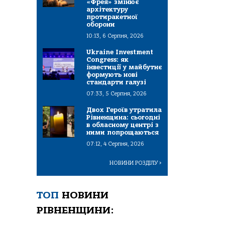
«Фрея» змінює
архітектуру
протиракетної
оборони
10:13, 6 Серпня, 2026
Ukraine Investment
Congress: як
інвестиції у майбутнє
формують нові
стандарти галузі
07:33, 5 Серпня, 2026
Двох Героїв утратила
Рівненщина: сьогодні
в обласному центрі з
ними попрощаються
07:12, 4 Серпня, 2026
НОВИНИ РОЗДІЛУ
>
ТОП
НОВИНИ
РІВНЕНЩИНИ: