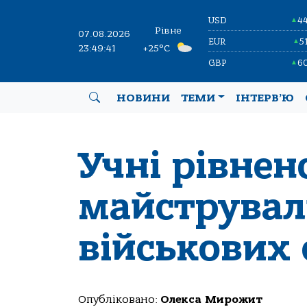
USD
4
▲
Рівне
07.08.2026
EUR
5
▲
23:49:41
+25°C
GBP
6
▲
НОВИНИ
ТЕМИ
ІНТЕРВ’Ю
Учні рівнен
майструвал
військових 
Опубліковано:
Олекса Мирожит