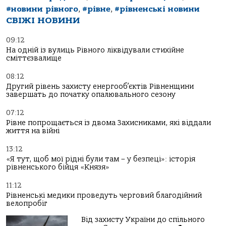
#новини рівного
,
#рівне
,
#рівненські новини
СВІЖІ НОВИНИ
09:12
На одній із вулиць Рівного ліквідували стихійне
сміттєзвалище
08:12
Другий рівень захисту енергооб’єктів Рівненщини
завершать до початку опалювального сезону
07:12
Рівне попрощається із двома Захисниками, які віддали
життя на війні
13:12
«Я тут, щоб мої рідні були там – у безпеці»: історія
рівненського бійця «Князя»
11:12
Рівненські медики проведуть черговий благодійний
велопробіг
Від захисту України до спільного