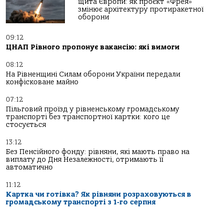
щита Європи: як проєкт «Фрея»
змінює архітектуру протиракетної
оборони
09:12
ЦНАП Рівного пропонує вакансію: які вимоги
08:12
На Рівненщині Силам оборони України передали
конфісковане майно
07:12
Пільговий проїзд у рівненському громадському
транспорті без транспортної картки: кого це
стосується
13:12
Без Пенсійного фонду: рівняни, які мають право на
виплату до Дня Незалежності, отримають її
автоматично
11:12
Картка чи готівка? Як рівняни розраховуються в
громадському транспорті з 1-го серпня