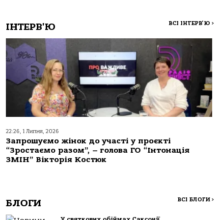
ВСІ ІНТЕРВ'Ю
>
ІНТЕРВ'Ю
22:26, 1 Липня, 2026
Запрошуємо жінок до участі у проєкті
“Зростаємо разом”, – голова ГО “Інтонація
ЗМІН” Вікторія Костюк
ВСІ БЛОГИ
>
БЛОГИ
У святкових обіймах Саксонії