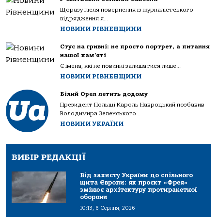
Щоразу після повернення із журналістського
відрядження я...
НОВИНИ РІВНЕНЩИНИ
Стус на гривні: не просто портрет, а питання
нашої пам’яті
Є імена, які не повинні залишатися лише...
НОВИНИ РІВНЕНЩИНИ
Білий Орел летить додому
Президент Польщі Кароль Навроцький позбавив
Володимира Зеленського...
НОВИНИ УКРАЇНИ
ВИБІР РЕДАКЦІЇ
Від захисту України до спільного
щита Європи: як проєкт «Фрея»
змінює архітектуру протиракетної
оборони
10:13, 6 Серпня, 2026