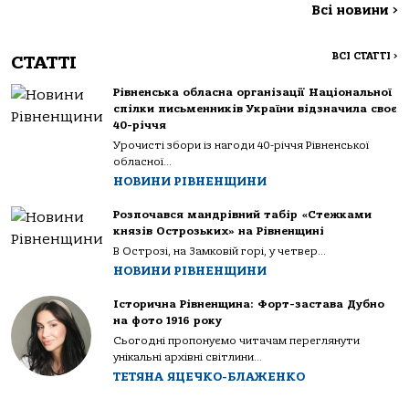
Всі новини
>
ВСІ СТАТТІ
>
СТАТТІ
Рівненська обласна організації Національної
спілки письменників України відзначила своє
40-річчя
Урочисті збори із нагоди 40-річчя Рівненської
обласної...
НОВИНИ РІВНЕНЩИНИ
Розпочався мандрівний табір «Стежками
князів Острозьких» на Рівненщині
В Острозі, на Замковій горі, у четвер...
НОВИНИ РІВНЕНЩИНИ
Історична Рівненщина: Форт-застава Дубно
на фото 1916 року
Сьогодні пропонуємо читачам переглянути
унікальні архівні світлини...
ТЕТЯНА ЯЦЕЧКО-БЛАЖЕНКО