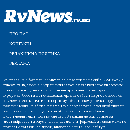
ПРО НАС
КОНТАКТИ
РЕДАКЦІЙНА ПОЛІТИКА
РЕКЛАМА
Усі права на інформаційні матеріали, розміщені на сайті «RvNews» /
rvnews.rv.ua, захищені українським законодавством про авторське
право та інші суміжні права. При використанні, передруку
інформаційних та фото-,відеоматеріалів сайту, гіперпосилання на
«RvNews» має міститися в першому абзаці тексту. Точка зору
редакції може не збігатися з точкою зору автора, а усі опубліковані
матеріали не претендують на об'єктивність та всебічність
висвітлення теми, про яку йдеться. Редакція не відповідає за
достовірність та тлумачення наведеної інформації, а також може не
поділяти погляди та думки, висловлені читачами сайту в