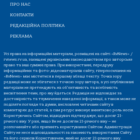
ПРО НАС
КОНТАКТИ
РЕДАКЦІЙНА ПОЛІТИКА
РЕКЛАМА
Усі права на інформаційні матеріали, розміщені на сайті «RvNews» /
rvnews.rv.ua, захищені українським законодавством про авторське
право та інші суміжні права. При використанні, передруку
інформаційних та фото-,відеоматеріалів сайту, гіперпосилання на
«RvNews» має міститися в першому абзаці тексту. Точка зору
редакції може не збігатися з точкою зору автора, а усі опубліковані
матеріали не претендують на об'єктивність та всебічність
висвітлення теми, про яку йдеться. Редакція не відповідає за
достовірність та тлумачення наведеної інформації, а також може не
поділяти погляди та думки, висловлені читачами сайту в
коментарях до статей, а сам ресурс виконує винятково роль носія.
Користуючись Сайтом, відвідувач підтверджує, що досяг 21-
річного віку. У разі, якщо Ви не досягли 21-річного віку — не
розпочинайте або припиніть користування Сайтом. Адміністрація
Сайту не несе відповідальності за законність використання Сайту
та його сервісів Користувачем, який не досяг 21-річного віку.