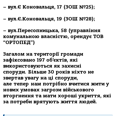
– вул.Є Коновальця, 17 (ЗОШ №25);
– вул.Є.Коновальця, 19 (ЗОШ №28);
– вул.Пересопницька, 58 (управління
комунальною власністю, орендує ТОВ
“ОРТОПЕД”)
Загалом на території громади
зафіксовано 197 об’єктів, які
використовуються як захисні
споруди.
Б
ільше 30 років ніхто не
звертав увагу на ці споруди,
але
тепер
нам потрібно вчитися жити у
нових умовах загрози військового
вторгнення та мати хороші укриття, які
за потреби врятують життя людей.