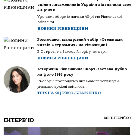
спілки письменників України відзначила своє
40-річчя
Урочисті збори із нагоди 40-річчя Рівненської
обласної...
НОВИНИ РІВНЕНЩИНИ
Розпочався мандрівний табір «Стежками
князів Острозьких» на Рівненщині
В Острозі, на Замковій горі, у четвер...
НОВИНИ РІВНЕНЩИНИ
Історична Рівненщина: Форт-застава Дубно
на фото 1916 року
Сьогодні пропонуємо читачам переглянути
унікальні архівні світлини...
ТЕТЯНА ЯЦЕЧКО-БЛАЖЕНКО
ВСІ ІНТЕРВ'Ю
>
ІНТЕРВ'Ю