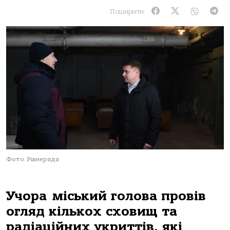
Поширити:
Фото: Рівнерада
Учора міський голова провів
огляд кількох сховищ та
радіаційних укриттів, які