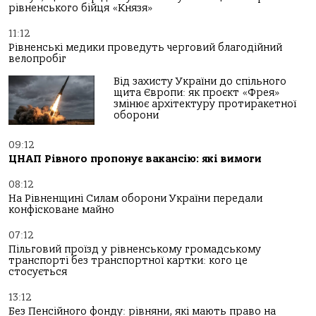
рівненського бійця «Князя»
11:12
Рівненські медики проведуть черговий благодійний
велопробіг
Від захисту України до спільного
щита Європи: як проєкт «Фрея»
змінює архітектуру протиракетної
оборони
09:12
ЦНАП Рівного пропонує вакансію: які вимоги
08:12
На Рівненщині Силам оборони України передали
конфісковане майно
07:12
Пільговий проїзд у рівненському громадському
транспорті без транспортної картки: кого це
стосується
13:12
Без Пенсійного фонду: рівняни, які мають право на