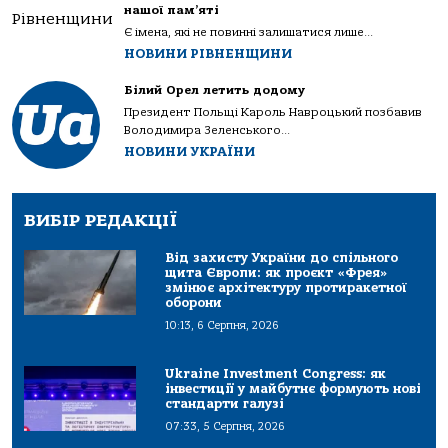
нашої пам’яті
Є імена, які не повинні залишатися лише...
НОВИНИ РІВНЕНЩИНИ
Білий Орел летить додому
Президент Польщі Кароль Навроцький позбавив
Володимира Зеленського...
НОВИНИ УКРАЇНИ
ВИБІР РЕДАКЦІЇ
Від захисту України до спільного
щита Європи: як проєкт «Фрея»
змінює архітектуру протиракетної
оборони
10:13, 6 Серпня, 2026
Ukraine Investment Congress: як
інвестиції у майбутнє формують нові
стандарти галузі
07:33, 5 Серпня, 2026