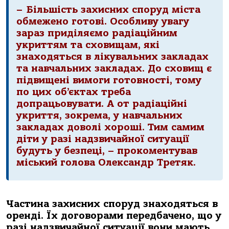
–
Більшість захисних споруд міста
обмежено готові. Особливу увагу
зараз приділяємо радіаційним
укриттям та сховищам, які
знаходяться в лікувальних закладах
та навчальних закладах. До сховищ є
підвищені вимоги готовності, тому
по цих об’єктах треба
допрацьовувати. А от радіаційні
укриття, зокрема, у навчальних
закладах доволі хороші. Тим самим
діти у разі надзвичайної ситуації
будуть у безпеці
, – прокоментував
міський голова Олександр Третяк.
Частина захисних споруд знаходяться в
оренді. Їх договорами передбачено, що у
ра
з
і надзвичайної ситуації вони мають