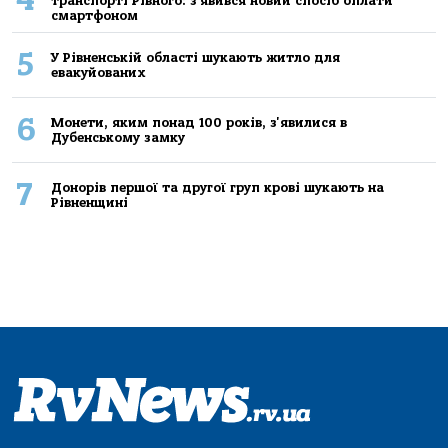
транспорті Рівного: з'явився новий спосіб оплати
смартфоном
5
У Рівненській області шукають житло для
евакуйованих
6
Монети, яким понад 100 років, з'явилися в
Дубенському замку
7
Донорів першої та другої груп крові шукають на
Рівненщині