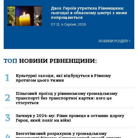
Двох Героїв утратила Рівненщина:
сьогодні в обласному центрі з ними
попрощаються
07:12, 4 Серпня, 2026
НОВИНИ РОЗДІЛУ
>
ТОП
НОВИНИ РІВНЕНЩИНИ:
1
Культурні заходи, які відбудуться в Рівному
протягом цього тижня
Пільговий проїзд у рівненському громадському
2
транспорті без транспортної картки: кого це
стосується
3
Загинув у 2024-му: Рівне проведе в останню дорогу
Героя, який поліг на війні
Безготівковий розрахунок у громадському
4