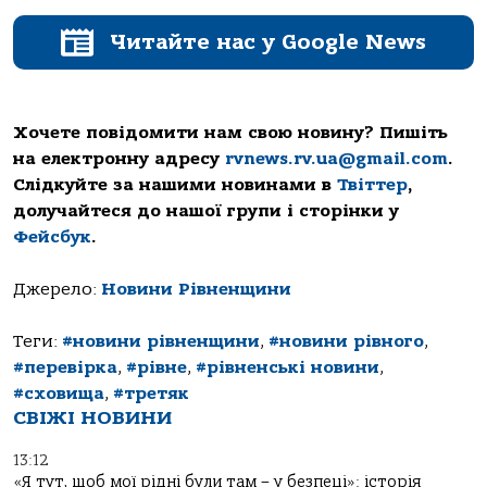
Читайте нас у Google News
Хочете повідомити нам свою новину? Пишіть
на електронну адресу
rvnews.rv.ua@gmail.com
.
Слідкуйте за нашими новинами в
Твіттер
,
долучайтеся до нашої групи і сторінки у
Фейсбук
.
Джерело:
Новини Рівненщини
Теги:
#новини рівненщини
,
#новини рівного
,
#перевірка
,
#рівне
,
#рівненські новини
,
#сховища
,
#третяк
СВІЖІ НОВИНИ
13:12
«Я тут, щоб мої рідні були там – у безпеці»: історія