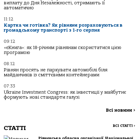
виплату до Дня Незалежності, отримають її
автоматично
11:12
Картка чи готівка? Як рівняни розраховуються в
громадському транспорті з 1-го серпня
09:12
«єКнига»: як 18-річним рівнянам скористатися цією
програмою
08:12
Рівнян просять не паркувати автомобілі біля
майданчиків із сміттєвими контейнерами
07:33
Ukraine Investment Congress: як інвестиції у майбутнє
формують нові стандарти галузі
Всі новини
>
ВСІ СТАТТІ
>
СТАТТІ
Рівненська обласна організації Національної