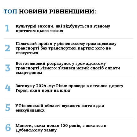
ТОП
НОВИНИ РІВНЕНЩИНИ:
1
Культурні заходи, які відбудуться в Рівному
протягом цього тижня
Пільговий проїзд у рівненському громадському
2
транспорті без транспортної картки: кого це
стосується
Безготівковий розрахунок у громадському
3
транспорті Рівного: з'явився новий спосіб оплати
смартфоном
4
Загинув у 2024-му: Рівне проведе в останню дорогу
Героя, який поліг на війні
5
У Рівненській області шукають житло для
евакуйованих
6
Монети, яким понад 100 років, з'явилися в
Дубенському замку