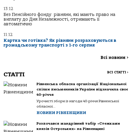
13:12
Без Пенсійного фонду: рівняни, які мають право на
виплату до Дня Незалежності, отримають її
автоматично
11:12
Картка чи готівка? Як рівняни розраховуються в
громадському транспорті з 1-го серпня
Всі новини
>
ВСІ СТАТТІ
>
СТАТТІ
Рівненська обласна організації Національної
спілки письменників України відзначила своє
40-річчя
Урочисті збори із нагоди 40-річчя Рівненської
обласної...
НОВИНИ РІВНЕНЩИНИ
Розпочався мандрівний табір «Стежками
князів Острозьких» на Рівненщині