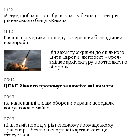
13:12
«Я тут, щоб мої рідні були там – у безпеці»: історія
рівненського бійця «Князя»
11:12
Рівненські медики проведуть черговий благодійний
велопробіг
Від захисту України до спільного
щита Європи: як проєкт «Фрея»
змінює архітектуру протиракетної
оборони
09:12
ЦНАП Рівного пропонує вакансію: які вимоги
08:12
На Рівненщині Силам оборони України передали
конфісковане майно
07:12
Пільговий проїзд у рівненському громадському
транспорті без транспортної картки: кого це
стосується