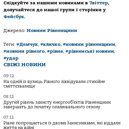
Слідкуйте за нашими новинами в
Твіттер
,
долучайтеся до нашої групи і сторінки у
Фейсбук
.
Джерело:
Новини Рівненщини
Теги:
#Демчук
,
#кличко
,
#новини рівненщини
,
#новини рівного
,
#рівне
,
#рівненські новини
,
#удар
СВІЖІ НОВИНИ
09:12
На одній із вулиць Рівного ліквідували стихійне
сміттєзвалище
08:12
Другий рівень захисту енергооб’єктів Рівненщини
завершать до початку опалювального сезону
07:12
Рівне попрощається із двома Захисниками, які віддали
життя на війні