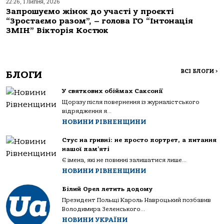
22:26, 1 Липня, 2026
Запрошуємо жінок до участі у проєкті
“Зростаємо разом”, – голова ГО “Інтонація
ЗМІН” Вікторія Костюк
ВСІ БЛОГИ
>
БЛОГИ
У святкових обіймах Саксонії
Щоразу після повернення із журналістського
відрядження я...
НОВИНИ РІВНЕНЩИНИ
Стус на гривні: не просто портрет, а питання
нашої пам’яті
Є імена, які не повинні залишатися лише...
НОВИНИ РІВНЕНЩИНИ
Білий Орел летить додому
Президент Польщі Кароль Навроцький позбавив
Володимира Зеленського...
НОВИНИ УКРАЇНИ