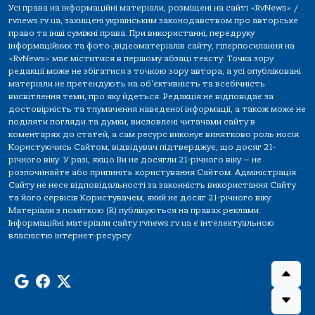
Усі права на інформаційні матеріали, розміщені на сайті «RvNews» /
rvnews.rv.ua, захищені українським законодавством про авторське
право та інші суміжні права. При використанні, передруку
інформаційних та фото-,відеоматеріалів сайту, гіперпосилання на
«RvNews» має міститися в першому абзаці тексту. Точка зору
редакції може не збігатися з точкою зору автора, а усі опубліковані
матеріали не претендують на об'єктивність та всебічність
висвітлення теми, про яку йдеться. Редакція не відповідає за
достовірність та тлумачення наведеної інформації, а також може не
поділяти погляди та думки, висловлені читачами сайту в
коментарях до статей, а сам ресурс виконує винятково роль носія.
Користуючись Сайтом, відвідувач підтверджує, що досяг 21-
річного віку. У разі, якщо Ви не досягли 21-річного віку — не
розпочинайте або припиніть користування Сайтом. Адміністрація
Сайту не несе відповідальності за законність використання Сайту
та його сервісів Користувачем, який не досяг 21-річного віку.
Матеріали з поміткою (R) публікуються на правах реклами.
Інформаційні матеріали сайту rvnews.rv.ua є інтелектуальною
власністю інтернет-ресурсу.