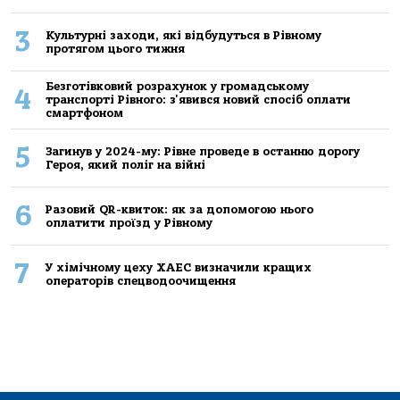
3
Культурні заходи, які відбудуться в Рівному
протягом цього тижня
Безготівковий розрахунок у громадському
4
транспорті Рівного: з'явився новий спосіб оплати
смартфоном
5
Загинув у 2024-му: Рівне проведе в останню дорогу
Героя, який поліг на війні
6
Разовий QR-квиток: як за допомогою нього
оплатити проїзд у Рівному
7
У хімічному цеху ХАЕС визначили кращих
операторів спецводоочищення