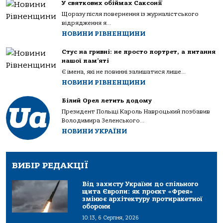
У святкових обіймах Саксонії
Щоразу після повернення із журналістського
відрядження я...
НОВИНИ РІВНЕНЩИНИ
Стус на гривні: не просто портрет, а питання
нашої пам’яті
Є імена, які не повинні залишатися лише...
НОВИНИ РІВНЕНЩИНИ
Білий Орел летить додому
Президент Польщі Кароль Навроцький позбавив
Володимира Зеленського...
НОВИНИ УКРАЇНИ
ВИБІР РЕДАКЦІЇ
Від захисту України до спільного
щита Європи: як проєкт «Фрея»
змінює архітектуру протиракетної
оборони
10:13, 6 Серпня, 2026