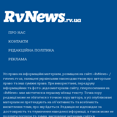
ПРО НАС
КОНТАКТИ
РЕДАКЦІЙНА ПОЛІТИКА
РЕКЛАМА
Усі права на інформаційні матеріали, розміщені на сайті «RvNews» /
rvnews.rv.ua, захищені українським законодавством про авторське
право та інші суміжні права. При використанні, передруку
інформаційних та фото-,відеоматеріалів сайту, гіперпосилання на
«RvNews» має міститися в першому абзаці тексту. Точка зору
редакції може не збігатися з точкою зору автора, а усі опубліковані
матеріали не претендують на об'єктивність та всебічність
висвітлення теми, про яку йдеться. Редакція не відповідає за
достовірність та тлумачення наведеної інформації, а також може не
поділяти погляди та думки, висловлені читачами сайту в