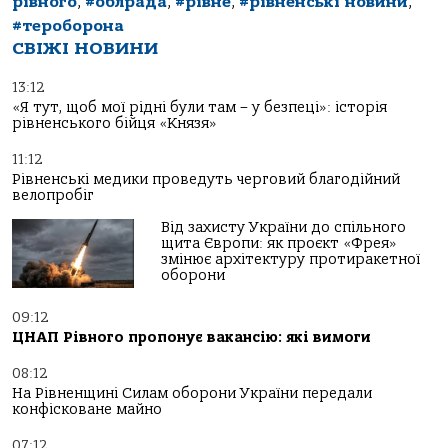
рівного
,
#облрада
,
#рівне
,
#рівненські новини
,
#тероборона
СВІЖІ НОВИНИ
13:12
«Я тут, щоб мої рідні були там – у безпеці»: історія
рівненського бійця «Князя»
11:12
Рівненські медики проведуть черговий благодійний
велопробіг
Від захисту України до спільного
щита Європи: як проєкт «Фрея»
змінює архітектуру протиракетної
оборони
09:12
ЦНАП Рівного пропонує вакансію: які вимоги
08:12
На Рівненщині Силам оборони України передали
конфісковане майно
07:12