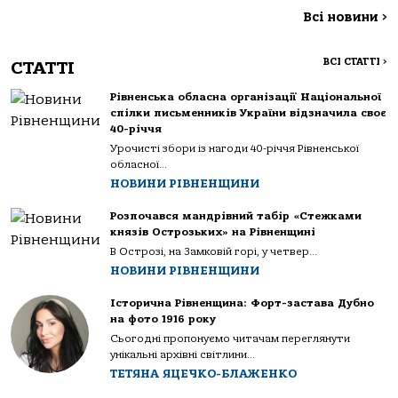
Всі новини
>
ВСІ СТАТТІ
>
СТАТТІ
Рівненська обласна організації Національної
спілки письменників України відзначила своє
40-річчя
Урочисті збори із нагоди 40-річчя Рівненської
обласної...
НОВИНИ РІВНЕНЩИНИ
Розпочався мандрівний табір «Стежками
князів Острозьких» на Рівненщині
В Острозі, на Замковій горі, у четвер...
НОВИНИ РІВНЕНЩИНИ
Історична Рівненщина: Форт-застава Дубно
на фото 1916 року
Сьогодні пропонуємо читачам переглянути
унікальні архівні світлини...
ТЕТЯНА ЯЦЕЧКО-БЛАЖЕНКО