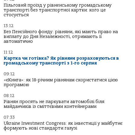
Пільговий проїзд у рівненському громадському
транспорті без транспортної картки: кого це
стосується
13:12
Без Пенсійного фонду: рівняни, які мають право на
виплату до Дня Незалежності, отримають її
автоматично
11:12
Картка чи готівка? Як рівняни розраховуються в
громадському транспорті з 1-го серпня
09:12
«єКнига»: як 18-річним рівнянам скористатися цією
програмою
08:12
Рівнян просять не паркувати автомобілі біля
майданчиків із сміттєвими контейнерами
07:33
Ukraine Investment Congress: як інвестиції у майбутнє
формують нові стандарти галузі