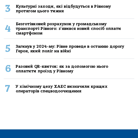
3
Культурні заходи, які відбудуться в Рівному
протягом цього тижня
Безготівковий розрахунок у громадському
4
транспорті Рівного: з'явився новий спосіб оплати
смартфоном
5
Загинув у 2024-му: Рівне проведе в останню дорогу
Героя, який поліг на війні
6
Разовий QR-квиток: як за допомогою нього
оплатити проїзд у Рівному
7
У хімічному цеху ХАЕС визначили кращих
операторів спецводоочищення