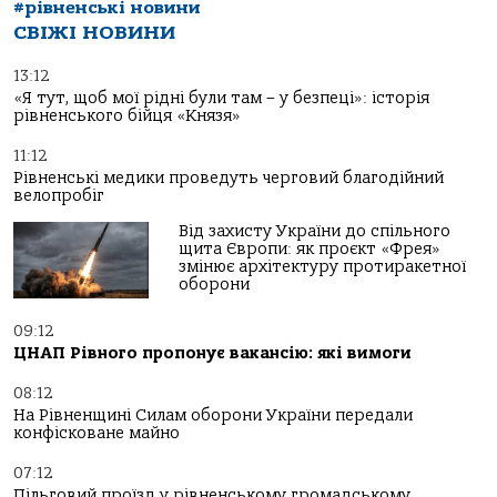
#рівненські новини
СВІЖІ НОВИНИ
13:12
«Я тут, щоб мої рідні були там – у безпеці»: історія
рівненського бійця «Князя»
11:12
Рівненські медики проведуть черговий благодійний
велопробіг
Від захисту України до спільного
щита Європи: як проєкт «Фрея»
змінює архітектуру протиракетної
оборони
09:12
ЦНАП Рівного пропонує вакансію: які вимоги
08:12
На Рівненщині Силам оборони України передали
конфісковане майно
07:12
Пільговий проїзд у рівненському громадському