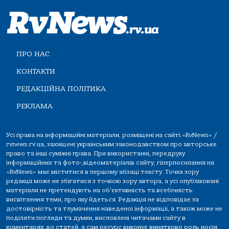
ПРО НАС
КОНТАКТИ
РЕДАКЦІЙНА ПОЛІТИКА
РЕКЛАМА
Усі права на інформаційні матеріали, розміщені на сайті «RvNews» /
rvnews.rv.ua, захищені українським законодавством про авторське
право та інші суміжні права. При використанні, передруку
інформаційних та фото-,відеоматеріалів сайту, гіперпосилання на
«RvNews» має міститися в першому абзаці тексту. Точка зору
редакції може не збігатися з точкою зору автора, а усі опубліковані
матеріали не претендують на об'єктивність та всебічність
висвітлення теми, про яку йдеться. Редакція не відповідає за
достовірність та тлумачення наведеної інформації, а також може не
поділяти погляди та думки, висловлені читачами сайту в
коментарях до статей, а сам ресурс виконує винятково роль носія.