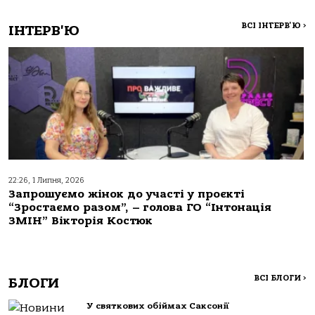
ВСІ ІНТЕРВ'Ю
>
ІНТЕРВ'Ю
22:26, 1 Липня, 2026
Запрошуємо жінок до участі у проєкті
“Зростаємо разом”, – голова ГО “Інтонація
ЗМІН” Вікторія Костюк
ВСІ БЛОГИ
>
БЛОГИ
У святкових обіймах Саксонії