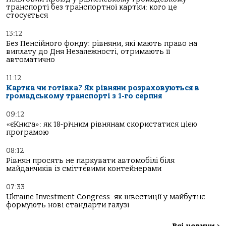
транспорті без транспортної картки: кого це
стосується
13:12
Без Пенсійного фонду: рівняни, які мають право на
виплату до Дня Незалежності, отримають її
автоматично
11:12
Картка чи готівка? Як рівняни розраховуються в
громадському транспорті з 1-го серпня
09:12
«єКнига»: як 18-річним рівнянам скористатися цією
програмою
08:12
Рівнян просять не паркувати автомобілі біля
майданчиків із сміттєвими контейнерами
07:33
Ukraine Investment Congress: як інвестиції у майбутнє
формують нові стандарти галузі