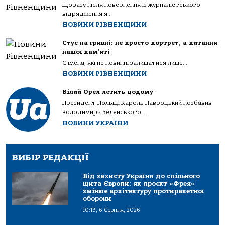
Щоразу після повернення із журналістського
відрядження я...
НОВИНИ РІВНЕНЩИНИ
Стус на гривні: не просто портрет, а питання
нашої пам’яті
Є імена, які не повинні залишатися лише...
НОВИНИ РІВНЕНЩИНИ
Білий Орел летить додому
Президент Польщі Кароль Навроцький позбавив
Володимира Зеленського...
НОВИНИ УКРАЇНИ
ВИБІР РЕДАКЦІЇ
Від захисту України до спільного
щита Європи: як проєкт «Фрея»
змінює архітектуру протиракетної
оборони
10:13, 6 Серпня, 2026