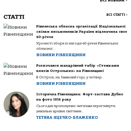
Всі новини
>
ВСІ СТАТТІ
>
СТАТТІ
Рівненська обласна організації Національної
спілки письменників України відзначила своє
40-річчя
Урочисті збори із нагоди 40-річчя Рівненської
обласної...
НОВИНИ РІВНЕНЩИНИ
Розпочався мандрівний табір «Стежками
князів Острозьких» на Рівненщині
В Острозі, на Замковій горі, у четвер...
НОВИНИ РІВНЕНЩИНИ
Історична Рівненщина: Форт-застава Дубно
на фото 1916 року
Сьогодні пропонуємо читачам переглянути
унікальні архівні світлини...
ТЕТЯНА ЯЦЕЧКО-БЛАЖЕНКО