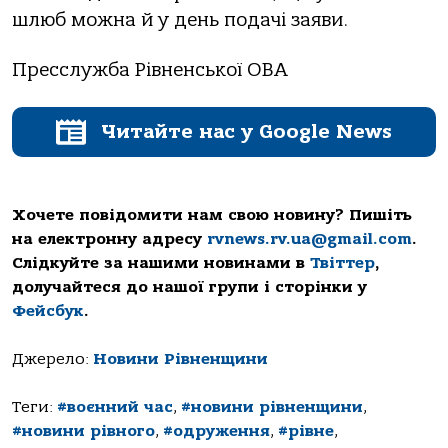
шлюб можна й у день подачі заяви.
Пресслужба Рівненської ОВА
Читайте нас у Google News
Хочете повідомити нам свою новину? Пишіть
на електронну адресу
rvnews.rv.ua@gmail.com
.
Слідкуйте за нашими новинами в
Твіттер
,
долучайтеся до нашої групи і сторінки у
Фейсбук
.
Джерело:
Новини Рівненщини
Теги:
#воєнний час
,
#новини рівненщини
,
#новини рівного
,
#одруження
,
#рівне
,