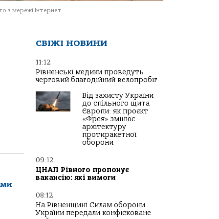
о з мережі Інтернет
СВІЖІ НОВИНИ
11:12
Рівненські медики проведуть
черговий благодійний велопробіг
Від захисту України
до спільного щита
Європи: як проєкт
«Фрея» змінює
архітектуру
протиракетної
оборони
09:12
ЦНАП Рівного пропонує
вакансію: які вимоги
ами
08:12
На Рівненщині Силам оборони
України передали конфісковане