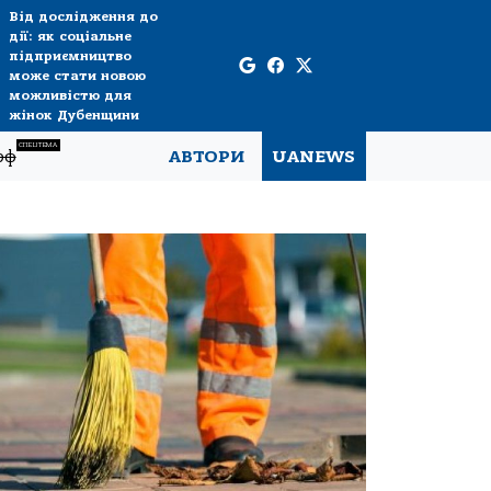
Від дослідження до
дії: як соціальне
підприємництво
може стати новою
можливістю для
жінок Дубенщини
СПЕЦТЕМА
рф
АВТОРИ
UANEWS