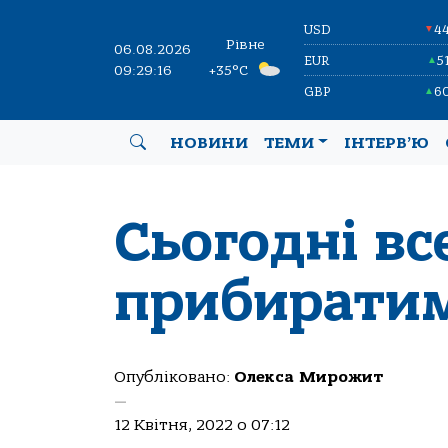
USD
4
▼
Рівне
06.08.2026
EUR
5
▲
09:29:17
+35°C
GBP
6
▲
НОВИНИ
ТЕМИ
ІНТЕРВ’Ю
Сьогодні вс
прибирати
Опубліковано:
Олекса Мирожит
—
12 Квітня, 2022 о 07:12