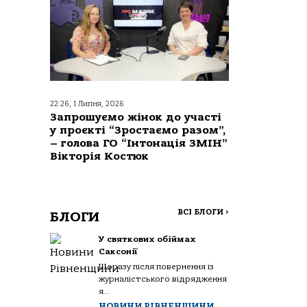
22:26, 1 Липня, 2026
Запрошуємо жінок до участі
у проєкті “Зростаємо разом”,
– голова ГО “Інтонація ЗМІН”
Вікторія Костюк
ВСІ БЛОГИ
>
БЛОГИ
У святкових обіймах
Саксонії
Щоразу після повернення із
журналістського відрядження
я...
НОВИНИ РІВНЕНЩИНИ