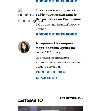
НОВИНИ РІВНЕНЩИНИ
Розпочався мандрівний
табір «Стежками князів
Острозьких» на Рівненщині
В Острозі, на Замковій горі, у
четвер...
НОВИНИ РІВНЕНЩИНИ
Історична Рівненщина:
Форт-застава Дубно на
фото 1916 року
Сьогодні пропонуємо
читачам переглянути унікальні
архівні світлини...
ТЕТЯНА ЯЦЕЧКО-
БЛАЖЕНКО
ВСІ ІНТЕРВ'Ю
>
ІНТЕРВ'Ю