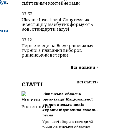
бук
.
сміттєвими контейнерами
07:33
Ukraine Investment Congress: як
інвестиції у майбутнє формують
нові стандарти галузі
вини
07:12
Перше місце на Всеукраїнському
турнірі з плавання виборов
рівненський ветеран
Всі новини
>
ВСІ СТАТТІ
>
СТАТТІ
Рівненська обласна
організації Національної
спілки письменників
України відзначила своє 40-
річчя
Урочисті збори із нагоди 40-
річчя Рівненської обласної...