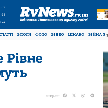
4.69
1.63
0.24
СТАТТІ
БЛОГИ
ФОТО
ВІДЕО
ЦІКАВО
ВІЙНА З
е Рівне
муть
Поширити: