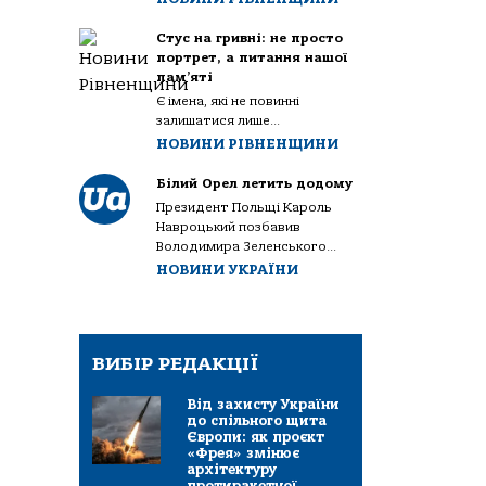
Стус на гривні: не просто
портрет, а питання нашої
пам’яті
Є імена, які не повинні
залишатися лише...
НОВИНИ РІВНЕНЩИНИ
Білий Орел летить додому
Президент Польщі Кароль
Навроцький позбавив
Володимира Зеленського...
НОВИНИ УКРАЇНИ
ВИБІР РЕДАКЦІЇ
Від захисту України
до спільного щита
Європи: як проєкт
«Фрея» змінює
архітектуру
протиракетної