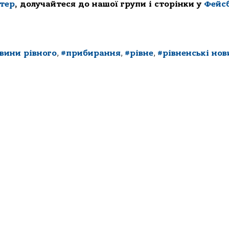
ттер
, долучайтеся до нашої групи і сторінки у
Фейс
вини рівного
,
#прибирання
,
#рівне
,
#рівненські но