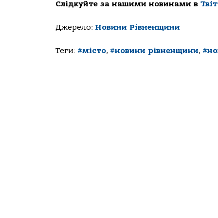
Слідкуйте за нашими новинами в
Тві
Джерело:
Новини Рівненщини
Теги:
#місто
,
#новини рівненщини
,
#но