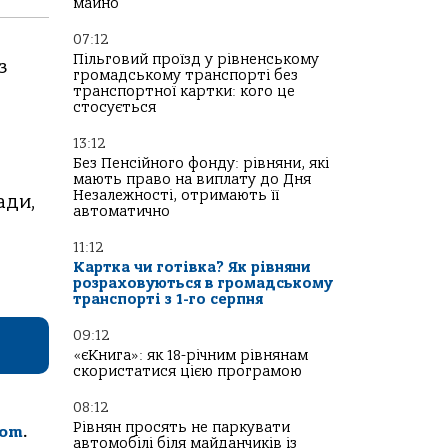
майно
07:12
Пільговий проїзд у рівненському
з
громадському транспорті без
транспортної картки: кого це
стосується
13:12
Без Пенсійного фонду: рівняни, які
мають право на виплату до Дня
Незалежності, отримають її
ади,
автоматично
11:12
Картка чи готівка? Як рівняни
розраховуються в громадському
транспорті з 1-го серпня
09:12
«єКнига»: як 18-річним рівнянам
скористатися цією програмою
08:12
Рівнян просять не паркувати
com
.
автомобілі біля майданчиків із