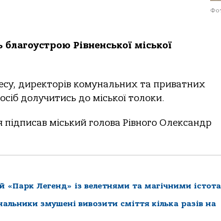
Фот
ь благоустрою Рівненської міської
несу, директорів комунальних та приватних
осіб долучитись до міської толоки.
 підписав міський голова Рівного Олександр
й «Парк Легенд» із велетнями та магічними істот
нальники змушені вивозити сміття кілька разів на