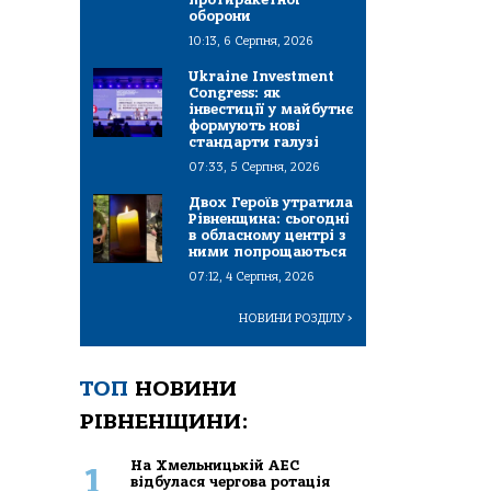
оборони
10:13, 6 Серпня, 2026
Ukraine Investment
Congress: як
інвестиції у майбутнє
формують нові
стандарти галузі
07:33, 5 Серпня, 2026
Двох Героїв утратила
Рівненщина: сьогодні
в обласному центрі з
ними попрощаються
07:12, 4 Серпня, 2026
НОВИНИ РОЗДІЛУ
>
ТОП
НОВИНИ
РІВНЕНЩИНИ:
На Хмельницькій АЕС
1
відбулася чергова ротація