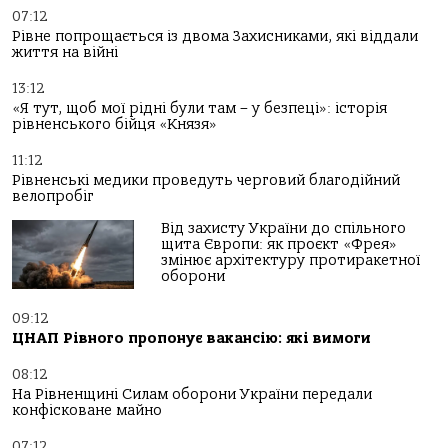
07:12
Рівне попрощається із двома Захисниками, які віддали
життя на війні
13:12
«Я тут, щоб мої рідні були там – у безпеці»: історія
рівненського бійця «Князя»
11:12
Рівненські медики проведуть черговий благодійний
велопробіг
Від захисту України до спільного
щита Європи: як проєкт «Фрея»
змінює архітектуру протиракетної
оборони
09:12
ЦНАП Рівного пропонує вакансію: які вимоги
08:12
На Рівненщині Силам оборони України передали
конфісковане майно
07:12