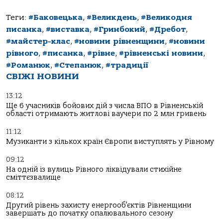
Теги:
#Баковецька
,
#Великдень
,
#Великодня
писанка
,
#виставка
,
#Гринбокий
,
#Дребот
,
#майстер-клас
,
#новини рівненщини
,
#новини
рівного
,
#писанка
,
#рівне
,
#рівненські новини
,
#Романюк
,
#Степанюк
,
#традиції
СВІЖІ НОВИНИ
13:12
Ще 6 учасників бойових дій з числа ВПО в Рівненській
області отримають житлові ваучери по 2 млн гривень
11:12
Музиканти з кількох країн Європи виступлять у Рівному
09:12
На одній із вулиць Рівного ліквідували стихійне
сміттєзвалище
08:12
Другий рівень захисту енергооб’єктів Рівненщини
завершать до початку опалювального сезону