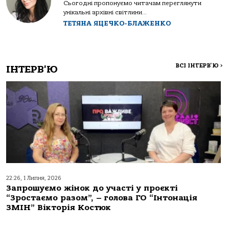
Сьогодні пропонуємо читачам переглянути
унікальні архівні світлини...
ТЕТЯНА ЯЦЕЧКО-БЛАЖЕНКО
ВСІ ІНТЕРВ'Ю
>
ІНТЕРВ'Ю
22:26, 1 Липня, 2026
Запрошуємо жінок до участі у проєкті
“Зростаємо разом”, – голова ГО “Інтонація
ЗМІН” Вікторія Костюк