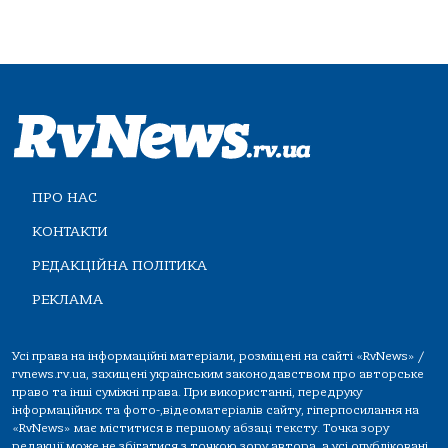
ПРО НАС
КОНТАКТИ
РЕДАКЦІЙНА ПОЛІТИКА
РЕКЛАМА
Усі права на інформаційні матеріали, розміщені на сайті «RvNews» /
rvnews.rv.ua, захищені українським законодавством про авторське
право та інші суміжні права. При використанні, передруку
інформаційних та фото-,відеоматеріалів сайту, гіперпосилання на
«RvNews» має міститися в першому абзаці тексту. Точка зору
редакції може не збігатися з точкою зору автора, а усі опубліковані