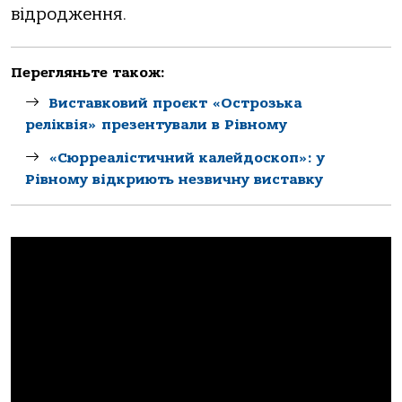
відродження.
Перегляньте також:
Виставковий проєкт «Острозька
реліквія» презентували в Рівному
«Сюрреалістичний калейдоскоп»: у
Рівному відкриють незвичну виставку