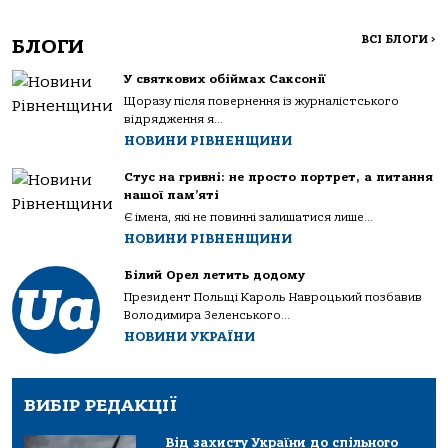
ВСІ БЛОГИ
>
БЛОГИ
У святкових обіймах Саксонії
Щоразу після повернення із журналістського
відрядження я...
НОВИНИ РІВНЕНЩИНИ
Стус на гривні: не просто портрет, а питання
нашої пам’яті
Є імена, які не повинні залишатися лише...
НОВИНИ РІВНЕНЩИНИ
Білий Орел летить додому
Президент Польщі Кароль Навроцький позбавив
Володимира Зеленського...
НОВИНИ УКРАЇНИ
ВИБІР РЕДАКЦІЇ
Від захисту України до спільного