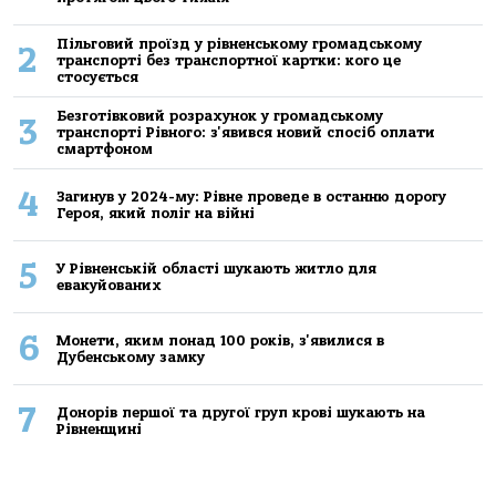
Пільговий проїзд у рівненському громадському
2
транспорті без транспортної картки: кого це
стосується
Безготівковий розрахунок у громадському
3
транспорті Рівного: з'явився новий спосіб оплати
смартфоном
4
Загинув у 2024-му: Рівне проведе в останню дорогу
Героя, який поліг на війні
5
У Рівненській області шукають житло для
евакуйованих
6
Монети, яким понад 100 років, з'явилися в
Дубенському замку
7
Донорів першої та другої груп крові шукають на
Рівненщині