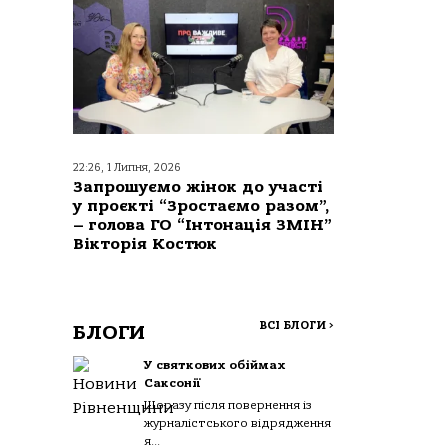
22:26, 1 Липня, 2026
Запрошуємо жінок до участі
у проєкті “Зростаємо разом”,
– голова ГО “Інтонація ЗМІН”
Вікторія Костюк
ВСІ БЛОГИ
>
БЛОГИ
У святкових обіймах
Саксонії
Щоразу після повернення із
журналістського відрядження
я...