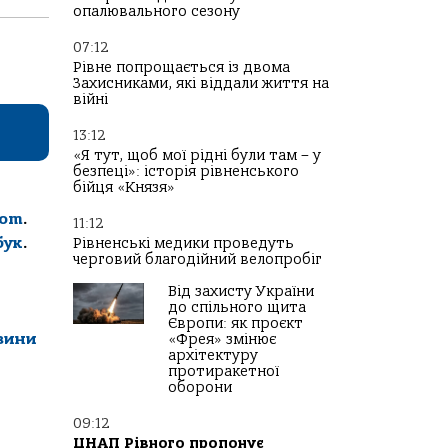
опалювального сезону
07:12
Рівне попрощається із двома
Захисниками, які віддали життя на
війні
13:12
«Я тут, щоб мої рідні були там – у
безпеці»: історія рівненського
бійця «Князя»
com
.
11:12
бук
.
Рівненські медики проведуть
черговий благодійний велопробіг
Від захисту України
до спільного щита
Європи: як проєкт
вини
«Фрея» змінює
архітектуру
протиракетної
оборони
09:12
ЦНАП Рівного пропонує