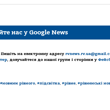
йте нас у Google News
 Пишіть на електронну адресу
rvnews.rv.ua@gmail.
ттер
, долучайтеся до нашої групи і сторінки у
Фейс
#новини рівного
,
#підсвітка
,
#рівне
,
#рівненські но