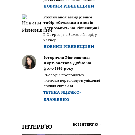
НОВИНИ РІВНЕНЩИНИ
Розпочався мандрівний
табір «Стежками князів
Острозьких» на Рівненщині
В Острозі, на Замковій горі, у
четвер...
НОВИНИ РІВНЕНЩИНИ
Історична Рівненщина:
Форт-застава Дубно на
фото 1916 року
Сьогодні пропонуємо
читачам переглянути унікальні
архівні світлини...
ТЕТЯНА ЯЦЕЧКО-
БЛАЖЕНКО
ВСІ ІНТЕРВ'Ю
>
ІНТЕРВ'Ю