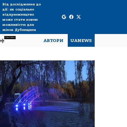
Від дослідження до
дії: як соціальне
підприємництво
може стати новою
можливістю для
жінок Дубенщини
СПЕЦТЕМА
рф
АВТОРИ
UANEWS