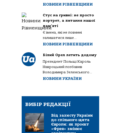
НОВИНИ РІВНЕНЩИНИ
Стус на гривні: не просто
портрет, а питання нашої
пам’яті
Є імена, які не повинні
залишатися лише...
НОВИНИ РІВНЕНЩИНИ
Білий Орел летить додому
Президент Польщі Кароль
Навроцький позбавив
Володимира Зеленського...
НОВИНИ УКРАЇНИ
ВИБІР РЕДАКЦІЇ
Від захисту України
до спільного щита
Європи: як проєкт
«Фрея» змінює