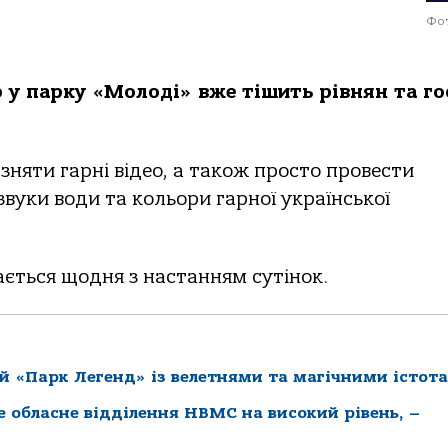
Фот
 у парку «Молоді» вже тішить рівнян та го
няти гарні відео, а також просто провести
звуки води та кольори гарної української
ається щодня з настанням сутінок.
й «Парк Легенд» із велетнями та магічними істот
ке обласне відділення НВМС на високий рівень, –