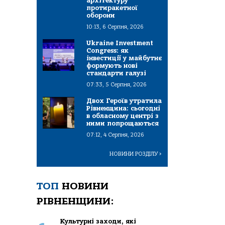
архітектуру
протиракетної
оборони
10:13, 6 Серпня, 2026
Ukraine Investment
Congress: як
інвестиції у майбутнє
формують нові
стандарти галузі
07:33, 5 Серпня, 2026
Двох Героїв утратила
Рівненщина: сьогодні
в обласному центрі з
ними попрощаються
07:12, 4 Серпня, 2026
НОВИНИ РОЗДІЛУ
>
ТОП
НОВИНИ
РІВНЕНЩИНИ:
Культурні заходи, які