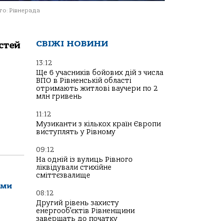
о: Рівнерада
СВІЖІ НОВИНИ
стей
13:12
Ще 6 учасників бойових дій з числа
ВПО в Рівненській області
отримають житлові ваучери по 2
млн гривень
11:12
Музиканти з кількох країн Європи
виступлять у Рівному
09:12
На одній із вулиць Рівного
ліквідували стихійне
сміттєзвалище
ами
08:12
Другий рівень захисту
енергооб’єктів Рівненщини
завершать до початку