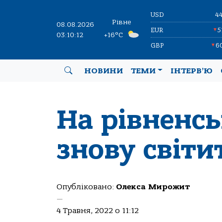
USD
4
Рівне
08.08.2026
EUR
5
▼
03:10:12
+16°C
GBP
6
▼
НОВИНИ
ТЕМИ
ІНТЕРВ’Ю
На рівненсь
знову світи
Опубліковано:
Олекса Мирожит
—
4 Травня, 2022 о 11:12