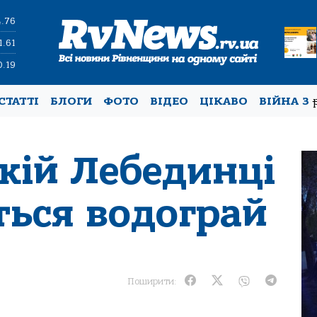
4.76
1.61
0.19
СТАТТІ
БЛОГИ
ФОТО
ВІДЕО
ЦІКАВО
ВІЙНА З
кій Лебединці
ться водограй
Поширити: