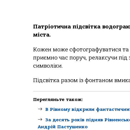
Патріотична підсвітка водограю
міста.
Кожен може сфотографуватися та з
приємно час поруч, релаксучи під 
символіки.
Підсвітка разом із фонтаном вмик
Перегляньте також:
В Рівному відкрили фантастични
За десять років підняв Рівненсь
Андрій Пастушенко