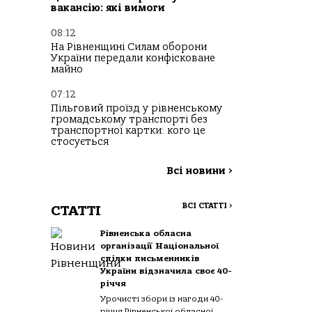
вакансію: які вимоги
08:12
На Рівненщині Силам оборони
України передали конфісковане
майно
07:12
Пільговий проїзд у рівненському
громадському транспорті без
транспортної картки: кого це
стосується
Всі новини
>
ВСІ СТАТТІ
>
СТАТТІ
Рівненська обласна
організації Національної
спілки письменників
України відзначила своє 40-
річчя
Урочисті збори із нагоди 40-
річчя Рівненської обласної...