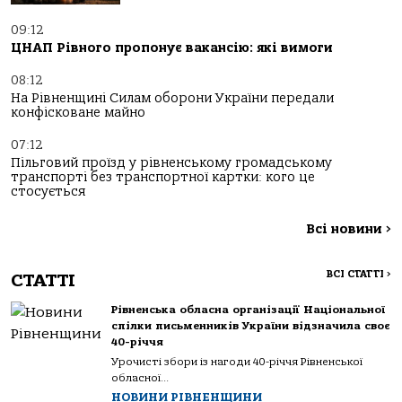
09:12
ЦНАП Рівного пропонує вакансію: які вимоги
08:12
На Рівненщині Силам оборони України передали
конфісковане майно
07:12
Пільговий проїзд у рівненському громадському
транспорті без транспортної картки: кого це
стосується
Всі новини
>
ВСІ СТАТТІ
>
СТАТТІ
Рівненська обласна організації Національної
спілки письменників України відзначила своє
40-річчя
Урочисті збори із нагоди 40-річчя Рівненської
обласної...
НОВИНИ РІВНЕНЩИНИ