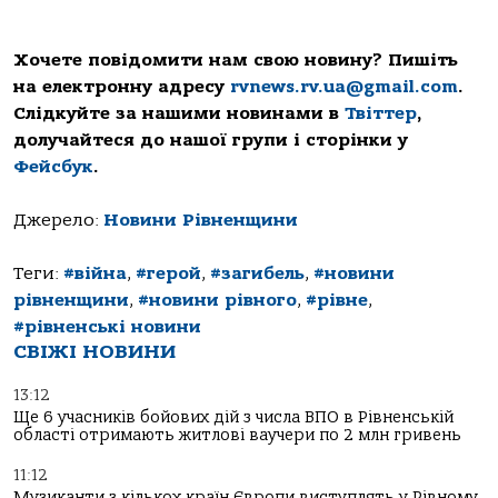
Хочете повідомити нам свою новину? Пишіть
на електронну адресу
rvnews.rv.ua@gmail.com
.
Слідкуйте за нашими новинами в
Твіттер
,
долучайтеся до нашої групи і сторінки у
Фейсбук
.
Джерело:
Новини Рівненщини
Теги:
#війна
,
#герой
,
#загибель
,
#новини
рівненщини
,
#новини рівного
,
#рівне
,
#рівненські новини
СВІЖІ НОВИНИ
13:12
Ще 6 учасників бойових дій з числа ВПО в Рівненській
області отримають житлові ваучери по 2 млн гривень
11:12
Музиканти з кількох країн Європи виступлять у Рівному