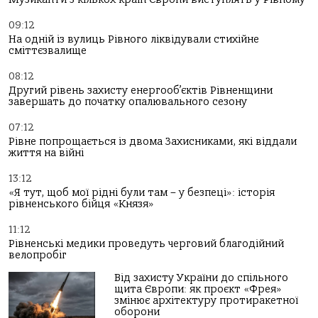
09:12
На одній із вулиць Рівного ліквідували стихійне
сміттєзвалище
08:12
Другий рівень захисту енергооб’єктів Рівненщини
завершать до початку опалювального сезону
07:12
Рівне попрощається із двома Захисниками, які віддали
життя на війні
13:12
«Я тут, щоб мої рідні були там – у безпеці»: історія
рівненського бійця «Князя»
11:12
Рівненські медики проведуть черговий благодійний
велопробіг
Від захисту України до спільного
щита Європи: як проєкт «Фрея»
змінює архітектуру протиракетної
оборони