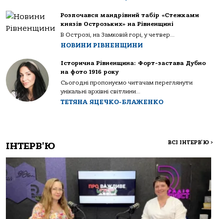
Розпочався мандрівний табір «Стежками
князів Острозьких» на Рівненщині
В Острозі, на Замковій горі, у четвер...
НОВИНИ РІВНЕНЩИНИ
Історична Рівненщина: Форт-застава Дубно
на фото 1916 року
Сьогодні пропонуємо читачам переглянути
унікальні архівні світлини...
ТЕТЯНА ЯЦЕЧКО-БЛАЖЕНКО
ВСІ ІНТЕРВ'Ю
>
ІНТЕРВ'Ю