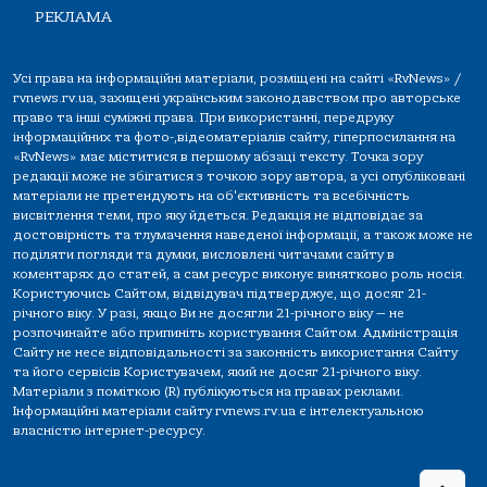
РЕКЛАМА
Усі права на інформаційні матеріали, розміщені на сайті «RvNews» /
rvnews.rv.ua, захищені українським законодавством про авторське
право та інші суміжні права. При використанні, передруку
інформаційних та фото-,відеоматеріалів сайту, гіперпосилання на
«RvNews» має міститися в першому абзаці тексту. Точка зору
редакції може не збігатися з точкою зору автора, а усі опубліковані
матеріали не претендують на об'єктивність та всебічність
висвітлення теми, про яку йдеться. Редакція не відповідає за
достовірність та тлумачення наведеної інформації, а також може не
поділяти погляди та думки, висловлені читачами сайту в
коментарях до статей, а сам ресурс виконує винятково роль носія.
Користуючись Сайтом, відвідувач підтверджує, що досяг 21-
річного віку. У разі, якщо Ви не досягли 21-річного віку — не
розпочинайте або припиніть користування Сайтом. Адміністрація
Сайту не несе відповідальності за законність використання Сайту
та його сервісів Користувачем, який не досяг 21-річного віку.
Матеріали з поміткою (R) публікуються на правах реклами.
Інформаційні матеріали сайту rvnews.rv.ua є інтелектуальною
власністю інтернет-ресурсу.