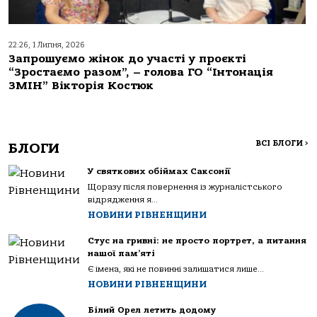
22:26, 1 Липня, 2026
Запрошуємо жінок до участі у проєкті
“Зростаємо разом”, – голова ГО “Інтонація
ЗМІН” Вікторія Костюк
ВСІ БЛОГИ
>
БЛОГИ
У святкових обіймах Саксонії
Щоразу після повернення із журналістського
відрядження я...
НОВИНИ РІВНЕНЩИНИ
Стус на гривні: не просто портрет, а питання
нашої пам’яті
Є імена, які не повинні залишатися лише...
НОВИНИ РІВНЕНЩИНИ
Білий Орел летить додому