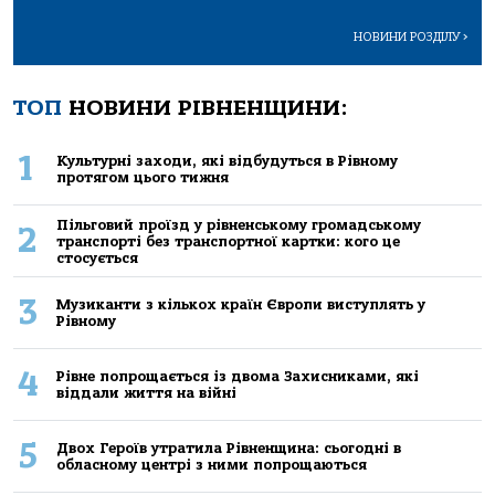
НОВИНИ РОЗДІЛУ
>
ТОП
НОВИНИ РІВНЕНЩИНИ:
1
Культурні заходи, які відбудуться в Рівному
протягом цього тижня
Пільговий проїзд у рівненському громадському
2
транспорті без транспортної картки: кого це
стосується
3
Музиканти з кількох країн Європи виступлять у
Рівному
4
Рівне попрощається із двома Захисниками, які
віддали життя на війні
5
Двох Героїв утратила Рівненщина: сьогодні в
обласному центрі з ними попрощаються