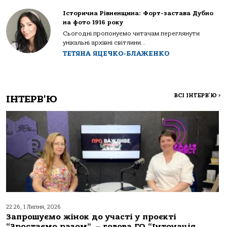
Історична Рівненщина: Форт-застава Дубно
на фото 1916 року
Сьогодні пропонуємо читачам переглянути
унікальні архівні світлини...
ТЕТЯНА ЯЦЕЧКО-БЛАЖЕНКО
ВСІ ІНТЕРВ'Ю
>
ІНТЕРВ'Ю
22:26, 1 Липня, 2026
Запрошуємо жінок до участі у проєкті
“Зростаємо разом”, – голова ГО “Інтонація