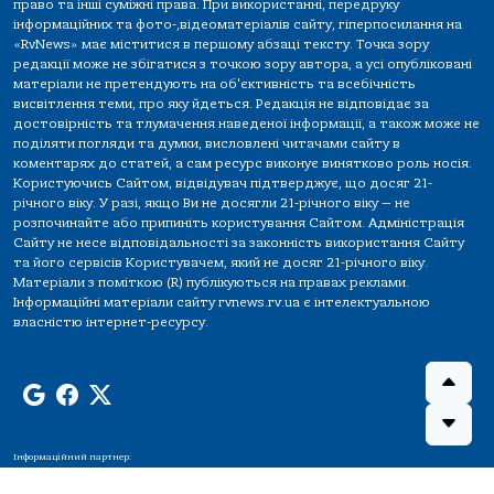
право та інші суміжні права. При використанні, передруку
інформаційних та фото-,відеоматеріалів сайту, гіперпосилання на
«RvNews» має міститися в першому абзаці тексту. Точка зору
редакції може не збігатися з точкою зору автора, а усі опубліковані
матеріали не претендують на об'єктивність та всебічність
висвітлення теми, про яку йдеться. Редакція не відповідає за
достовірність та тлумачення наведеної інформації, а також може не
поділяти погляди та думки, висловлені читачами сайту в
коментарях до статей, а сам ресурс виконує винятково роль носія.
Користуючись Сайтом, відвідувач підтверджує, що досяг 21-
річного віку. У разі, якщо Ви не досягли 21-річного віку — не
розпочинайте або припиніть користування Сайтом. Адміністрація
Сайту не несе відповідальності за законність використання Сайту
та його сервісів Користувачем, який не досяг 21-річного віку.
Матеріали з поміткою (R) публікуються на правах реклами.
Інформаційні матеріали сайту rvnews.rv.ua є інтелектуальною
власністю інтернет-ресурсу.
Інформаційний партнер: