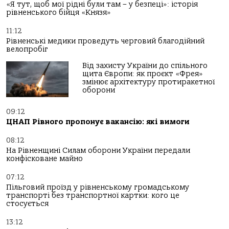
«Я тут, щоб мої рідні були там – у безпеці»: історія
рівненського бійця «Князя»
11:12
Рівненські медики проведуть черговий благодійний
велопробіг
Від захисту України до спільного
щита Європи: як проєкт «Фрея»
змінює архітектуру протиракетної
оборони
09:12
ЦНАП Рівного пропонує вакансію: які вимоги
08:12
На Рівненщині Силам оборони України передали
конфісковане майно
07:12
Пільговий проїзд у рівненському громадському
транспорті без транспортної картки: кого це
стосується
13:12