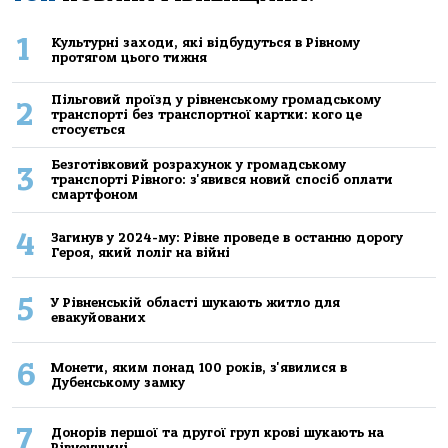
1
Культурні заходи, які відбудуться в Рівному
протягом цього тижня
Пільговий проїзд у рівненському громадському
2
транспорті без транспортної картки: кого це
стосується
Безготівковий розрахунок у громадському
3
транспорті Рівного: з'явився новий спосіб оплати
смартфоном
4
Загинув у 2024-му: Рівне проведе в останню дорогу
Героя, який поліг на війні
5
У Рівненській області шукають житло для
евакуйованих
6
Монети, яким понад 100 років, з'явилися в
Дубенському замку
7
Донорів першої та другої груп крові шукають на
Рівненщині