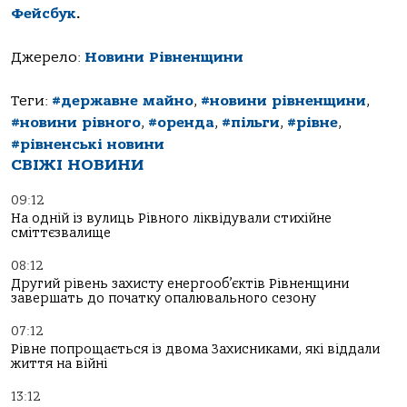
Фейсбук
.
Джерело:
Новини Рівненщини
Теги:
#державне майно
,
#новини рівненщини
,
#новини рівного
,
#оренда
,
#пільги
,
#рівне
,
#рівненські новини
СВІЖІ НОВИНИ
09:12
На одній із вулиць Рівного ліквідували стихійне
сміттєзвалище
08:12
Другий рівень захисту енергооб’єктів Рівненщини
завершать до початку опалювального сезону
07:12
Рівне попрощається із двома Захисниками, які віддали
життя на війні
13:12