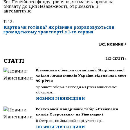
Без Пенсійного фонду: рівняни, які мають право на
виплату до Дня Незалежності, отримають її
автоматично
11:12
Картка чи готівка? Як рівняни розраховуються в
громадському транспорті з 1-го серпня
Всі новини
>
ВСІ СТАТТІ
>
СТАТТІ
Рівненська обласна організації Національної
спілки письменників України відзначила своє
40-річчя
Урочисті збори із нагоди 40-річчя Рівненської
обласної...
НОВИНИ РІВНЕНЩИНИ
Розпочався мандрівний табір «Стежками
князів Острозьких» на Рівненщині
В Острозі, на Замковій горі, у четвер...
НОВИНИ РІВНЕНЩИНИ