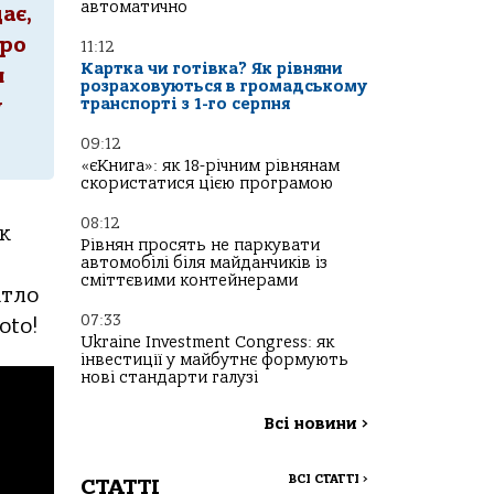
автоматично
ає,
тро
11:12
Картка чи готівка? Як рівняни
и
розраховуються в громадському
транспорті з 1-го серпня
у
09:12
«єКнига»: як 18-річним рівнянам
скористатися цією програмою
08:12
к
Рівнян просять не паркувати
автомобілі біля майданчиків із
сміттєвими контейнерами
ітло
07:33
oto!
Ukraine Investment Congress: як
інвестиції у майбутнє формують
нові стандарти галузі
Всі новини
>
ВСІ СТАТТІ
>
СТАТТІ