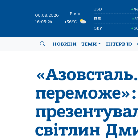
USD
4
▲
Рівне
06.08.2026
EUR
5
▲
16:05:25
+36°C
GBP
6
▲
НОВИНИ
ТЕМИ
ІНТЕРВ’Ю
«Азовсталь.
переможе»:
презентува
світлин Дм