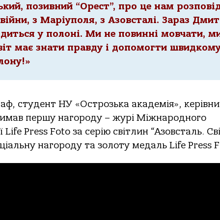
кий, позивний “Орест”, про це нам розповід
війни, з Маріуполя, з Азовсталі. Зараз Дми
иться у полоні. Ми не повинні мовчати, м
світ має знати правду і допомогти швидком
лону!»
аф, студент НУ «Острозька академія», керівни
римав першу нагороду – журі Міжнародного
Life Press Foto за серію світлин “Азовсталь. Св
альну нагороду та золоту медаль Life Press F