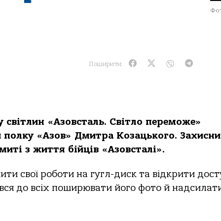
Фот
Поширити:
у світлин «Азовсталь. Світло переможе»
и полку «Азов» Дмитра Козацького. Захисни
иті з життя бійців «Азовсталі».
ти свої роботи на гугл-диск та відкрити дост
увся до всіх поширювати його фото й надсилат