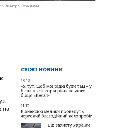
о: Дмитро Козацький
СВІЖІ НОВИНИ
к
13:12
«Я тут, щоб мої рідні були там – у
безпеці»: історія рівненського
бійця «Князя»
уп
11:12
и на
Рівненські медики проведуть
черговий благодійний велопробіг
Від захисту України