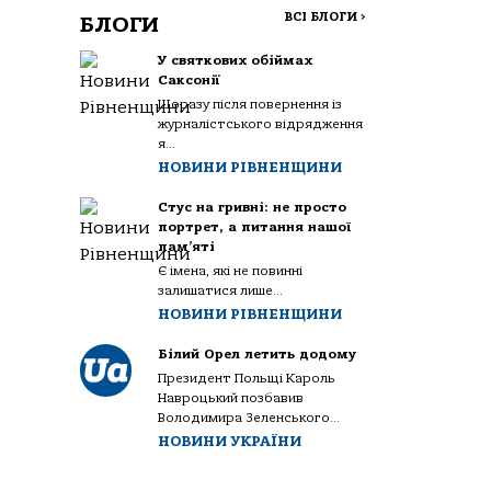
ВСІ БЛОГИ
>
БЛОГИ
У святкових обіймах
Саксонії
Щоразу після повернення із
журналістського відрядження
я...
НОВИНИ РІВНЕНЩИНИ
Стус на гривні: не просто
портрет, а питання нашої
пам’яті
Є імена, які не повинні
залишатися лише...
НОВИНИ РІВНЕНЩИНИ
Білий Орел летить додому
Президент Польщі Кароль
Навроцький позбавив
Володимира Зеленського...
НОВИНИ УКРАЇНИ