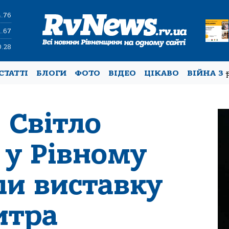
4.76
1.67
0.28
СТАТТІ
БЛОГИ
ФОТО
ВІДЕО
ЦІКАВО
ВІЙНА З
 Світло
 у Рівному
ли виставку
итра