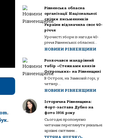
Рівненська обласна
організації Національної
спілки письменників
України відзначила своє 40-
річчя
Урочисті збори із нагоди 40-
річчя Рівненської обласної...
НОВИНИ РІВНЕНЩИНИ
Розпочався мандрівний
табір «Стежками князів
Острозьких» на Рівненщині
В Острозі, на Замковій горі, у
четвер...
НОВИНИ РІВНЕНЩИНИ
Історична Рівненщина:
Форт-застава Дубно на
com
.
фото 1916 року
бук
.
Сьогодні пропонуємо
читачам переглянути унікальні
архівні світлини...
ТЕТЯНА ЯЦЕЧКО-