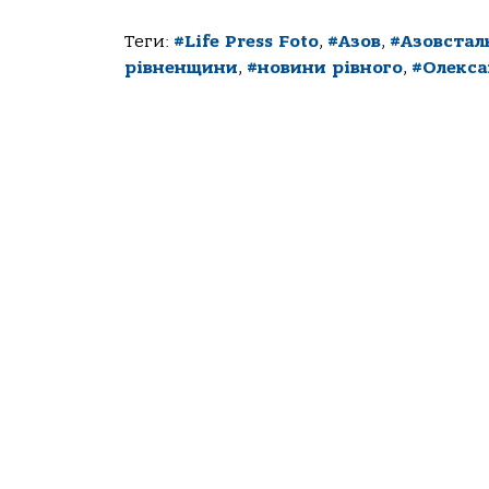
Теги:
#Life Press Foto
,
#Азов
,
#Азовстал
рівненщини
,
#новини рівного
,
#Олекс