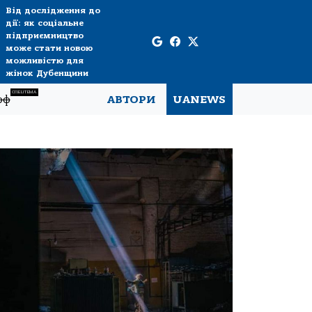
Від дослідження до
дії: як соціальне
підприємництво
може стати новою
можливістю для
жінок Дубенщини
СПЕЦТЕМА
рф
АВТОРИ
UANEWS