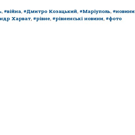
ь
,
#війна
,
#Дмитро Козацький
,
#Маріуполь
,
#новини
андр Харват
,
#рівне
,
#рівненські новини
,
#фото