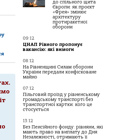
до спільного щита
Європи: як проєкт
«Фрея» змінює
архітектуру
протиракетної
оборони
ру
09:12
ЦНАП Рівного пропонує
вакансію: які вимоги
ся
08:12
На Рівненщині Силам оборони
України передали конфісковане
майно
тах.
07:12
ємо
Пільговий проїзд у рівненському
громадському транспорті без
іт
транспортної картки: кого це
стосується
13:12
но
Без Пенсійного фонду: рівняни, які
мають право на виплату до Дня
Незалежності, отримають її