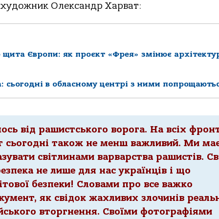
охудожник Олександр Харват:
о щита Європи: як проєкт «Фрея» змінює архітекту
: сьогодні в обласному центрі з ними попрощають
ось від рашистського ворога. На всіх фрон
т сьогодні також не менш важливий. Ми ма
азувати світлинами варварства рашистів. Св
езпека не лише для нас українців і що
вітової безпеки! Словами про все важко
кумент, як свідок жахливих злочинів реаль
сійського вторгнення. Своїми фотографіями