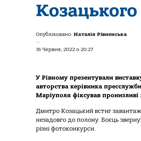
Козацького
Опубліковано:
Наталія Рівненська
—
16 Червня, 2022 о 20:27
У Рівному презентували виставк
авторства керівника пресслужб
Маріуполя фіксував пронизливі м
Дмитро Козацький встиг завантажи
незадовго до полону. Боєць зверн
різні фотоконкурси.