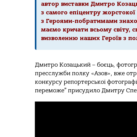
автор виставки Дмитро Козаць
з самого епіцентру жорстокої 
з Героями-побратимами знаход
маємо кричати всьому світу, 
визволенню наших Героїв з по
Дмитро Козацький – боєць, фотогр
пресслужби полку «Азов», вже от
конкурсу репортерської фотографії 
переможе” присудило Дмитру Спеці