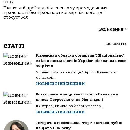
07:12
Пільговий проїзд у рівненському громадському
транспорті без транспортної картки: кого це
стосується
Всі новини
>
ВСІ СТАТТІ
>
СТАТТІ
Рівненська обласна організації Національної
спілки письменників України відзначила своє
40-річчя
Урочисті збори із нагоди 40-річчя Рівненської
обласної...
НОВИНИ РІВНЕНЩИНИ
Розпочався мандрівний табір «Стежками
князів Острозьких» на Рівненщині
В Острозі, на Замковій горі, у четвер...
НОВИНИ РІВНЕНЩИНИ
Історична Рівненщина: Форт-застава Дубно
на фото 1916 року