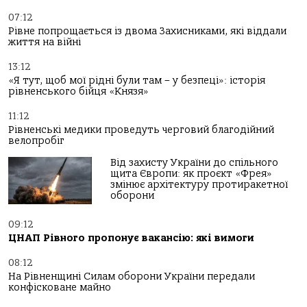
07:12
Рівне попрощається із двома Захисниками, які віддали
життя на війні
13:12
«Я тут, щоб мої рідні були там – у безпеці»: історія
рівненського бійця «Князя»
11:12
Рівненські медики проведуть черговий благодійний
велопробіг
Від захисту України до спільного
щита Європи: як проєкт «Фрея»
змінює архітектуру протиракетної
оборони
09:12
ЦНАП Рівного пропонує вакансію: які вимоги
08:12
На Рівненщині Силам оборони України передали
конфісковане майно