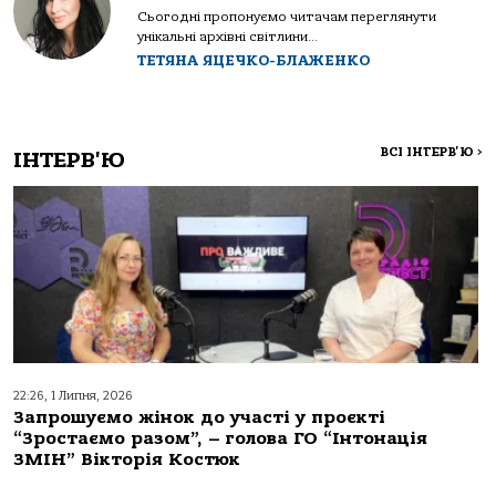
Сьогодні пропонуємо читачам переглянути
унікальні архівні світлини...
ТЕТЯНА ЯЦЕЧКО-БЛАЖЕНКО
ВСІ ІНТЕРВ'Ю
>
ІНТЕРВ'Ю
22:26, 1 Липня, 2026
Запрошуємо жінок до участі у проєкті
“Зростаємо разом”, – голова ГО “Інтонація
ЗМІН” Вікторія Костюк