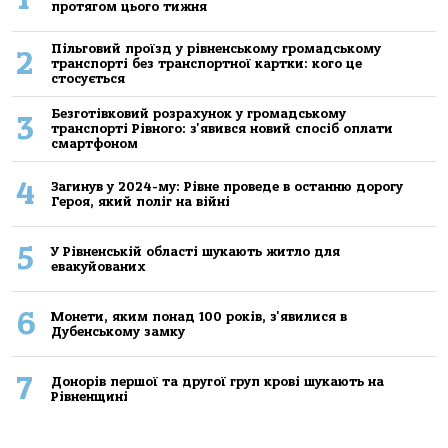
протягом цього тижня
Пільговий проїзд у рівненському громадському
2
транспорті без транспортної картки: кого це
стосується
Безготівковий розрахунок у громадському
3
транспорті Рівного: з'явився новий спосіб оплати
смартфоном
4
Загинув у 2024-му: Рівне проведе в останню дорогу
Героя, який поліг на війні
5
У Рівненській області шукають житло для
евакуйованих
6
Монети, яким понад 100 років, з'явилися в
Дубенському замку
7
Донорів першої та другої груп крові шукають на
Рівненщині