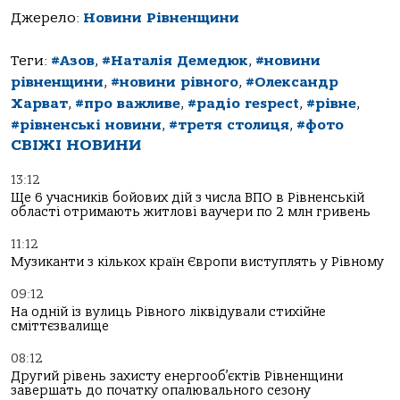
Джерело:
Новини Рівненщини
Теги:
#Азов
,
#Наталія Демедюк
,
#новини
рівненщини
,
#новини рівного
,
#Олександр
Харват
,
#про важливе
,
#радіо respect
,
#рівне
,
#рівненські новини
,
#третя столиця
,
#фото
СВІЖІ НОВИНИ
13:12
Ще 6 учасників бойових дій з числа ВПО в Рівненській
області отримають житлові ваучери по 2 млн гривень
11:12
Музиканти з кількох країн Європи виступлять у Рівному
09:12
На одній із вулиць Рівного ліквідували стихійне
сміттєзвалище
08:12
Другий рівень захисту енергооб’єктів Рівненщини
завершать до початку опалювального сезону