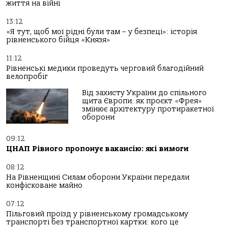
життя на війні
13:12
«Я тут, щоб мої рідні були там – у безпеці»: історія
рівненського бійця «Князя»
11:12
Рівненські медики проведуть черговий благодійний
велопробіг
Від захисту України до спільного
щита Європи: як проєкт «Фрея»
змінює архітектуру протиракетної
оборони
09:12
ЦНАП Рівного пропонує вакансію: які вимоги
08:12
На Рівненщині Силам оборони України передали
конфісковане майно
07:12
Пільговий проїзд у рівненському громадському
транспорті без транспортної картки: кого це