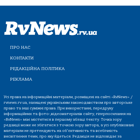
ПРО НАС
КОНТАКТИ
РЕДАКЦІЙНА ПОЛІТИКА
РЕКЛАМА
Усі права на інформаційні матеріали, розміщені на сайті «RvNews» /
rvnews.rv.ua, захищені українським законодавством про авторське
право та інші суміжні права. При використанні, передруку
інформаційних та фото-,відеоматеріалів сайту, гіперпосилання на
«RvNews» має міститися в першому абзаці тексту. Точка зору
редакції може не збігатися з точкою зору автора, а усі опубліковані
матеріали не претендують на об'єктивність та всебічність
висвітлення теми, про яку йдеться. Редакція не відповідає за