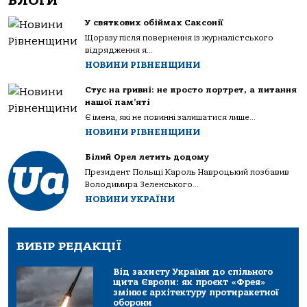
БЛОГИ
У святкових обіймах Саксонії
Щоразу після повернення із журналістського
відрядження я...
НОВИНИ РІВНЕНЩИНИ
Стус на гривні: не просто портрет, а питання
нашої пам’яті
Є імена, які не повинні залишатися лише...
НОВИНИ РІВНЕНЩИНИ
Білий Орел летить додому
Президент Польщі Кароль Навроцький позбавив
Володимира Зеленського...
НОВИНИ УКРАЇНИ
ВИБІР РЕДАКЦІЇ
Від захисту України до спільного
щита Європи: як проєкт «Фрея»
змінює архітектуру протиракетної
оборони