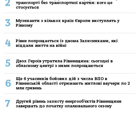
2
транспорті без транспортної картки: кого це
стосується
3
Музиканти з кількох країн Європи виступлять у
Рівному
4
Рівне попрощається із двома Захисниками, які
віддали життя на війні
5
Двох Героїв утратила Рівненщина: сьогодні в
обласному центрі з ними попрощаються
Ще 6 учасників бойових дій з числа ВПО в
6
Рівненській області отримають житлові ваучери по 2
млн гривень
7
Другий рівень захисту енергооб’єктів Рівненщини
завершать до початку опалювального сезону