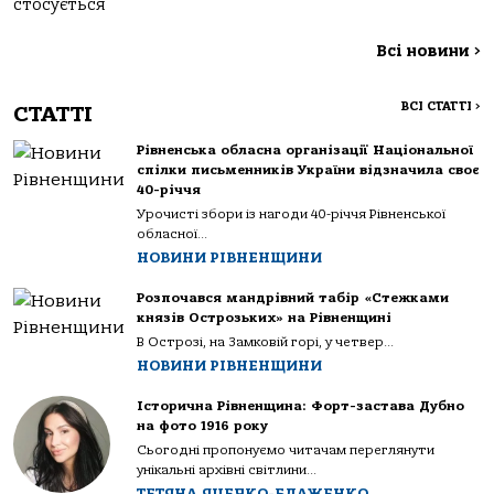
стосується
Всі новини
>
ВСІ СТАТТІ
>
СТАТТІ
Рівненська обласна організації Національної
спілки письменників України відзначила своє
40-річчя
Урочисті збори із нагоди 40-річчя Рівненської
обласної...
НОВИНИ РІВНЕНЩИНИ
Розпочався мандрівний табір «Стежками
князів Острозьких» на Рівненщині
В Острозі, на Замковій горі, у четвер...
НОВИНИ РІВНЕНЩИНИ
Історична Рівненщина: Форт-застава Дубно
на фото 1916 року
Сьогодні пропонуємо читачам переглянути
унікальні архівні світлини...
ТЕТЯНА ЯЦЕЧКО-БЛАЖЕНКО