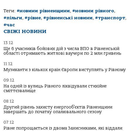
Теги:
#новини рівненщини
,
#новини рівного
,
#пільги
,
#рівне
,
#рівненські новини
,
#транспорт
,
#час
СВІЖІ НОВИНИ
13:12
Ще 6 учасників бойових дій з числа ВПО в Рівненській
області отримають житлові ваучери по 2 млн гривень
11:12
Музиканти з кількох країн Європи виступлять у Рівному
09:12
На одній із вулиць Рівного ліквідували стихійне
сміттєзвалище
08:12
Другий рівень захисту енергооб’єктів Рівненщини
завершать до початку опалювального сезону
07:12
Рівне попрощається із двома Захисниками, які віддали