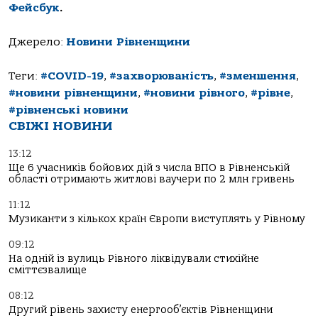
Фейсбук
.
Джерело:
Новини Рівненщини
Теги:
#COVID-19
,
#захворюваність
,
#зменшення
,
#новини рівненщини
,
#новини рівного
,
#рівне
,
#рівненські новини
СВІЖІ НОВИНИ
13:12
Ще 6 учасників бойових дій з числа ВПО в Рівненській
області отримають житлові ваучери по 2 млн гривень
11:12
Музиканти з кількох країн Європи виступлять у Рівному
09:12
На одній із вулиць Рівного ліквідували стихійне
сміттєзвалище
08:12
Другий рівень захисту енергооб’єктів Рівненщини