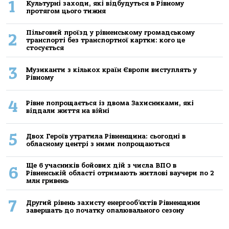
1
Культурні заходи, які відбудуться в Рівному
протягом цього тижня
Пільговий проїзд у рівненському громадському
2
транспорті без транспортної картки: кого це
стосується
3
Музиканти з кількох країн Європи виступлять у
Рівному
4
Рівне попрощається із двома Захисниками, які
віддали життя на війні
5
Двох Героїв утратила Рівненщина: сьогодні в
обласному центрі з ними попрощаються
Ще 6 учасників бойових дій з числа ВПО в
6
Рівненській області отримають житлові ваучери по 2
млн гривень
7
Другий рівень захисту енергооб’єктів Рівненщини
завершать до початку опалювального сезону