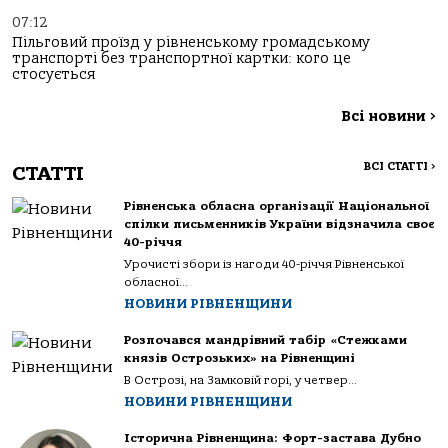
07:12
Пільговий проїзд у рівненському громадському
транспорті без транспортної картки: кого це
стосується
Всі новини
>
ВСІ СТАТТІ
>
СТАТТІ
Рівненська обласна організації Національної
спілки письменників України відзначила своє
40-річчя
Урочисті збори із нагоди 40-річчя Рівненської
обласної...
НОВИНИ РІВНЕНЩИНИ
Розпочався мандрівний табір «Стежками
князів Острозьких» на Рівненщині
В Острозі, на Замковій горі, у четвер...
НОВИНИ РІВНЕНЩИНИ
Історична Рівненщина: Форт-застава Дубно