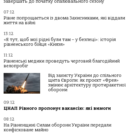
завершать до початку опалювального сезону
07:12
Рівне попрощається із двома Захисниками, які віддали
життя на війні
13:12
«Я тут, щоб мої рідні були там – у безпеці»: історія
рівненського бійця «Князя»
11:12
Рівненські медики проведуть черговий благодійний
велопробіг
Від захисту України до спільного
щита Європи: як проєкт «Фрея»
змінює архітектуру протиракетної
оборони
09:12
ЦНАП Рівного пропонує вакансію: які вимоги
08:12
На Рівненщині Силам оборони України передали
конфісковане майно