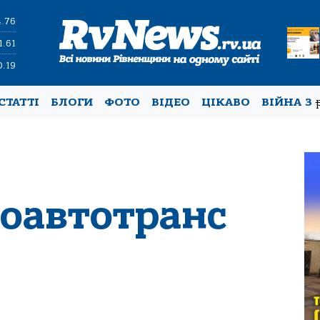
4.76
1.61
0.19
СТАТТІ
БЛОГИ
ФОТО
ВІДЕО
ЦІКАВО
ВІЙНА З
роавтотранс
я