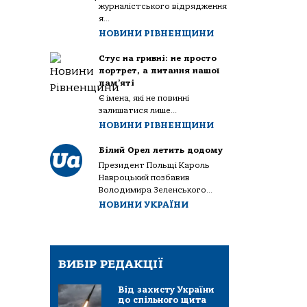
журналістського відрядження
я...
НОВИНИ РІВНЕНЩИНИ
Стус на гривні: не просто
портрет, а питання нашої
пам’яті
Є імена, які не повинні
залишатися лише...
НОВИНИ РІВНЕНЩИНИ
Білий Орел летить додому
Президент Польщі Кароль
Навроцький позбавив
Володимира Зеленського...
НОВИНИ УКРАЇНИ
ВИБІР РЕДАКЦІЇ
Від захисту України
до спільного щита