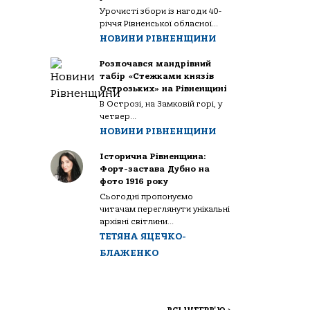
Урочисті збори із нагоди 40-
річчя Рівненської обласної...
НОВИНИ РІВНЕНЩИНИ
Розпочався мандрівний
табір «Стежками князів
Острозьких» на Рівненщині
В Острозі, на Замковій горі, у
четвер...
НОВИНИ РІВНЕНЩИНИ
Історична Рівненщина:
Форт-застава Дубно на
фото 1916 року
Сьогодні пропонуємо
читачам переглянути унікальні
архівні світлини...
ТЕТЯНА ЯЦЕЧКО-
БЛАЖЕНКО