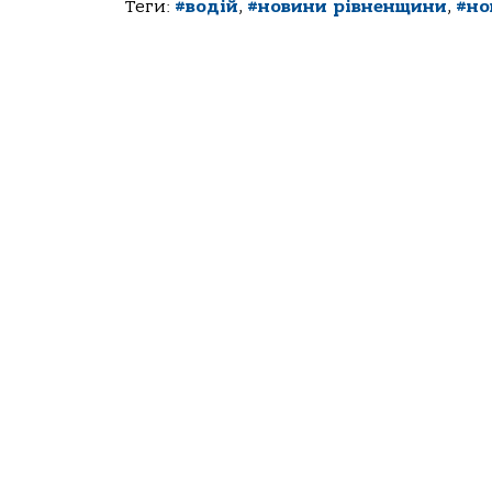
Теги:
#водій
,
#новини рівненщини
,
#но