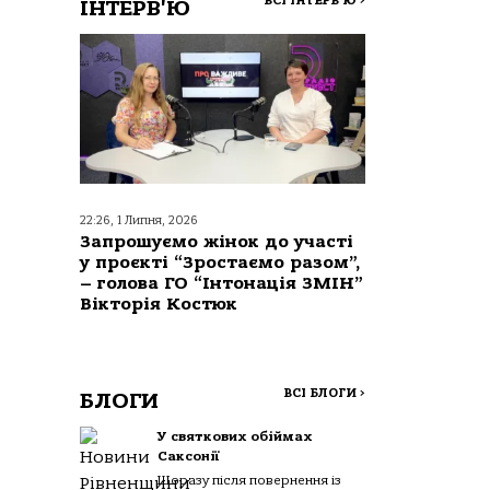
ВСІ ІНТЕРВ'Ю
>
ІНТЕРВ'Ю
22:26, 1 Липня, 2026
Запрошуємо жінок до участі
у проєкті “Зростаємо разом”,
– голова ГО “Інтонація ЗМІН”
Вікторія Костюк
ВСІ БЛОГИ
>
БЛОГИ
У святкових обіймах
Саксонії
Щоразу після повернення із