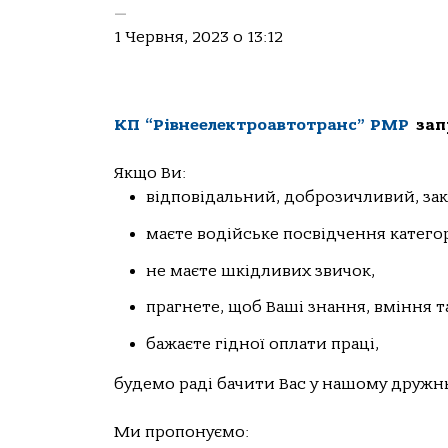
—
1 Червня, 2023 о 13:12
КП “Рівнеелектроавтотранс” РМР
запр
Якщо Ви:
відповідальний, доброзичливий, зак
маєте водійське посвідчення категор
не маєте шкідливих звичок,
прагнете, щоб Ваші знання, вміння 
бажаєте гідної оплати праці,
будемо раді бачити Вас у нашому дружн
Ми пропонуємо: