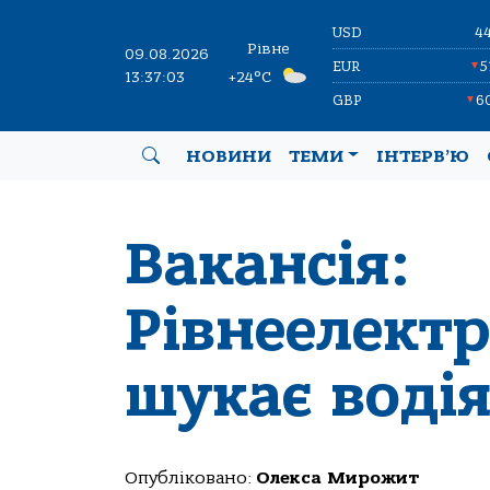
USD
4
Рівне
09.08.2026
EUR
5
▼
13:37:04
+24°C
GBP
6
▼
НОВИНИ
ТЕМИ
ІНТЕРВ’Ю
Вакансія:
Рівнеелект
шукає воді
Опубліковано:
Олекса Мирожит