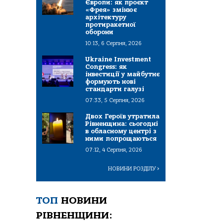
Європи: як проєкт
«Фрея» змінює
архітектуру
протиракетної
оборони
10:13, 6 Серпня, 2026
Ukraine Investment
Congress: як
інвестиції у майбутнє
формують нові
стандарти галузі
07:33, 5 Серпня, 2026
Двох Героїв утратила
Рівненщина: сьогодні
в обласному центрі з
ними попрощаються
07:12, 4 Серпня, 2026
НОВИНИ РОЗДІЛУ
>
ТОП
НОВИНИ
РІВНЕНЩИНИ: