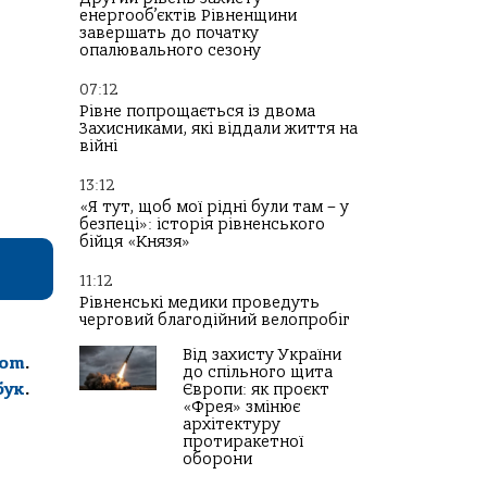
енергооб’єктів Рівненщини
завершать до початку
опалювального сезону
07:12
Рівне попрощається із двома
Захисниками, які віддали життя на
війні
13:12
«Я тут, щоб мої рідні були там – у
безпеці»: історія рівненського
бійця «Князя»
11:12
Рівненські медики проведуть
черговий благодійний велопробіг
Від захисту України
com
.
до спільного щита
бук
.
Європи: як проєкт
«Фрея» змінює
архітектуру
протиракетної
оборони