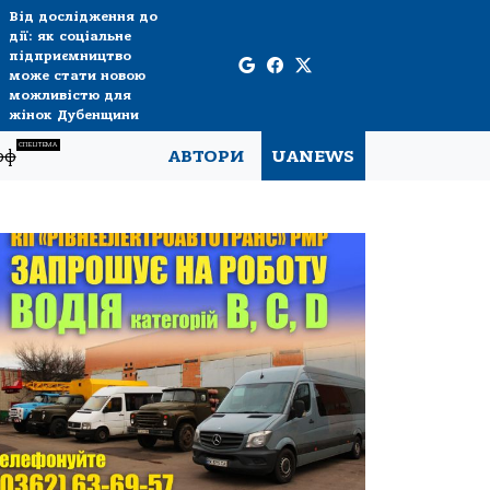
Від дослідження до
дії: як соціальне
підприємництво
може стати новою
можливістю для
жінок Дубенщини
СПЕЦТЕМА
рф
АВТОРИ
UANEWS