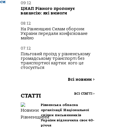
уси
09:12
ЦНАП Рівного пропонує
вакансію: які вимоги
08:12
На Рівненщині Силам оборони
України передали конфісковане
майно
07:12
Пільговий проїзд у рівненському
громадському транспорті без
транспортної картки: кого це
стосується
Всі новини
>
ВСІ СТАТТІ
>
СТАТТІ
Рівненська обласна
організації Національної
спілки письменників
України відзначила своє 40-
річчя