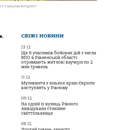
о з мережі Інтернет
СВІЖІ НОВИНИ
в.
13:12
Ще 6 учасників бойових дій з числа
ВПО в Рівненській області
отримають житлові ваучери по 2
млн гривень
11:12
Музиканти з кількох країн Європи
виступлять у Рівному
09:12
На одній із вулиць Рівного
ліквідували стихійне
сміттєзвалище
08:12
Другий рівень захисту