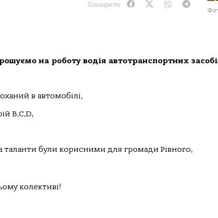
Поширити:
Фот
ошуємо на роботу водія автотранспортних засобі
оханий в автомобілі,
ій В,С,D,
та таланти були корисними для громади Рівного,
ьому колективі!