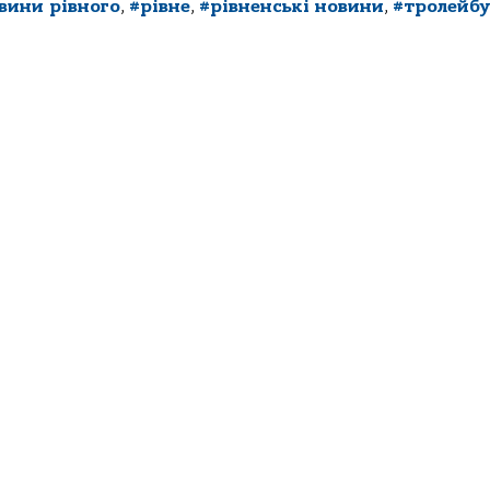
вини рівного
,
#рівне
,
#рівненські новини
,
#тролейб