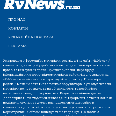
ПРО НАС
КОНТАКТИ
РЕДАКЦІЙНА ПОЛІТИКА
РЕКЛАМА
Усі права на інформаційні матеріали, розміщені на сайті «RvNews» /
rvnews.rv.ua, захищені українським законодавством про авторське
право та інші суміжні права. При використанні, передруку
інформаційних та фото-,відеоматеріалів сайту, гіперпосилання на
«RvNews» має міститися в першому абзаці тексту. Точка зору
редакції може не збігатися з точкою зору автора, а усі опубліковані
матеріали не претендують на об'єктивність та всебічність
висвітлення теми, про яку йдеться. Редакція не відповідає за
достовірність та тлумачення наведеної інформації, а також може не
поділяти погляди та думки, висловлені читачами сайту в
коментарях до статей, а сам ресурс виконує винятково роль носія.
Користуючись Сайтом, відвідувач підтверджує, що досяг 21-