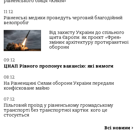
рівненського бійця «Князя»
11:12
Рівненські медики проведуть черговий благодійний
велопробіг
Від захисту України до спільного
щита Європи: як проєкт «Фрея»
змінює архітектуру протиракетної
оборони
09:12
ЦНАП Рівного пропонує вакансію: які вимоги
08:12
На Рівненщині Силам оборони України передали
конфісковане майно
07:12
Пільговий проїзд у рівненському громадському
транспорті без транспортної картки: кого це
стосується
Всі новини
>