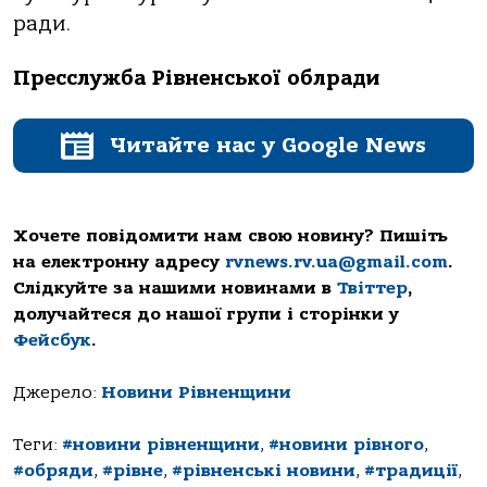
ради.
Пресслужба Рівненської облради
Читайте нас у Google News
Хочете повідомити нам свою новину? Пишіть
на електронну адресу
rvnews.rv.ua@gmail.com
.
Слідкуйте за нашими новинами в
Твіттер
,
долучайтеся до нашої групи і сторінки у
Фейсбук
.
Джерело:
Новини Рівненщини
Теги:
#новини рівненщини
,
#новини рівного
,
#обряди
,
#рівне
,
#рівненські новини
,
#традиції
,