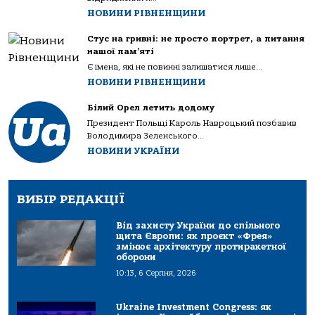
НОВИНИ РІВНЕНЩИНИ
Стус на гривні: не просто портрет, а питання
нашої пам’яті
Є імена, які не повинні залишатися лише...
НОВИНИ РІВНЕНЩИНИ
Білий Орел летить додому
Президент Польщі Кароль Навроцький позбавив
Володимира Зеленського...
НОВИНИ УКРАЇНИ
ВИБІР РЕДАКЦІЇ
Від захисту України до спільного
щита Європи: як проєкт «Фрея»
змінює архітектуру протиракетної
оборони
10:13, 6 Серпня, 2026
Ukraine Investment Congress: як