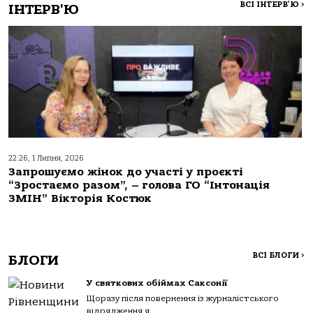
ВСІ ІНТЕРВ'Ю
>
ІНТЕРВ'Ю
22:26, 1 Липня, 2026
Запрошуємо жінок до участі у проєкті
“Зростаємо разом”, – голова ГО “Інтонація
ЗМІН” Вікторія Костюк
ВСІ БЛОГИ
>
БЛОГИ
У святкових обіймах Саксонії
Щоразу після повернення із журналістського
відрядження я...