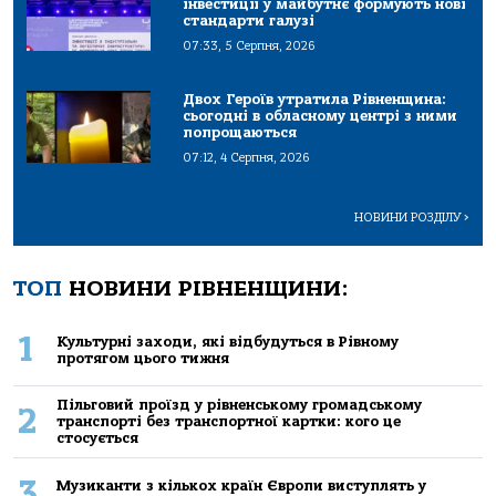
інвестиції у майбутнє формують нові
стандарти галузі
07:33, 5 Серпня, 2026
Двох Героїв утратила Рівненщина:
сьогодні в обласному центрі з ними
попрощаються
07:12, 4 Серпня, 2026
НОВИНИ РОЗДІЛУ
>
ТОП
НОВИНИ РІВНЕНЩИНИ:
1
Культурні заходи, які відбудуться в Рівному
протягом цього тижня
Пільговий проїзд у рівненському громадському
2
транспорті без транспортної картки: кого це
стосується
3
Музиканти з кількох країн Європи виступлять у