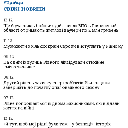
#Трійця
СВІЖІ НОВИНИ
13:12
Ще 6 учасників бойових дій з числа ВПО в Рівненській
області отримають житлові ваучери по 2 млн гривень
11:12
Музиканти з кількох країн Європи виступлять у Рівному
09:12
На одній із вулиць Рівного ліквідували стихійне
сміттєзвалище
08:12
Другий рівень захисту енергооб’єктів Рівненщини
завершать до початку опалювального сезону
07:12
Рівне попрощається із двома Захисниками, які віддали
життя на війні
13:12
«Я тут, щоб мої рідні були там – у безпеці»: історія