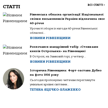
ВСІ СТАТТІ
>
СТАТТІ
Рівненська обласна організації Національної
спілки письменників України відзначила своє
40-річчя
Урочисті збори із нагоди 40-річчя Рівненської
обласної...
НОВИНИ РІВНЕНЩИНИ
Розпочався мандрівний табір «Стежками
князів Острозьких» на Рівненщині
В Острозі, на Замковій горі, у четвер...
НОВИНИ РІВНЕНЩИНИ
Історична Рівненщина: Форт-застава Дубно
на фото 1916 року
Сьогодні пропонуємо читачам переглянути
унікальні архівні світлини...
ТЕТЯНА ЯЦЕЧКО-БЛАЖЕНКО