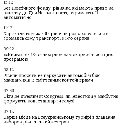
13:12
Без Пенсійного фонду: рівняни, які мають право на
виплату до Дня Незалежності, отримають її
автоматично
11:12
Картка чи готівка? Як рівняни розраховуються в
громадському транспорті з 1-го серпня
09:12
«єКнига»: як 18-річним рівнянам скористатися цією
програмою
08:12
Рівнян просять не паркувати автомобілі біля
майданчиків із сміттєвими контейнерами
07:33
Ukraine Investment Congress: як інвестиції у майбутнє
формують нові стандарти галузі
07:12
Перше місце на Всеукраїнському турнірі з плавання
виборов рівненський ветеран