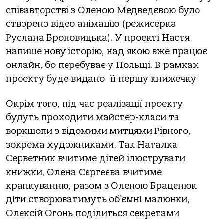
співавторстві з Оленою Медведєвою було
створено відео анімацію (режисерка
Руслана Броновицька). У проекті Настя
напише нову історію, над якою вже працює
онлайн, бо перебуває у Польщі. В рамках
проекту буде видано її першу книжечку.
Окрім того, під час реалізації проекту
будуть проходити майстер-класи та
воркшопи з відомими митцями Рівного,
зокрема художниками. Так Наталка
Серветник вчитиме дітей ілюструвати
книжки, Олена Сєргеєва вчитиме
крапкуванню, разом з Оленою Браценюк
діти створюватимуть об’ємні малюнки,
Олексій Огонь поділиться секретами