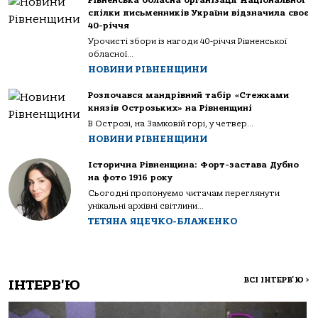
спілки письменників України відзначила своє
40-річчя
Урочисті збори із нагоди 40-річчя Рівненської
обласної...
НОВИНИ РІВНЕНЩИНИ
Розпочався мандрівний табір «Стежками
князів Острозьких» на Рівненщині
В Острозі, на Замковій горі, у четвер...
НОВИНИ РІВНЕНЩИНИ
Історична Рівненщина: Форт-застава Дубно
на фото 1916 року
Сьогодні пропонуємо читачам переглянути
унікальні архівні світлини...
ТЕТЯНА ЯЦЕЧКО-БЛАЖЕНКО
ВСІ ІНТЕРВ'Ю
>
ІНТЕРВ'Ю