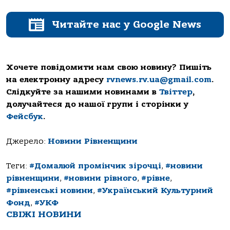
Читайте нас у Google News
Хочете повідомити нам свою новину? Пишіть
на електронну адресу
rvnews.rv.ua@gmail.com
.
Слідкуйте за нашими новинами в
Твіттер
,
долучайтеся до нашої групи і сторінки у
Фейсбук
.
Джерело:
Новини Рівненщини
Теги:
#Домалюй промінчик зірочці
,
#новини
рівненщини
,
#новини рівного
,
#рівне
,
#рівненські новини
,
#Український Культурний
Фонд
,
#УКФ
СВІЖІ НОВИНИ