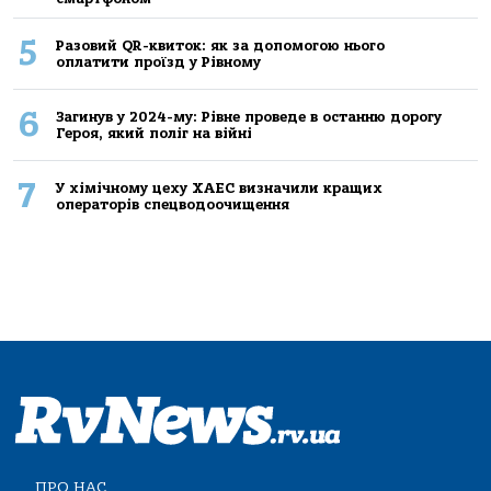
5
Разовий QR-квиток: як за допомогою нього
оплатити проїзд у Рівному
6
Загинув у 2024-му: Рівне проведе в останню дорогу
Героя, який поліг на війні
7
У хімічному цеху ХАЕС визначили кращих
операторів спецводоочищення
ПРО НАС