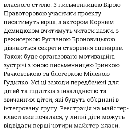
власного стилю. З письменницею Вірою
Правоторовою учасники проекту
писатимуть вірші, з актором Корнієм
Демидюком вчитимуть читати казки, з
режисеркою Русланою Броновицькою
дізнаються секрети створення сценаріїв.
Також буде організовано мотиваційні
зустрічі з юною письменницею Іринкою
Рачковською та блогеркою Міленою
Гудилко. Усі ці заходи передбачені для
дітей та підлітків з інвалідністю та
звичайних дітей, які будуть об’єднані в
інтегровану групу. Реєстрація на майстер-
класи вже почалася, у липні діти можуть
відвідати перші чотири майстер-класи.