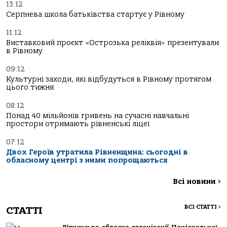
13:12
Серпнева школа батьківства стартує у Рівному
11:12
Виставковий проєкт «Острозька реліквія» презентували
в Рівному
09:12
Культурні заходи, які відбудуться в Рівному протягом
цього тижня
08:12
Понад 40 мільйонів гривень на сучасні навчальні
простори отримають рівненські ліцеї
07:12
Двох Героїв утратила Рівненщина: сьогодні в
обласному центрі з ними попрощаються
Всі новини
>
ВСІ СТАТТІ
>
СТАТТІ
Рівненська обласна організації Національної