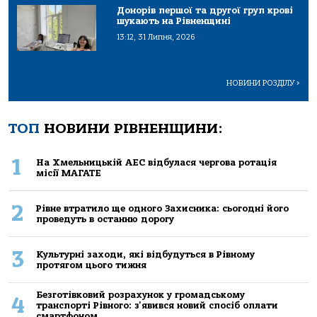
Донорів першої та другої груп крові
шукають на Рівненщині
13:12, 31 Липня, 2026
НОВИНИ РОЗДІЛУ
>
ТОП
НОВИНИ РІВНЕНЩИНИ:
1
На Хмельницькій АЕС відбулася чергова ротація
місії МАГАТЕ
2
Рівне втратило ще одного Захисника: сьогодні його
проведуть в останню дорогу
3
Культурні заходи, які відбудуться в Рівному
протягом цього тижня
Безготівковий розрахунок у громадському
4
транспорті Рівного: з'явився новий спосіб оплати
смартфоном