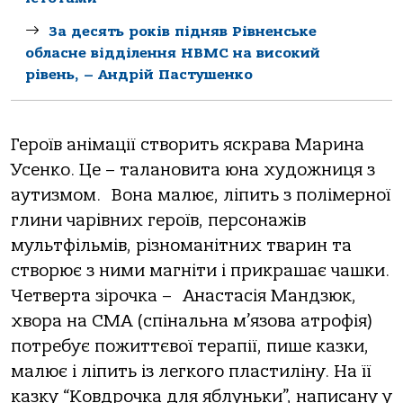
За десять років підняв Рівненське
обласне відділення НВМС на високий
рівень, – Андрій Пастушенко
Героїв анімації створить яскрава Марина
Усенко. Це – талановита юна художниця з
аутизмом. Вона малює, ліпить з полімерної
глини чарівних героїв, персонажів
мультфільмів, різноманітних тварин та
створює з ними магніти і прикрашає чашки.
Четверта зірочка – Анастасія Мандзюк,
хвора на СМА (спінальна м’язова атрофія)
потребує пожиттєвої терапії, пише казки,
малює і ліпить із легкого пластиліну. На її
казку “Ковдрочка для яблуньки”, написану у