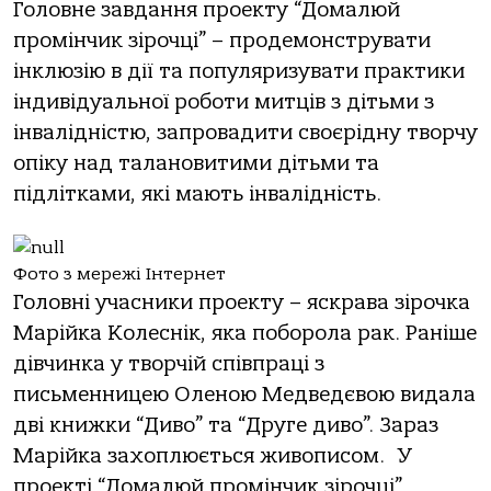
Головне завдання проекту “Домалюй
промінчик зірочці” – продемонструвати
інклюзію в дії та популяризувати практики
індивідуальної роботи митців з дітьми з
інвалідністю, запровадити своєрідну творчу
опіку над талановитими дітьми та
підлітками, які мають інвалідність.
Фото з мережі Інтернет
Головні учасники проекту – яскрава зірочка
Марійка Колеснік, яка поборола рак. Раніше
дівчинка у творчій співпраці з
письменницею Оленою Медведєвою видала
дві книжки “Диво” та “Друге диво”. Зараз
Марійка захоплюється живописом. У
проекті “Домалюй промінчик зірочці”