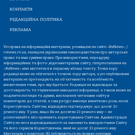
КОНТАКТИ
РЕДАКЦІЙНА ПОЛІТИКА
РЕКЛАМА
Усі права на інформаційні матеріали, розміщені на сайті «RvNews» /
rvnews.rv.ua, захищені українським законодавством про авторське
право та інші суміжні права. При використанні, передруку
інформаційних та фото-,відеоматеріалів сайту, гіперпосилання на
«RvNews» має міститися в першому абзаці тексту. Точка зору
редакції може не збігатися з точкою зору автора, а усі опубліковані
матеріали не претендують на об'єктивність та всебічність
висвітлення теми, про яку йдеться. Редакція не відповідає за
достовірність та тлумачення наведеної інформації, а також може не
поділяти погляди та думки, висловлені читачами сайту в
коментарях до статей, а сам ресурс виконує винятково роль носія.
Користуючись Сайтом, відвідувач підтверджує, що досяг 21-
річного віку. У разі, якщо Ви не досягли 21-річного віку — не
розпочинайте або припиніть користування Сайтом. Адміністрація
Сайту не несе відповідальності за законність використання Сайту
та його сервісів Користувачем, який не досяг 21-річного віку.
Матеріали з поміткою (R) публікуються на правах реклами.