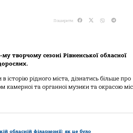
Поширити:
-му творчому сезоні Рівненської обласної
дорослих.
в історію рідного міста, дізнатись більше про
лом камерної та органної музики та окрасою міс
кій обласній філармонії: як це було