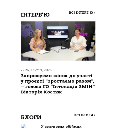
ВСІ ІНТЕРВ'Ю
>
ІНТЕРВ'Ю
22:26, 1 Липня, 2026
Запрошуємо жінок до участі
у проєкті “Зростаємо разом”,
– голова ГО “Інтонація ЗМІН”
Вікторія Костюк
ВСІ БЛОГИ
>
БЛОГИ
У святкових обіймах