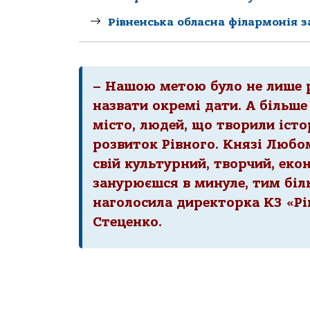
Рівненська обласна філармонія за
– Нашою метою було не лише 
назвати окремі дати. А більше
місто, людей, що творили істо
розвиток Рівного. Князі Любо
свій культурний, творчий, еко
занурюєшся в минуле, тим біл
наголосила директорка КЗ «Рі
Стеценко.