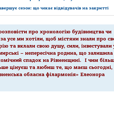
вершує сезон: що чекає відвідувачів на закритті
розповісти про хронологію будівництва чи
 за усе ми хотіли, щоб містяни знали про св
рію та вклали свою душу, сили, інвестували 
мирські – непересічна родина, що залишила
номічний спадок на Рівненщині. І чим біль
ьше цінуєш та любиш те, що маєш сьогодні,
вненська обласна філармонія» Елеонора