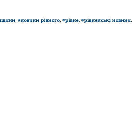
енщини
,
#новини рівного
,
#рівне
,
#рівненські новини
,