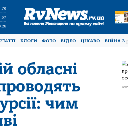
4.76
1.67
0.28
СТАТТІ
БЛОГИ
ФОТО
ВІДЕО
ЦІКАВО
ВІЙНА З
ій обласні
 проводять
Фот
урсії: чим
ві