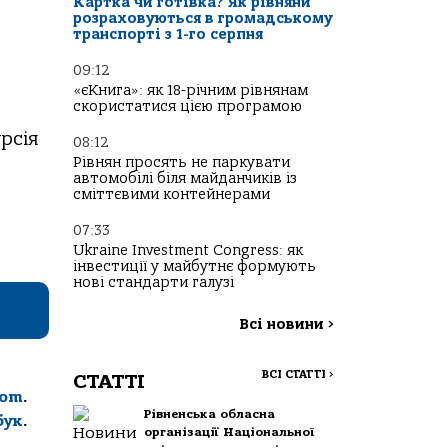
Картка чи готівка? Як рівняни
розраховуються в громадському
транспорті з 1-го серпня
09:12
«єКнига»: як 18-річним рівнянам
скористатися цією програмою
рсія
08:12
Рівнян просять не паркувати
автомобілі біля майданчиків із
сміттєвими контейнерами
07:33
Ukraine Investment Congress: як
інвестиції у майбутнє формують
нові стандарти галузі
Всі новини
>
ВСІ СТАТТІ
>
СТАТТІ
com
.
Рівненська обласна
бук
.
організації Національної