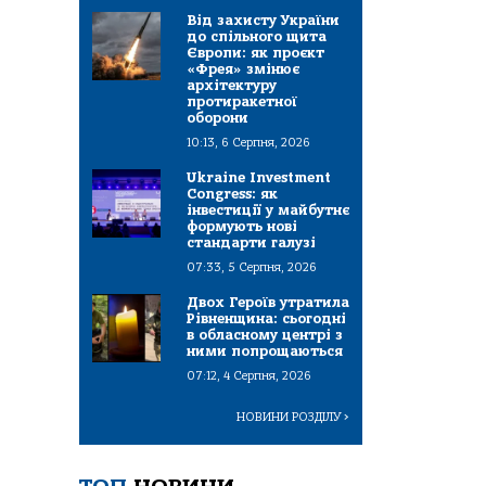
Від захисту України
до спільного щита
Європи: як проєкт
«Фрея» змінює
архітектуру
протиракетної
оборони
10:13, 6 Серпня, 2026
Ukraine Investment
Congress: як
інвестиції у майбутнє
формують нові
стандарти галузі
07:33, 5 Серпня, 2026
Двох Героїв утратила
Рівненщина: сьогодні
в обласному центрі з
ними попрощаються
07:12, 4 Серпня, 2026
НОВИНИ РОЗДІЛУ
>