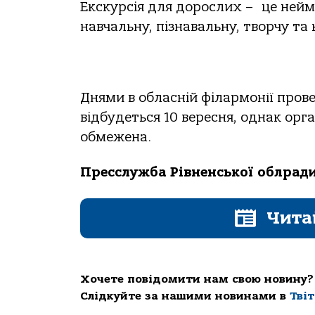
Екскурсія для дорослих – це неймо
навчальну, пізнавальну, творчу та
Днями в обласній філармонії пров
відбудеться 10 вересня, однак орг
обмежена.
Пресслужба Рівненської облрад
Чита
Хочете повідомити нам свою новину?
Слідкуйте за нашими новинами в
Тві