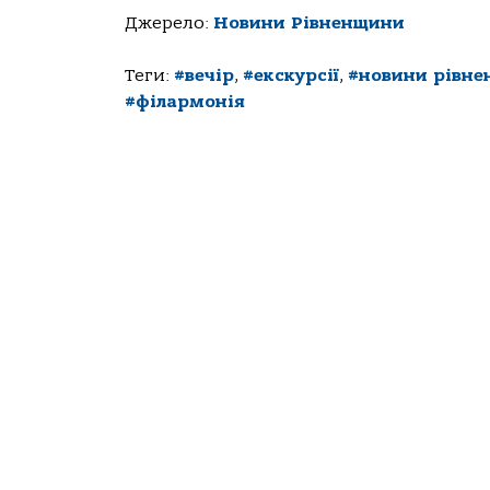
Джерело:
Новини Рівненщини
Теги:
#вечір
,
#екскурсії
,
#новини рівн
#філармонія