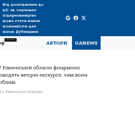
Від дослідження до
дії: як соціальне
підприємництво
може стати новою
можливістю для
жінок Дубенщини
СПЕЦТЕМА
рф
АВТОРИ
UANEWS
о: Рівненська облрада