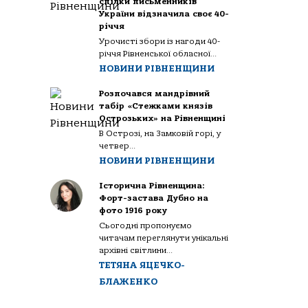
спілки письменників
України відзначила своє 40-
річчя
Урочисті збори із нагоди 40-
річчя Рівненської обласної...
НОВИНИ РІВНЕНЩИНИ
Розпочався мандрівний
табір «Стежками князів
Острозьких» на Рівненщині
В Острозі, на Замковій горі, у
четвер...
НОВИНИ РІВНЕНЩИНИ
Історична Рівненщина:
Форт-застава Дубно на
фото 1916 року
Сьогодні пропонуємо
читачам переглянути унікальні
архівні світлини...
ТЕТЯНА ЯЦЕЧКО-
БЛАЖЕНКО