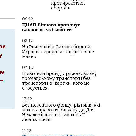
протиракетної
оборони
09:12
ЦНАП Рівного пропонує
вакансію: які вимоги
08:12
оє
На Рівненщині Силам оборони
України передали конфісковане
у
майно
07:12
ше
Пільговий проїзд у рівненському
громадському транспорті без
 –
транспортної картки: кого це
стосується
13:12
Без Пенсійного фонду: рівняни, які
мають право на виплату до Дня
Незалежності, отримають її
автоматично
11:12