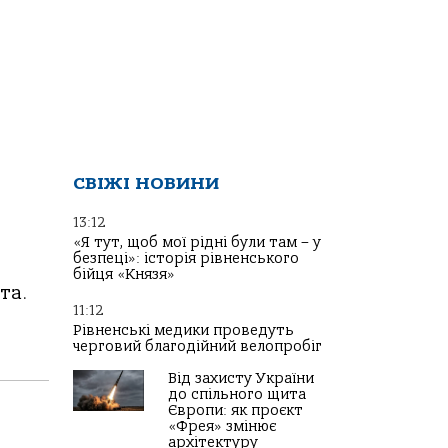
СВІЖІ НОВИНИ
13:12
«Я тут, щоб мої рідні були там – у
безпеці»: історія рівненського
бійця «Князя»
та.
11:12
Рівненські медики проведуть
черговий благодійний велопробіг
Від захисту України
до спільного щита
Європи: як проєкт
«Фрея» змінює
архітектуру