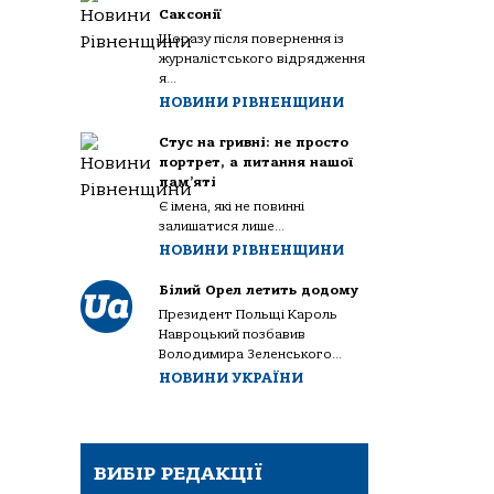
Саксонії
Щоразу після повернення із
журналістського відрядження
я...
НОВИНИ РІВНЕНЩИНИ
Стус на гривні: не просто
портрет, а питання нашої
пам’яті
Є імена, які не повинні
залишатися лише...
НОВИНИ РІВНЕНЩИНИ
Білий Орел летить додому
Президент Польщі Кароль
Навроцький позбавив
Володимира Зеленського...
НОВИНИ УКРАЇНИ
ВИБІР РЕДАКЦІЇ