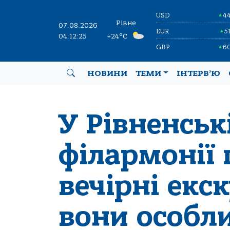
USD
4
▲
Рівне
07.08.2026
EUR
5
▲
04:12:26
+24°C
GBP
6
▲
НОВИНИ
ТЕМИ
ІНТЕРВ’Ю
У Рівненськ
філармонії
вечірні екск
вони особли