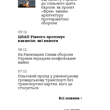
до спільного щита
Європи: як проєкт
«Фрея» змінює
архітектуру
протиракетної
оборони
09:12
ЦНАП Рівного пропонує
вакансію: які вимоги
08:12
На Рівненщині Силам оборони
України передали конфісковане
майно
07:12
Пільговий проїзд у рівненському
громадському транспорті без
транспортної картки: кого це
стосується
Всі новини
>