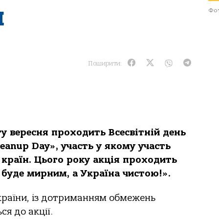
я
Фот
Поширити:
у вересня проходить Всесвітній день
eanup Day», участь у якому участь
країн. Цього року акція проходить
 буде мирним, а Україна чистою!».
України, із дотриманням обмежень
ся до акції.