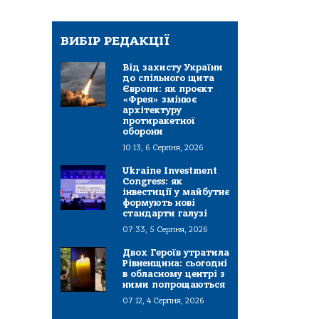
ВИБІР РЕДАКЦІЇ
Від захисту України
до спільного щита
Європи: як проєкт
«Фрея» змінює
архітектуру
протиракетної
оборони
10:13, 6 Серпня, 2026
Ukraine Investment
Congress: як
інвестиції у майбутнє
формують нові
стандарти галузі
07:33, 5 Серпня, 2026
Двох Героїв утратила
Рівненщина: сьогодні
в обласному центрі з
ними попрощаються
07:12, 4 Серпня, 2026