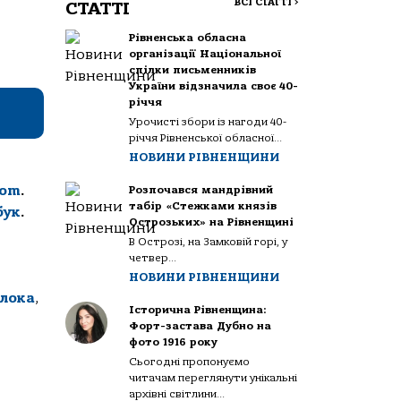
ВСІ СТАТТІ
>
СТАТТІ
Рівненська обласна
організації Національної
спілки письменників
України відзначила своє 40-
річчя
Урочисті збори із нагоди 40-
річчя Рівненської обласної...
НОВИНИ РІВНЕНЩИНИ
com
.
Розпочався мандрівний
табір «Стежками князів
бук
.
Острозьких» на Рівненщині
В Острозі, на Замковій горі, у
четвер...
НОВИНИ РІВНЕНЩИНИ
лока
,
Історична Рівненщина:
Форт-застава Дубно на
фото 1916 року
Сьогодні пропонуємо
читачам переглянути унікальні
архівні світлини...