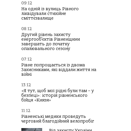
09:12
На одній із вулиць Рівного
ліквідували стихійне
сміттєзвалище
08:12
Другий рівень захисту
енергооб’єктів Рівненщини
завершать до початку
опалювального сезону
07:12
Рівне попрощається із двома
Захисниками, які віддали життя на
війні
13:12
«Я тут, щоб мої рідні були там – у
безпеці»: історія рівненського
бійця «Князя»
11:12
Рівненські медики проведуть
черговий благодійний велопробіг
Від захисту України