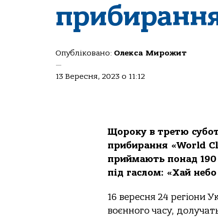
прибиранн
Опубліковано:
Олекса Мирожит
—
13 Вересня, 2023 о 11:12
Щороку в третю субот
прибирання «World Cl
приймають понад 190 
під гаслом: «Хай небо
16 вересня 24 регіони 
воєнного часу, долучать