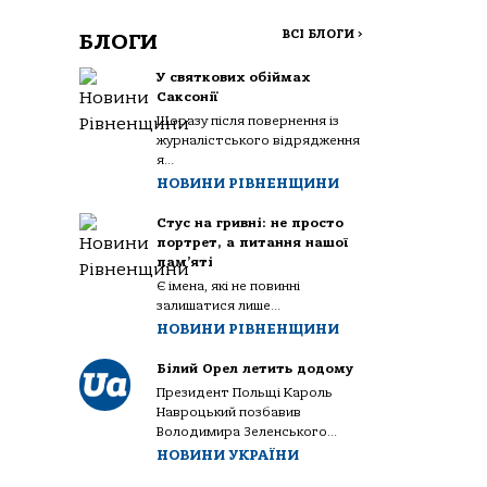
ВСІ БЛОГИ
>
БЛОГИ
У святкових обіймах
Саксонії
Щоразу після повернення із
журналістського відрядження
я...
НОВИНИ РІВНЕНЩИНИ
Стус на гривні: не просто
портрет, а питання нашої
пам’яті
Є імена, які не повинні
залишатися лише...
НОВИНИ РІВНЕНЩИНИ
Білий Орел летить додому
Президент Польщі Кароль
Навроцький позбавив
Володимира Зеленського...
НОВИНИ УКРАЇНИ