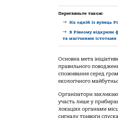
Перегляньте також:
На одній із вулиць Р
В Рівному відкрили 
та магічними істотами
Основна мета ініціатив
правильного поводженн
споживання серед гром
екологічного майбутньо
Організатори закликают
участь лише у прибира
локаціях органами місц
сигналу тривоги спуска