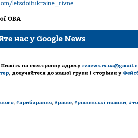
com/letsdoitukraine_rivne
ої ОВА
йте нас у Google News
 Пишіть на електронну адресу
rvnews.rv.ua@gmail.
ттер
, долучайтеся до нашої групи і сторінки у
Фейс
вного
,
#прибирання
,
#рівне
,
#рівненські новини
,
#то