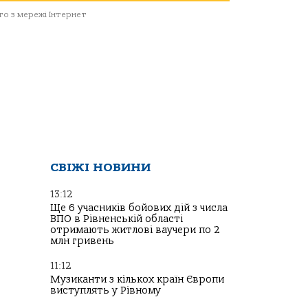
о з мережі Інтернет
СВІЖІ НОВИНИ
13:12
Ще 6 учасників бойових дій з числа
ВПО в Рівненській області
отримають житлові ваучери по 2
млн гривень
11:12
Музиканти з кількох країн Європи
виступлять у Рівному