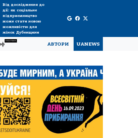
Від дослідження до
дії: як соціальне
підприємництво
може стати новою
можливістю для
жінок Дубенщини
СПЕЦТЕМА
рф
АВТОРИ
UANEWS