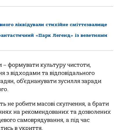
івного ліквідували стихійне сміттєзвалище
фантастичний «Парк Легенд» із велетнями
и – формувати культуру чистоти,
я з відходами та відповідального
адян, об’єднанувати зусилля заради
го.
ь не робити масові скупчення, а брати
ннях на рекомендованих та дозволених
евого самоврядування, а під час
тись в укриття.