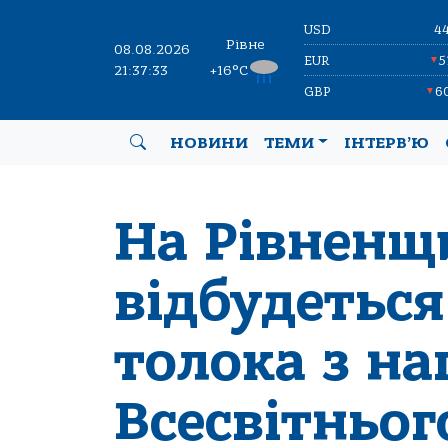
USD
4
Рівне
08.08.2026
EUR
5
▼
21:37:33
+16°C
GBP
6
▼
НОВИНИ
ТЕМИ
ІНТЕРВ’Ю
На Рівненщ
відбудеться
толока з на
Всесвітньог