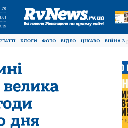
4.76
1.61
0.19
СТАТТІ
БЛОГИ
ФОТО
ВІДЕО
ЦІКАВО
ВІЙНА З
ині
 велика
годи
о дня