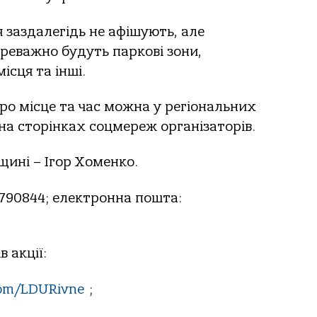
 заздалегідь не афішують, але
реважно будуть паркові зони,
ісця та інші.
ро місце та час можна у регіональних
 на сторінках соцмереж організаторів.
щині – Ігор Хоменко.
790844; електронна пошта:
в акції:
com/LDURivne
;