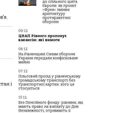
до спільного щита
Європи: як проєкт
«Фрея» змінює
архітектуру
’я.
протиракетної
оборони
09:12
ЦНАП Рівного пропонує
вакансію: які вимоги
08:12
На Рівненщині Силам оборони
України передали конфісковане
майно
07:12
Пільговий проїзд у рівненському
громадському транспорті без
тан і
транспортної картки: кого це
стосується
13:12
Без Пенсійного фонду: рівняни, які
мають право на виплату до Дня
Незалежності, отримають її