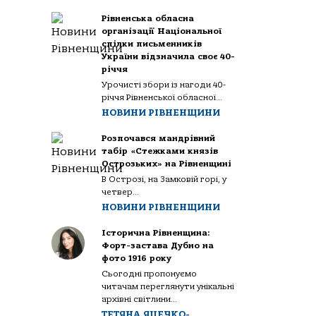
Рівненська обласна
організації Національної
спілки письменників
України відзначила своє 40-
річчя
Урочисті збори із нагоди 40-
річчя Рівненської обласної...
НОВИНИ РІВНЕНЩИНИ
Розпочався мандрівний
табір «Стежками князів
Острозьких» на Рівненщині
В Острозі, на Замковій горі, у
четвер...
НОВИНИ РІВНЕНЩИНИ
Історична Рівненщина:
Форт-застава Дубно на
фото 1916 року
Сьогодні пропонуємо
читачам переглянути унікальні
архівні світлини...
ТЕТЯНА ЯЦЕЧКО-