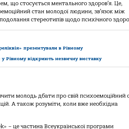
ем, що стосується ментального здоров’я. Це,
оемоційний стан молодої людини, зв’язок між
 подолання стереотипів щодо психічного здоров
еліквія» презентували в Рівному
 у Рівному відкриють незвичну виставку
авчити молодь дбати про свій психоемоційний с
цій. А також розуміти, коли вже необхідна
k» – це частина Всеукраїнської програми