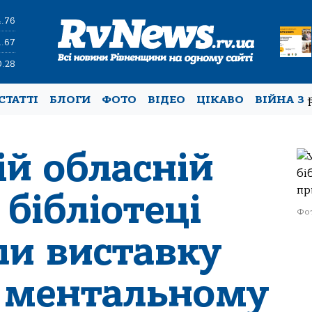
4.76
1.67
0.28
СТАТТІ
БЛОГИ
ФОТО
ВІДЕО
ЦІКАВО
ВІЙНА З
ій обласній
бібліотеці
Фот
ли виставку
 ментальному