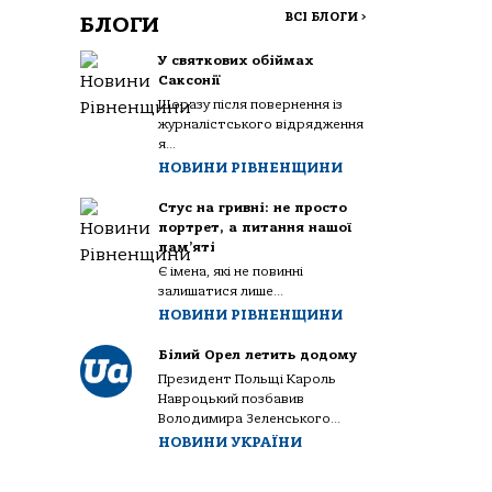
ВСІ БЛОГИ
>
БЛОГИ
У святкових обіймах
Саксонії
Щоразу після повернення із
журналістського відрядження
я...
НОВИНИ РІВНЕНЩИНИ
Стус на гривні: не просто
портрет, а питання нашої
пам’яті
Є імена, які не повинні
залишатися лише...
НОВИНИ РІВНЕНЩИНИ
Білий Орел летить додому
Президент Польщі Кароль
Навроцький позбавив
Володимира Зеленського...
НОВИНИ УКРАЇНИ