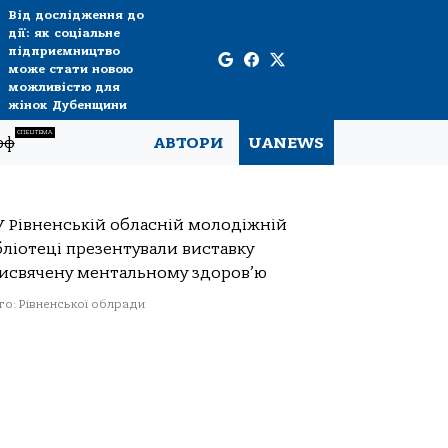
Від дослідження до
дії: як соціальне
підприємництво
може стати новою
можливістю для
жінок Дубенщини
СПЕЦТЕМА
рф
АВТОРИ
UANEWS
о: Рівненської облради