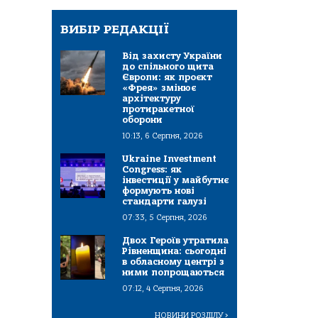
ВИБІР РЕДАКЦІЇ
Від захисту України
до спільного щита
Європи: як проєкт
«Фрея» змінює
архітектуру
протиракетної
оборони
10:13, 6 Серпня, 2026
Ukraine Investment
Congress: як
інвестиції у майбутнє
формують нові
стандарти галузі
07:33, 5 Серпня, 2026
Двох Героїв утратила
Рівненщина: сьогодні
в обласному центрі з
ними попрощаються
07:12, 4 Серпня, 2026
НОВИНИ РОЗДІЛУ
>