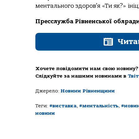
ментального здоров’я «Ти як?» іні
Пресслужба Рівненської облрад
Чита
Хочете повідомити нам свою новину?
Слідкуйте за нашими новинами в
Тві
Джерело:
Новини Рівненщини
Теги:
#виставка
,
#ментальність
,
#нови
новини