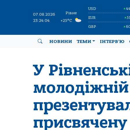
USD
4
▲
Рівне
07.08.2026
EUR
5
▲
23:24:05
+25°C
GBP
6
▲
НОВИНИ
ТЕМИ
ІНТЕРВ’Ю
У Рівненськ
молодіжній 
презентува
присвячену