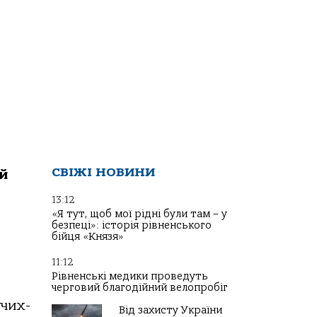
СВІЖІ НОВИНИ
ій
13:12
«Я тут, щоб мої рідні були там – у
безпеці»: історія рівненського
бійця «Князя»
11:12
Рівненські медики проведуть
черговий благодійний велопробіг
учих-
Від захисту України