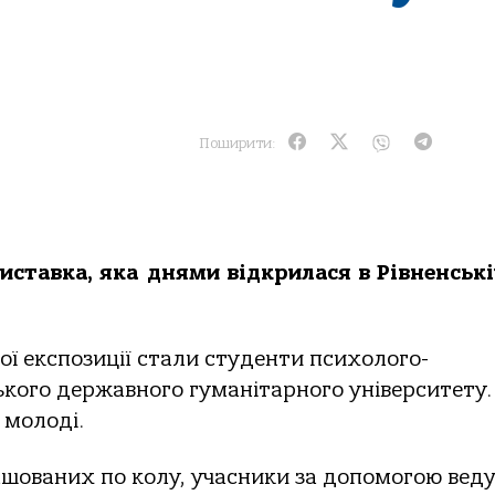
Поширити:
виставка, яка днями відкрилася в Рівненськ
ї експозиції стали студенти психолого-
кого державного гуманітарного університету.
 молоді.
ашованих по колу, учасники за допомогою вед