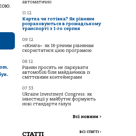
автоматично
кою.
11:12
Картка чи готівка? Як рівняни
розраховуються в громадському
транспорті з 1-го серпня
09:12
«єКнига»: як 18-річним рівнянам
скористатися цією програмою
08:12
com
.
Рівнян просять не паркувати
автомобілі біля майданчиків із
бук
.
сміттєвими контейнерами
07:33
Ukraine Investment Congress: як
інвестиції у майбутнє формують
нові стандарти галузі
Всі новини
>
ВСІ СТАТТІ
>
СТАТТІ