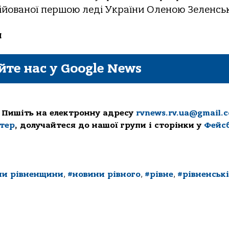
ційованої першою леді України Оленою Зеленсь
и
йте нас у Google News
 Пишіть на електронну адресу
rvnews.rv.ua@gmail.
ттер
, долучайтеся до нашої групи і сторінки у
Фейс
ни рівненщини
,
#новини рівного
,
#рівне
,
#рівненські