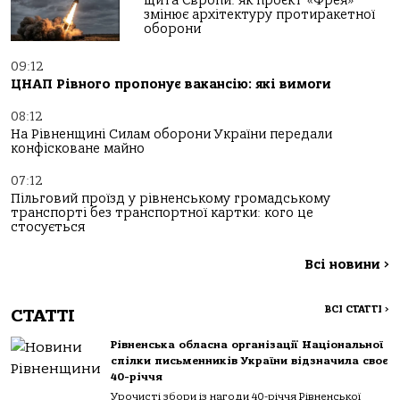
щита Європи: як проєкт «Фрея»
змінює архітектуру протиракетної
оборони
09:12
ЦНАП Рівного пропонує вакансію: які вимоги
08:12
На Рівненщині Силам оборони України передали
конфісковане майно
07:12
Пільговий проїзд у рівненському громадському
транспорті без транспортної картки: кого це
стосується
Всі новини
>
ВСІ СТАТТІ
>
СТАТТІ
Рівненська обласна організації Національної
спілки письменників України відзначила своє
40-річчя
Урочисті збори із нагоди 40-річчя Рівненської