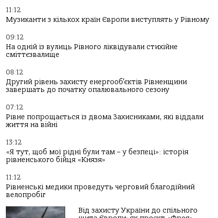
11:12
Музиканти з кількох країн Європи виступлять у Рівному
09:12
На одній із вулиць Рівного ліквідували стихійне
сміттєзвалище
08:12
Другий рівень захисту енергооб’єктів Рівненщини
завершать до початку опалювального сезону
07:12
Рівне попрощається із двома Захисниками, які віддали
життя на війні
13:12
«Я тут, щоб мої рідні були там – у безпеці»: історія
рівненського бійця «Князя»
11:12
Рівненські медики проведуть черговий благодійний
велопробіг
Від захисту України до спільного