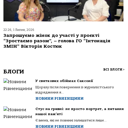
22:26, 1 Липня, 2026
Запрошуємо жінок до участі у проєкті
“Зростаємо разом”, – голова ГО “Інтонація
ЗМІН” Вікторія Костюк
ВСІ БЛОГИ
>
БЛОГИ
У святкових обіймах Саксонії
Щоразу після повернення із журналістського
відрядження я...
НОВИНИ РІВНЕНЩИНИ
Стус на гривні: не просто портрет, а питання
нашої пам’яті
Є імена, які не повинні залишатися лише...
НОВИНИ РІВНЕНЩИНИ