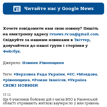
Читайте нас у Google News
Хочете повідомити нам свою новину? Пишіть
на електронну адресу
rvnews.rv.ua@gmail.com
.
Слідкуйте за нашими новинами в
Твіттер
,
долучайтеся до нашої групи і сторінки у
Фейсбук
.
Джерело:
Новини Рівненщини
Теги:
#Верховна Рада України
,
#ЄС
,
#Молдова
,
#рівненщина
,
#Роман Іванісов
,
#Україна
СВІЖІ НОВИНИ
13:12
Ще 6 учасників бойових дій з числа ВПО в Рівненській
області отримають житлові ваучери по 2 млн гривень