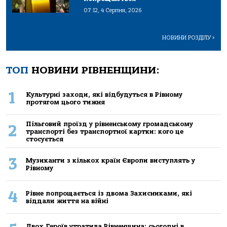
07:12, 4 Серпня, 2026
НОВИНИ РОЗДІЛУ
>
ТОП
НОВИНИ РІВНЕНЩИНИ:
1
Культурні заходи, які відбудуться в Рівному
протягом цього тижня
Пільговий проїзд у рівненському громадському
2
транспорті без транспортної картки: кого це
стосується
3
Музиканти з кількох країн Європи виступлять у
Рівному
4
Рівне попрощається із двома Захисниками, які
віддали життя на війні
Двох Героїв утратила Рівненщина: сьогодні в