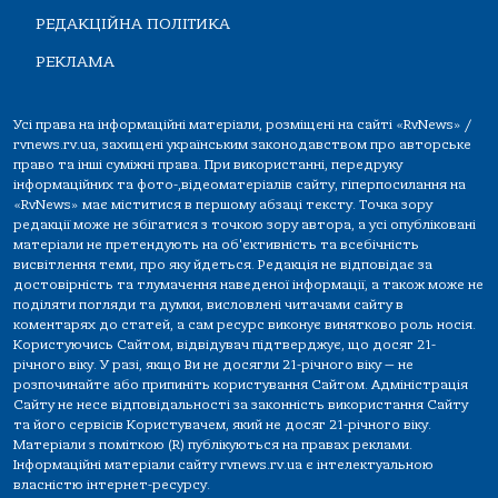
РЕДАКЦІЙНА ПОЛІТИКА
РЕКЛАМА
Усі права на інформаційні матеріали, розміщені на сайті «RvNews» /
rvnews.rv.ua, захищені українським законодавством про авторське
право та інші суміжні права. При використанні, передруку
інформаційних та фото-,відеоматеріалів сайту, гіперпосилання на
«RvNews» має міститися в першому абзаці тексту. Точка зору
редакції може не збігатися з точкою зору автора, а усі опубліковані
матеріали не претендують на об'єктивність та всебічність
висвітлення теми, про яку йдеться. Редакція не відповідає за
достовірність та тлумачення наведеної інформації, а також може не
поділяти погляди та думки, висловлені читачами сайту в
коментарях до статей, а сам ресурс виконує винятково роль носія.
Користуючись Сайтом, відвідувач підтверджує, що досяг 21-
річного віку. У разі, якщо Ви не досягли 21-річного віку — не
розпочинайте або припиніть користування Сайтом. Адміністрація
Сайту не несе відповідальності за законність використання Сайту
та його сервісів Користувачем, який не досяг 21-річного віку.
Матеріали з поміткою (R) публікуються на правах реклами.
Інформаційні матеріали сайту rvnews.rv.ua є інтелектуальною
власністю інтернет-ресурсу.