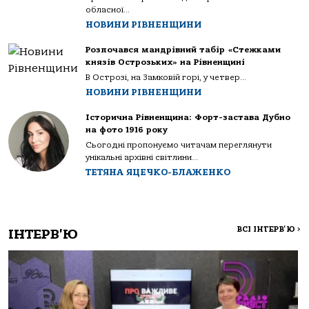
обласної...
НОВИНИ РІВНЕНЩИНИ
Розпочався мандрівний табір «Стежками
князів Острозьких» на Рівненщині
В Острозі, на Замковій горі, у четвер...
НОВИНИ РІВНЕНЩИНИ
Історична Рівненщина: Форт-застава Дубно
на фото 1916 року
Сьогодні пропонуємо читачам переглянути
унікальні архівні світлини...
ТЕТЯНА ЯЦЕЧКО-БЛАЖЕНКО
ВСІ ІНТЕРВ'Ю
>
ІНТЕРВ'Ю