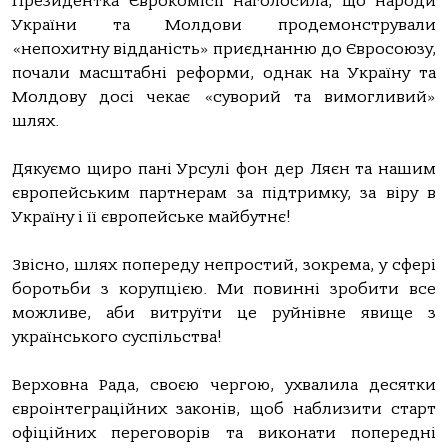
Президентка Єврокомісії наголосила, що народи
України та Молдови продемонстрували
«непохитну відданість» приєднанню до Євросоюзу,
почали масштабні реформи, однак на Україну та
Молдову досі чекає «суворий та вимогливий»
шлях.
Дякуємо щиро пані Урсулі фон дер Ляєн та нашим
європейським партнерам за підтримку, за віру в
Україну і її європейське майбутнє!
Звісно, шлях попереду непростий, зокрема, у сфері
боротьби з корупцією. Ми повинні зробити все
можливе, аби витруїти це руйнівне явище з
українського суспільства!
Верховна Рада, своєю чергою, ухвалила десятки
євроінтеграційних законів, щоб наблизити старт
офіційних переговорів та виконати попередні