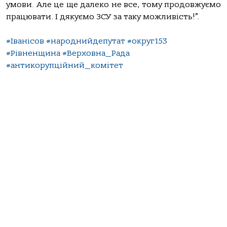
умови. Але це ще далеко не все, тому продовжуємо
працювати. І дякуємо ЗСУ за таку можливість!”.
#Іванісов
#народнийдепутат
#округ153
#Рівненщина
#Верховна_Рада
#антикорупційний_комітет