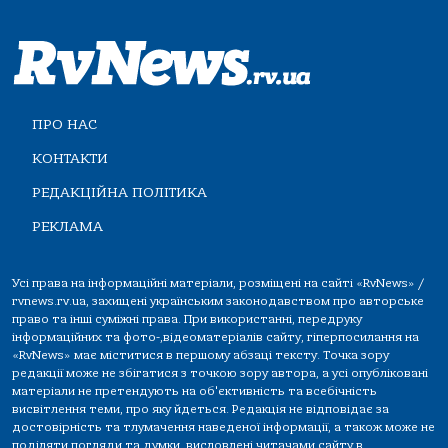
ПРО НАС
КОНТАКТИ
РЕДАКЦІЙНА ПОЛІТИКА
РЕКЛАМА
Усі права на інформаційні матеріали, розміщені на сайті «RvNews» /
rvnews.rv.ua, захищені українським законодавством про авторське
право та інші суміжні права. При використанні, передруку
інформаційних та фото-,відеоматеріалів сайту, гіперпосилання на
«RvNews» має міститися в першому абзаці тексту. Точка зору
редакції може не збігатися з точкою зору автора, а усі опубліковані
матеріали не претендують на об'єктивність та всебічність
висвітлення теми, про яку йдеться. Редакція не відповідає за
достовірність та тлумачення наведеної інформації, а також може не
поділяти погляди та думки, висловлені читачами сайту в