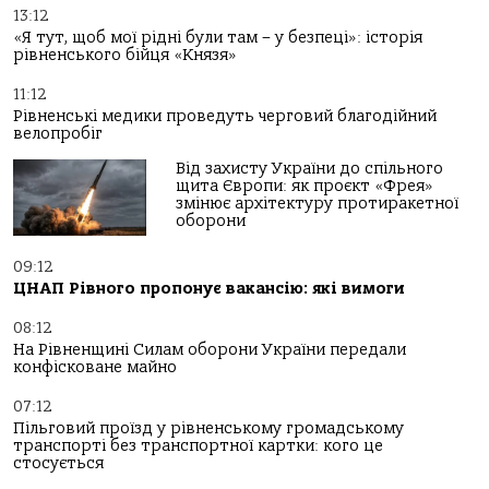
13:12
«Я тут, щоб мої рідні були там – у безпеці»: історія
рівненського бійця «Князя»
11:12
Рівненські медики проведуть черговий благодійний
велопробіг
Від захисту України до спільного
щита Європи: як проєкт «Фрея»
змінює архітектуру протиракетної
оборони
09:12
ЦНАП Рівного пропонує вакансію: які вимоги
08:12
На Рівненщині Силам оборони України передали
конфісковане майно
07:12
Пільговий проїзд у рівненському громадському
транспорті без транспортної картки: кого це
стосується