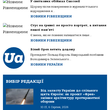
У святкових обіймах Саксонії
Щоразу після повернення із журналістського
відрядження я...
НОВИНИ РІВНЕНЩИНИ
Стус на гривні: не просто портрет, а питання
нашої пам’яті
Є імена, які не повинні залишатися лише...
НОВИНИ РІВНЕНЩИНИ
Білий Орел летить додому
Президент Польщі Кароль Навроцький позбавив
Володимира Зеленського...
НОВИНИ УКРАЇНИ
ВИБІР РЕДАКЦІЇ
Від захисту України до спільного
щита Європи: як проєкт «Фрея»
змінює архітектуру протиракетної
оборони
10:13, 6 Серпня, 2026