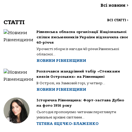
Всі новини
>
ВСІ СТАТТІ
>
СТАТТІ
Рівненська обласна організації Національної
спілки письменників України відзначила своє
40-річчя
Урочисті збори із нагоди 40-річчя Рівненської
обласної...
НОВИНИ РІВНЕНЩИНИ
Розпочався мандрівний табір «Стежками
князів Острозьких» на Рівненщині
В Острозі, на Замковій горі, у четвер...
НОВИНИ РІВНЕНЩИНИ
Історична Рівненщина: Форт-застава Дубно
на фото 1916 року
Сьогодні пропонуємо читачам переглянути
унікальні архівні світлини...
ТЕТЯНА ЯЦЕЧКО-БЛАЖЕНКО