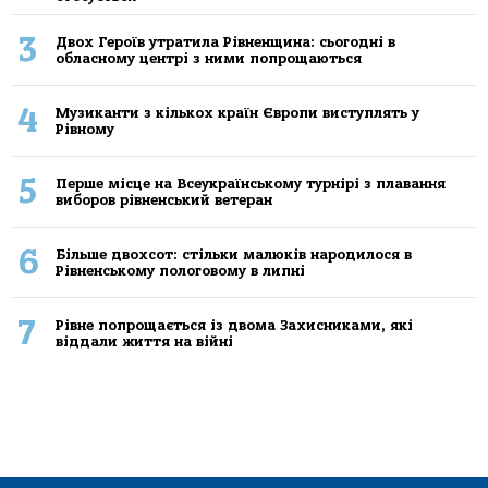
3
Двох Героїв утратила Рівненщина: сьогодні в
обласному центрі з ними попрощаються
4
Музиканти з кількох країн Європи виступлять у
Рівному
5
Перше місце на Всеукраїнському турнірі з плавання
виборов рівненський ветеран
6
Більше двохсот: стільки малюків народилося в
Рівненському пологовому в липні
7
Рівне попрощається із двома Захисниками, які
віддали життя на війні