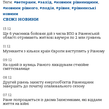
Теги:
#ветерани
,
#захід
,
#новини рівненщини
,
#новини рівного
,
#подія
,
#рівне
,
#рівненські
новини
СВІЖІ НОВИНИ
13:12
Ще 6 учасників бойових дій з числа ВПО в Рівненській
області отримають житлові ваучери по 2 млн гривень
11:12
Музиканти з кількох країн Європи виступлять у Рівному
09:12
На одній із вулиць Рівного ліквідували стихійне
сміттєзвалище
08:12
Другий рівень захисту енергооб’єктів Рівненщини
завершать до початку опалювального сезону
07:12
Рівне попрощається із двома Захисниками, які віддали
життя на війні