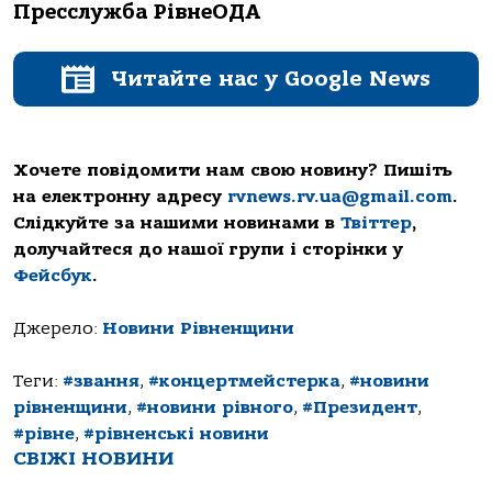
Пресслужба РівнеОДА
Читайте нас у Google News
Хочете повідомити нам свою новину? Пишіть
на електронну адресу
rvnews.rv.ua@gmail.com
.
Слідкуйте за нашими новинами в
Твіттер
,
долучайтеся до нашої групи і сторінки у
Фейсбук
.
Джерело:
Новини Рівненщини
Теги:
#звання
,
#концертмейстерка
,
#новини
рівненщини
,
#новини рівного
,
#Президент
,
#рівне
,
#рівненські новини
СВІЖІ НОВИНИ