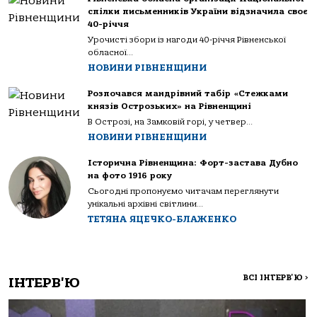
спілки письменників України відзначила своє
40-річчя
Урочисті збори із нагоди 40-річчя Рівненської
обласної...
НОВИНИ РІВНЕНЩИНИ
Розпочався мандрівний табір «Стежками
князів Острозьких» на Рівненщині
В Острозі, на Замковій горі, у четвер...
НОВИНИ РІВНЕНЩИНИ
Історична Рівненщина: Форт-застава Дубно
на фото 1916 року
Сьогодні пропонуємо читачам переглянути
унікальні архівні світлини...
ТЕТЯНА ЯЦЕЧКО-БЛАЖЕНКО
ВСІ ІНТЕРВ'Ю
>
ІНТЕРВ'Ю