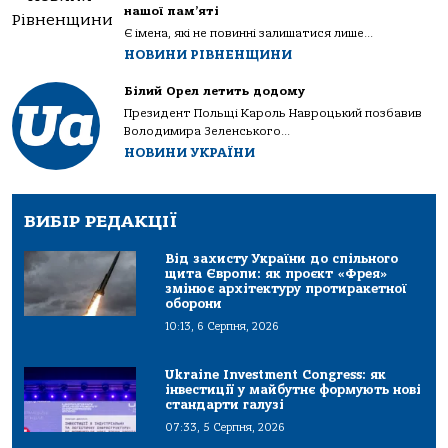
нашої пам’яті
Є імена, які не повинні залишатися лише...
НОВИНИ РІВНЕНЩИНИ
Білий Орел летить додому
Президент Польщі Кароль Навроцький позбавив
Володимира Зеленського...
НОВИНИ УКРАЇНИ
ВИБІР РЕДАКЦІЇ
Від захисту України до спільного
щита Європи: як проєкт «Фрея»
змінює архітектуру протиракетної
оборони
10:13, 6 Серпня, 2026
Ukraine Investment Congress: як
інвестиції у майбутнє формують нові
стандарти галузі
07:33, 5 Серпня, 2026