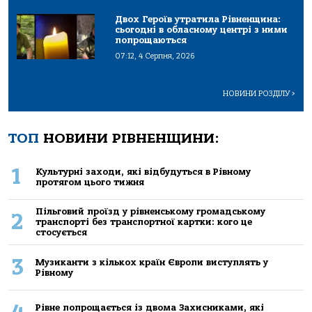
Двох Героїв утратила Рівненщина:
сьогодні в обласному центрі з ними
попрощаються
07:12, 4 Серпня, 2026
НОВИНИ РОЗДІЛУ
>
ТОП
НОВИНИ РІВНЕНЩИНИ:
1
Культурні заходи, які відбудуться в Рівному
протягом цього тижня
Пільговий проїзд у рівненському громадському
2
транспорті без транспортної картки: кого це
стосується
3
Музиканти з кількох країн Європи виступлять у
Рівному
Рівне попрощається із двома Захисниками, які