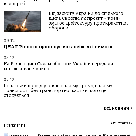
велопробіг
Від захисту України до спільного
щита Європи: як проєкт «Фрея»
змінює архітектуру протиракетної
оборони
09:12
ЦНАП Рівного пропонує вакансію: які вимоги
08:12
На Рівненщині Силам оборони України передали
конфісковане майно
07:12
Пільговий проїзд у рівненському громадському
транспорті без транспортної картки: кого це
стосується
Всі новини
>
ВСІ СТАТТІ
>
СТАТТІ
Рівненська обласна організації Національної