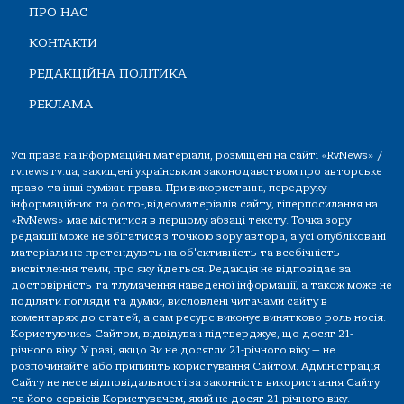
ПРО НАС
КОНТАКТИ
РЕДАКЦІЙНА ПОЛІТИКА
РЕКЛАМА
Усі права на інформаційні матеріали, розміщені на сайті «RvNews» /
rvnews.rv.ua, захищені українським законодавством про авторське
право та інші суміжні права. При використанні, передруку
інформаційних та фото-,відеоматеріалів сайту, гіперпосилання на
«RvNews» має міститися в першому абзаці тексту. Точка зору
редакції може не збігатися з точкою зору автора, а усі опубліковані
матеріали не претендують на об'єктивність та всебічність
висвітлення теми, про яку йдеться. Редакція не відповідає за
достовірність та тлумачення наведеної інформації, а також може не
поділяти погляди та думки, висловлені читачами сайту в
коментарях до статей, а сам ресурс виконує винятково роль носія.
Користуючись Сайтом, відвідувач підтверджує, що досяг 21-
річного віку. У разі, якщо Ви не досягли 21-річного віку — не
розпочинайте або припиніть користування Сайтом. Адміністрація
Сайту не несе відповідальності за законність використання Сайту
та його сервісів Користувачем, який не досяг 21-річного віку.