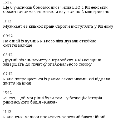
13:12
Ще 6 учасників бойових дій з числа ВПО в Рівненській
області отримають житлові ваучери по 2 млн гривень
11:12
Музиканти з кількох країн Європи виступлять у Рівному
09:12
На одній із вулиць Рівного ліквідували стихійне
сміттєзвалище
08:12
Другий рівень захисту енергооб’єктів Рівненщини
завершать до початку опалювального сезону
07:12
Рівне попрощається із двома Захисниками, які віддали
життя на війні
13:12
«Я тут, щоб мої рідні були там – у безпеці»: історія
рівненського бійця «Князя»
11:12
Рівненські медики проведуть черговий благодійний