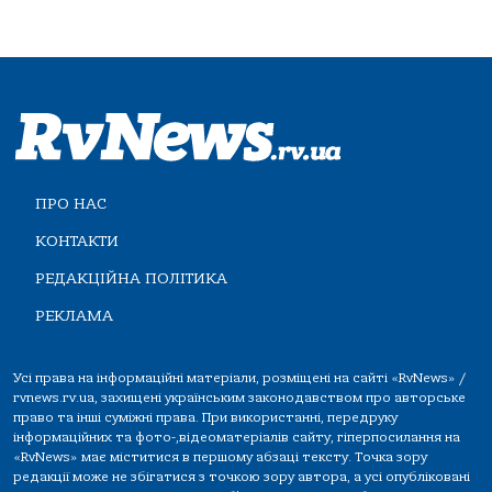
ПРО НАС
КОНТАКТИ
РЕДАКЦІЙНА ПОЛІТИКА
РЕКЛАМА
Усі права на інформаційні матеріали, розміщені на сайті «RvNews» /
rvnews.rv.ua, захищені українським законодавством про авторське
право та інші суміжні права. При використанні, передруку
інформаційних та фото-,відеоматеріалів сайту, гіперпосилання на
«RvNews» має міститися в першому абзаці тексту. Точка зору
редакції може не збігатися з точкою зору автора, а усі опубліковані