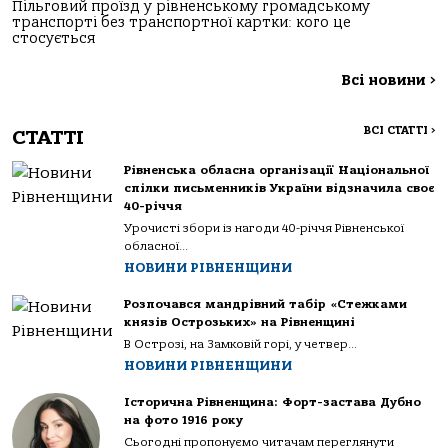
Пільговий проїзд у рівненському громадському
транспорті без транспортної картки: кого це
стосується
Всі новини
>
ВСІ СТАТТІ
>
СТАТТІ
Рівненська обласна організації Національної
спілки письменників України відзначила своє
40-річчя
Урочисті збори із нагоди 40-річчя Рівненської
обласної...
НОВИНИ РІВНЕНЩИНИ
Розпочався мандрівний табір «Стежками
князів Острозьких» на Рівненщині
В Острозі, на Замковій горі, у четвер...
НОВИНИ РІВНЕНЩИНИ
Історична Рівненщина: Форт-застава Дубно
на фото 1916 року
Сьогодні пропонуємо читачам переглянути