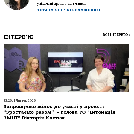
унікальні архівні світлини...
ТЕТЯНА ЯЦЕЧКО-БЛАЖЕНКО
ВСІ ІНТЕРВ'Ю
>
ІНТЕРВ'Ю
22:26, 1 Липня, 2026
Запрошуємо жінок до участі у проєкті
“Зростаємо разом”, – голова ГО “Інтонація
ЗМІН” Вікторія Костюк