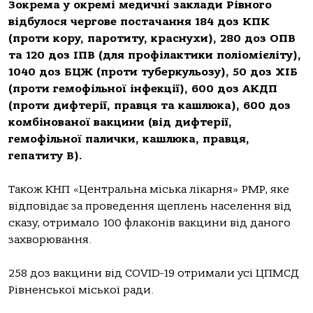
Зокрема у окремі медичні заклади Рівного
відбулося чергове постачання 184 доз КПК
(проти кору, паротиту, краснухи), 280 доз ОПВ
та 120 доз ІПВ (для профілактики поліомієліту),
1040 доз БЦЖ (проти туберкульозу), 50 доз ХІБ
(проти гемофільної інфекції), 600 доз АКДП
(проти дифтерії, правця та кашлюка), 600 доз
комбінованої вакцини (від дифтерії,
гемофільної палички, кашлюка, правця,
гепатиту В).
Також КНП «Центральна міська лікарня» РМР, яке
відповідає за проведення щеплень населення від
сказу, отримало 100 флаконів вакцини від даного
захворювання.
258 доз вакцини від COVID-19 отримали усі ЦПМСД
Рівненської міської ради.