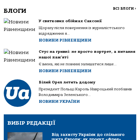
ВСІ БЛОГИ
>
БЛОГИ
У святкових обіймах Саксонії
Щоразу після повернення із журналістського
відрядження я...
НОВИНИ РІВНЕНЩИНИ
Стус на гривні: не просто портрет, а питання
нашої пам’яті
Є імена, які не повинні залишатися лише...
НОВИНИ РІВНЕНЩИНИ
Білий Орел летить додому
Президент Польщі Кароль Навроцький позбавив
Володимира Зеленського...
НОВИНИ УКРАЇНИ
ВИБІР РЕДАКЦІЇ
Від захисту України до спільного
щита Європи: як проєкт «Фрея»