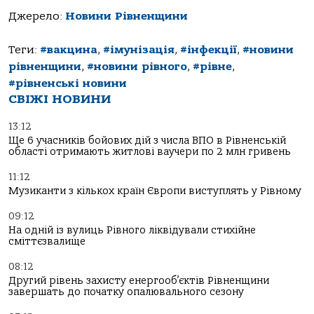
Джерело:
Новини Рівненщини
Теги:
#вакцина
,
#імунізація
,
#інфекції
,
#новини
рівненщини
,
#новини рівного
,
#рівне
,
#рівненські новини
СВІЖІ НОВИНИ
13:12
Ще 6 учасників бойових дій з числа ВПО в Рівненській
області отримають житлові ваучери по 2 млн гривень
11:12
Музиканти з кількох країн Європи виступлять у Рівному
09:12
На одній із вулиць Рівного ліквідували стихійне
сміттєзвалище
08:12
Другий рівень захисту енергооб’єктів Рівненщини
завершать до початку опалювального сезону