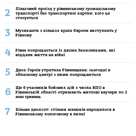
Пільговий проїзд у рівненському громадському
2
транспорті без транспортної картки: кого це
стосується
3
Музиканти з кількох країн Європи виступлять у
Рівному
4
Рівне попрощається із двома Захисниками, які
віддали життя на війні
5
Двох Героїв утратила Рівненщина: сьогодні в
обласному центрі з ними попрощаються
Ще 6 учасників бойових дій з числа ВПО в
6
Рівненській області отримають житлові ваучери по 2
млн гривень
7
Більше двохсот: стільки малюків народилося в
Рівненському пологовому в липні