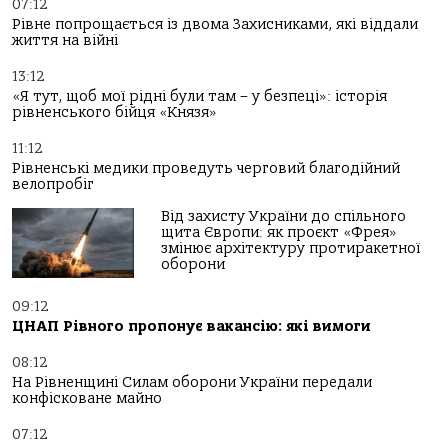
07:12
Рівне попрощається із двома Захисниками, які віддали
життя на війні
13:12
«Я тут, щоб мої рідні були там – у безпеці»: історія
рівненського бійця «Князя»
11:12
Рівненські медики проведуть черговий благодійний
велопробіг
Від захисту України до спільного
щита Європи: як проєкт «Фрея»
змінює архітектуру протиракетної
оборони
09:12
ЦНАП Рівного пропонує вакансію: які вимоги
08:12
На Рівненщині Силам оборони України передали
конфісковане майно
07:12