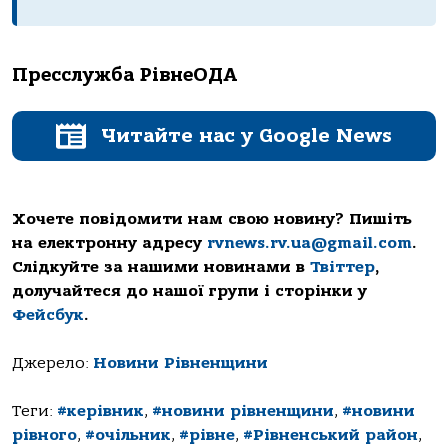
Пресслужба РівнеОДА
Читайте нас у Google News
Хочете повідомити нам свою новину? Пишіть
на електронну адресу
rvnews.rv.ua@gmail.com
.
Слідкуйте за нашими новинами в
Твіттер
,
долучайтеся до нашої групи і сторінки у
Фейсбук
.
Джерело:
Новини Рівненщини
Теги:
#керівник
,
#новини рівненщини
,
#новини
рівного
,
#очільник
,
#рівне
,
#Рівненський район
,