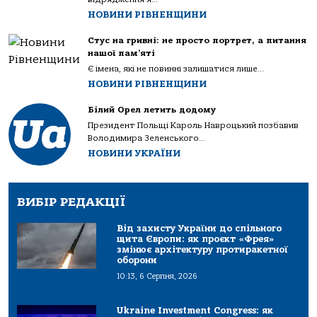
НОВИНИ РІВНЕНЩИНИ
Стус на гривні: не просто портрет, а питання
нашої пам’яті
Є імена, які не повинні залишатися лише...
НОВИНИ РІВНЕНЩИНИ
Білий Орел летить додому
Президент Польщі Кароль Навроцький позбавив
Володимира Зеленського...
НОВИНИ УКРАЇНИ
ВИБІР РЕДАКЦІЇ
Від захисту України до спільного
щита Європи: як проєкт «Фрея»
змінює архітектуру протиракетної
оборони
10:13, 6 Серпня, 2026
Ukraine Investment Congress: як