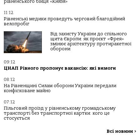
рівненського бійця «Князя»
11:12
Рівненські медики проведуть черговий благодійний
велопробіг
Від захисту України до спільного
щита Європи: як проєкт «Фрея»
змінює архітектуру протиракетної
оборони
09:12
ЦНАП Рівного пропонує вакансію: які вимоги
08:12
На Рівненщині Силам оборони України передали
конфісковане майно
07:12
Пільговий проїзд у рівненському громадському
транспорті без транспортної картки: кого це
стосується
Всі новини
>