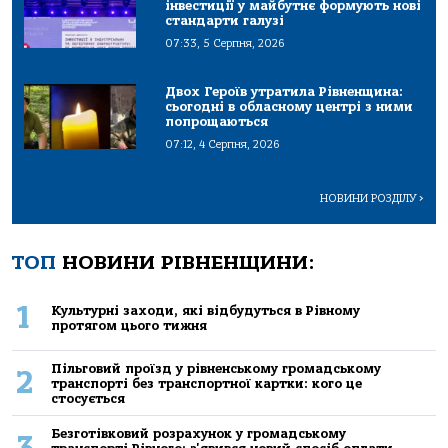
інвестиції у майбутнє формують нові
стандарти галузі
07:33, 5 Серпня, 2026
Двох Героїв утратила Рівненщина:
сьогодні в обласному центрі з ними
попрощаються
07:12, 4 Серпня, 2026
НОВИНИ РОЗДІЛУ
>
ТОП
НОВИНИ РІВНЕНЩИНИ:
1
Культурні заходи, які відбудуться в Рівному
протягом цього тижня
Пільговий проїзд у рівненському громадському
2
транспорті без транспортної картки: кого це
стосується
Безготівковий розрахунок у громадському
3