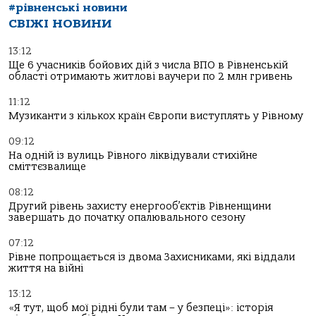
#рівненські новини
СВІЖІ НОВИНИ
13:12
Ще 6 учасників бойових дій з числа ВПО в Рівненській
області отримають житлові ваучери по 2 млн гривень
11:12
Музиканти з кількох країн Європи виступлять у Рівному
09:12
На одній із вулиць Рівного ліквідували стихійне
сміттєзвалище
08:12
Другий рівень захисту енергооб’єктів Рівненщини
завершать до початку опалювального сезону
07:12
Рівне попрощається із двома Захисниками, які віддали
життя на війні
13:12
«Я тут, щоб мої рідні були там – у безпеці»: історія