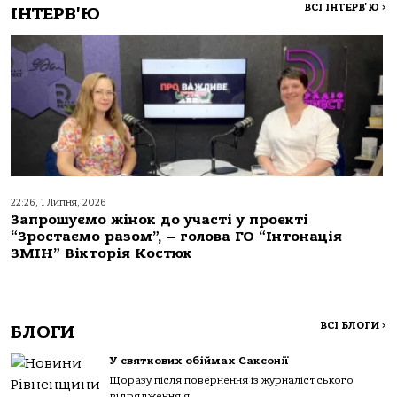
ВСІ ІНТЕРВ'Ю
>
ІНТЕРВ'Ю
22:26, 1 Липня, 2026
Запрошуємо жінок до участі у проєкті
“Зростаємо разом”, – голова ГО “Інтонація
ЗМІН” Вікторія Костюк
ВСІ БЛОГИ
>
БЛОГИ
У святкових обіймах Саксонії
Щоразу після повернення із журналістського
відрядження я...