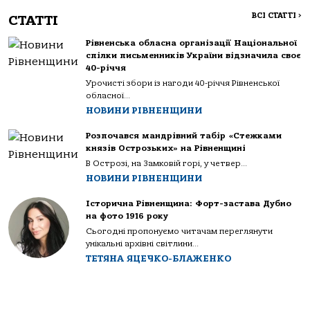
ВСІ СТАТТІ
>
СТАТТІ
Рівненська обласна організації Національної
спілки письменників України відзначила своє
40-річчя
Урочисті збори із нагоди 40-річчя Рівненської
обласної...
НОВИНИ РІВНЕНЩИНИ
Розпочався мандрівний табір «Стежками
князів Острозьких» на Рівненщині
В Острозі, на Замковій горі, у четвер...
НОВИНИ РІВНЕНЩИНИ
Історична Рівненщина: Форт-застава Дубно
на фото 1916 року
Сьогодні пропонуємо читачам переглянути
унікальні архівні світлини...
ТЕТЯНА ЯЦЕЧКО-БЛАЖЕНКО