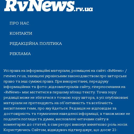
ПРО НАС
КОНТАКТИ
РЕДАКЦІЙНА ПОЛІТИКА
РЕКЛАМА
Усі права на інформаційні матеріали, розміщені на сайті «RvNews» /
rvnews.rv.ua, захищені українським законодавством про авторське
право та інші суміжні права. При використанні, передруку
інформаційних та фото-,відеоматеріалів сайту, гіперпосилання на
«RvNews» має міститися в першому абзаці тексту. Точка зору
редакції може не збігатися з точкою зору автора, а усі опубліковані
матеріали не претендують на об'єктивність та всебічність
висвітлення теми, про яку йдеться. Редакція не відповідає за
достовірність та тлумачення наведеної інформації, а також може не
поділяти погляди та думки, висловлені читачами сайту в
коментарях до статей, а сам ресурс виконує винятково роль носія.
Користуючись Сайтом, відвідувач підтверджує, що досяг 21-