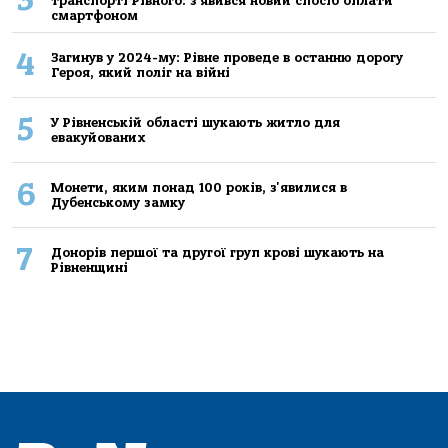
транспорті Рівного: з'явився новий спосіб оплати
смартфоном
4
Загинув у 2024-му: Рівне проведе в останню дорогу
Героя, який поліг на війні
5
У Рівненській області шукають житло для
евакуйованих
6
Монети, яким понад 100 років, з'явилися в
Дубенському замку
7
Донорів першої та другої груп крові шукають на
Рівненщині