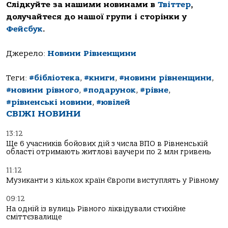
Слідкуйте за нашими новинами в
Твіттер
,
долучайтеся до нашої групи і сторінки у
Фейсбук
.
Джерело:
Новини Рівненщини
Теги:
#бібліотека
,
#книги
,
#новини рівненщини
,
#новини рівного
,
#подарунок
,
#рівне
,
#рівненські новини
,
#ювілей
СВІЖІ НОВИНИ
13:12
Ще 6 учасників бойових дій з числа ВПО в Рівненській
області отримають житлові ваучери по 2 млн гривень
11:12
Музиканти з кількох країн Європи виступлять у Рівному
09:12
На одній із вулиць Рівного ліквідували стихійне
сміттєзвалище