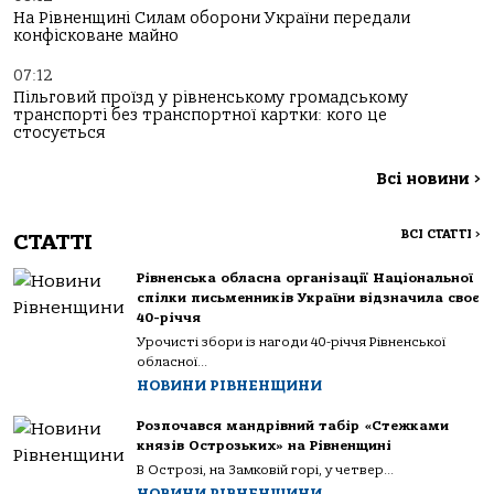
На Рівненщині Силам оборони України передали
конфісковане майно
07:12
Пільговий проїзд у рівненському громадському
транспорті без транспортної картки: кого це
стосується
Всі новини
>
ВСІ СТАТТІ
>
СТАТТІ
Рівненська обласна організації Національної
спілки письменників України відзначила своє
40-річчя
Урочисті збори із нагоди 40-річчя Рівненської
обласної...
НОВИНИ РІВНЕНЩИНИ
Розпочався мандрівний табір «Стежками
князів Острозьких» на Рівненщині
В Острозі, на Замковій горі, у четвер...
НОВИНИ РІВНЕНЩИНИ