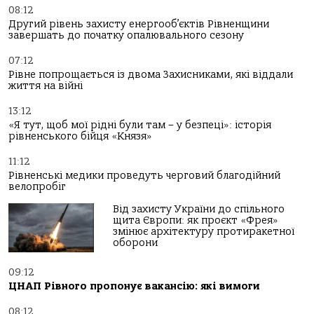
08:12
Другий рівень захисту енергооб’єктів Рівненщини
завершать до початку опалювального сезону
07:12
Рівне попрощається із двома Захисниками, які віддали
життя на війні
13:12
«Я тут, щоб мої рідні були там – у безпеці»: історія
рівненського бійця «Князя»
11:12
Рівненські медики проведуть черговий благодійний
велопробіг
Від захисту України до спільного
щита Європи: як проєкт «Фрея»
змінює архітектуру протиракетної
оборони
09:12
ЦНАП Рівного пропонує вакансію: які вимоги
08:12