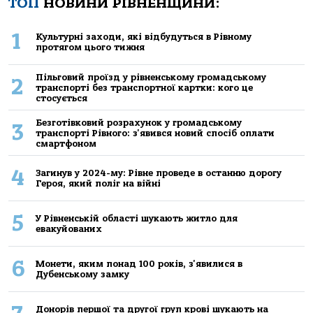
ТОП
НОВИНИ РІВНЕНЩИНИ:
1
Культурні заходи, які відбудуться в Рівному
протягом цього тижня
Пільговий проїзд у рівненському громадському
2
транспорті без транспортної картки: кого це
стосується
Безготівковий розрахунок у громадському
3
транспорті Рівного: з'явився новий спосіб оплати
смартфоном
4
Загинув у 2024-му: Рівне проведе в останню дорогу
Героя, який поліг на війні
5
У Рівненській області шукають житло для
евакуйованих
6
Монети, яким понад 100 років, з'явилися в
Дубенському замку
Донорів першої та другої груп крові шукають на