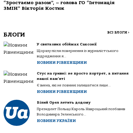
“Зростаємо разом”, – голова ГО “Інтонація
ЗМІН” Вікторія Костюк
ВСІ БЛОГИ
>
БЛОГИ
У святкових обіймах Саксонії
Щоразу після повернення із журналістського
відрядження я...
НОВИНИ РІВНЕНЩИНИ
Стус на гривні: не просто портрет, а питання
нашої пам’яті
Є імена, які не повинні залишатися лише...
НОВИНИ РІВНЕНЩИНИ
Білий Орел летить додому
Президент Польщі Кароль Навроцький позбавив
Володимира Зеленського...
НОВИНИ УКРАЇНИ