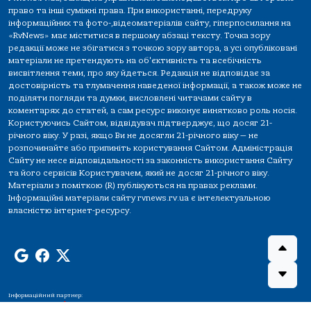
право та інші суміжні права. При використанні, передруку
інформаційних та фото-,відеоматеріалів сайту, гіперпосилання на
«RvNews» має міститися в першому абзаці тексту. Точка зору
редакції може не збігатися з точкою зору автора, а усі опубліковані
матеріали не претендують на об'єктивність та всебічність
висвітлення теми, про яку йдеться. Редакція не відповідає за
достовірність та тлумачення наведеної інформації, а також може не
поділяти погляди та думки, висловлені читачами сайту в
коментарях до статей, а сам ресурс виконує винятково роль носія.
Користуючись Сайтом, відвідувач підтверджує, що досяг 21-
річного віку. У разі, якщо Ви не досягли 21-річного віку — не
розпочинайте або припиніть користування Сайтом. Адміністрація
Сайту не несе відповідальності за законність використання Сайту
та його сервісів Користувачем, який не досяг 21-річного віку.
Матеріали з поміткою (R) публікуються на правах реклами.
Інформаційні матеріали сайту rvnews.rv.ua є інтелектуальною
власністю інтернет-ресурсу.
Інформаційний партнер: