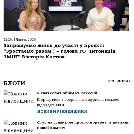
22:26, 1 Липня, 2026
Запрошуємо жінок до участі у проєкті
“Зростаємо разом”, – голова ГО “Інтонація
ЗМІН” Вікторія Костюк
ВСІ БЛОГИ
>
БЛОГИ
У святкових обіймах Саксонії
Щоразу після повернення із журналістського
відрядження я...
НОВИНИ РІВНЕНЩИНИ
Стус на гривні: не просто портрет, а питання
нашої пам’яті