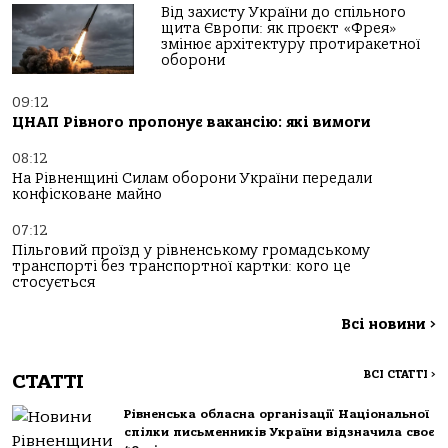
Від захисту України до спільного
щита Європи: як проєкт «Фрея»
змінює архітектуру протиракетної
оборони
09:12
ЦНАП Рівного пропонує вакансію: які вимоги
08:12
На Рівненщині Силам оборони України передали
конфісковане майно
07:12
Пільговий проїзд у рівненському громадському
транспорті без транспортної картки: кого це
стосується
Всі новини
>
ВСІ СТАТТІ
>
СТАТТІ
Рівненська обласна організації Національної
спілки письменників України відзначила своє