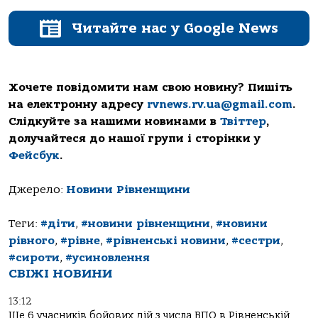
Читайте нас у Google News
Хочете повідомити нам свою новину? Пишіть
на електронну адресу
rvnews.rv.ua@gmail.com
.
Слідкуйте за нашими новинами в
Твіттер
,
долучайтеся до нашої групи і сторінки у
Фейсбук
.
Джерело:
Новини Рівненщини
Теги:
#діти
,
#новини рівненщини
,
#новини
рівного
,
#рівне
,
#рівненські новини
,
#сестри
,
#сироти
,
#усиновлення
СВІЖІ НОВИНИ
13:12
Ще 6 учасників бойових дій з числа ВПО в Рівненській