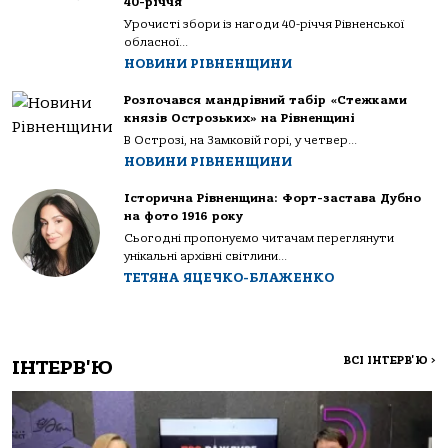
40-річчя
Урочисті збори із нагоди 40-річчя Рівненської
обласної...
НОВИНИ РІВНЕНЩИНИ
Розпочався мандрівний табір «Стежками
князів Острозьких» на Рівненщині
В Острозі, на Замковій горі, у четвер...
НОВИНИ РІВНЕНЩИНИ
Історична Рівненщина: Форт-застава Дубно
на фото 1916 року
Сьогодні пропонуємо читачам переглянути
унікальні архівні світлини...
ТЕТЯНА ЯЦЕЧКО-БЛАЖЕНКО
ВСІ ІНТЕРВ'Ю
>
ІНТЕРВ'Ю