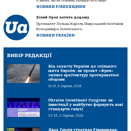
Є імена, які не повинні залишатися лише...
НОВИНИ РІВНЕНЩИНИ
Білий Орел летить додому
Президент Польщі Кароль Навроцький позбавив
Володимира Зеленського...
НОВИНИ УКРАЇНИ
ВИБІР РЕДАКЦІЇ
Від захисту України до спільного
щита Європи: як проєкт «Фрея»
змінює архітектуру протиракетної
оборони
10:13, 6 Серпня, 2026
Ukraine Investment Congress: як
інвестиції у майбутнє формують нові
стандарти галузі
07:33, 5 Серпня, 2026
Двох Героїв утратила Рівненщина: