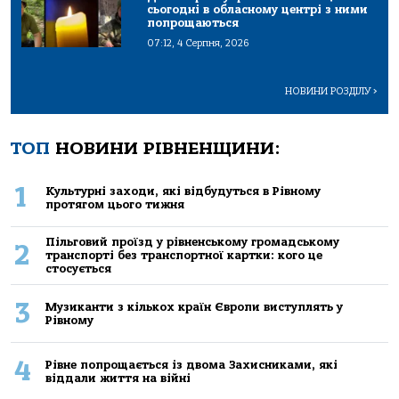
сьогодні в обласному центрі з ними
попрощаються
07:12, 4 Серпня, 2026
НОВИНИ РОЗДІЛУ
>
ТОП
НОВИНИ РІВНЕНЩИНИ:
1
Культурні заходи, які відбудуться в Рівному
протягом цього тижня
Пільговий проїзд у рівненському громадському
2
транспорті без транспортної картки: кого це
стосується
3
Музиканти з кількох країн Європи виступлять у
Рівному
4
Рівне попрощається із двома Захисниками, які
віддали життя на війні