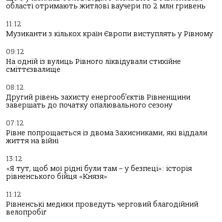
області отримають житлові ваучери по 2 млн гривень
11:12
Музиканти з кількох країн Європи виступлять у Рівному
09:12
На одній із вулиць Рівного ліквідували стихійне
сміттєзвалище
08:12
Другий рівень захисту енергооб’єктів Рівненщини
завершать до початку опалювального сезону
07:12
Рівне попрощається із двома Захисниками, які віддали
життя на війні
13:12
«Я тут, щоб мої рідні були там – у безпеці»: історія
рівненського бійця «Князя»
11:12
Рівненські медики проведуть черговий благодійний
велопробіг