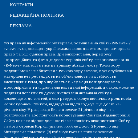
КОНТАКТИ
РЕДАКЦІЙНА ПОЛІТИКА
РЕКЛАМА
Усі права на інформаційні матеріали, розміщені на сайті «RvNews» /
rvnews.rv.ua, захищені українським законодавством про авторське
право та інші суміжні права. При використанні, передруку
інформаційних та фото-,відеоматеріалів сайту, гіперпосилання на
«RvNews» має міститися в першому абзаці тексту. Точка зору
редакції може не збігатися з точкою зору автора, а усі опубліковані
матеріали не претендують на об'єктивність та всебічність
висвітлення теми, про яку йдеться. Редакція не відповідає за
достовірність та тлумачення наведеної інформації, а також може не
поділяти погляди та думки, висловлені читачами сайту в
коментарях до статей, а сам ресурс виконує винятково роль носія.
Користуючись Сайтом, відвідувач підтверджує, що досяг 21-
річного віку. У разі, якщо Ви не досягли 21-річного віку — не
розпочинайте або припиніть користування Сайтом. Адміністрація
Сайту не несе відповідальності за законність використання Сайту
та його сервісів Користувачем, який не досяг 21-річного віку.
Матеріали з поміткою (R) публікуються на правах реклами.
Інформаційні матеріали сайту rvnews.rv.ua є інтелектуальною