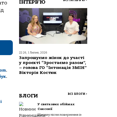
ВСІ ІНТЕРВ'Ю
>
ІНТЕРВ'Ю
ато
ід
22:26, 1 Липня, 2026
Запрошуємо жінок до участі
у проєкті “Зростаємо разом”,
– голова ГО “Інтонація ЗМІН”
com
.
Вікторія Костюк
бук
.
ВСІ БЛОГИ
>
БЛОГИ
і
У святкових обіймах
Саксонії
Щоразу після повернення із