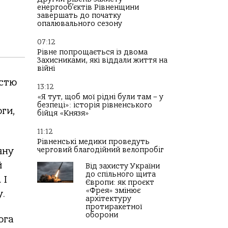
енергооб’єктів Рівненщини
завершать до початку
опалювального сезону
07:12
Рівне попрощається із двома
Захисниками, які віддали життя на
війні
істю
13:12
«Я тут, щоб мої рідні були там – у
безпеці»: історія рівненського
ги,
бійця «Князя»
11:12
Рівненські медики проведуть
чну
черговий благодійний велопробіг
й
Від захисту України
до спільного щита
 І
Європи: як проєкт
«Фрея» змінює
у.
архітектуру
протиракетної
оборони
ога