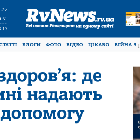
4.76
1.61
0.19
СТАТТІ
БЛОГИ
ФОТО
ВІДЕО
ЦІКАВО
ВІЙНА З
доров’я: де
ині надають
 допомогу