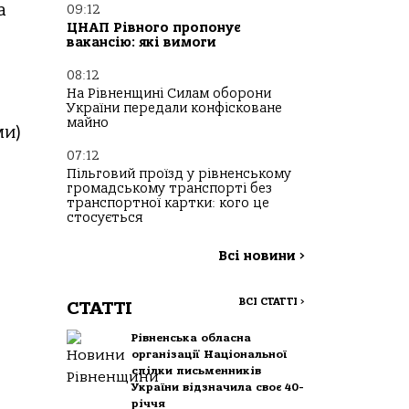
а
09:12
ЦНАП Рівного пропонує
вакансію: які вимоги
08:12
На Рівненщині Силам оборони
України передали конфісковане
майно
ми)
07:12
Пільговий проїзд у рівненському
громадському транспорті без
транспортної картки: кого це
стосується
Всі новини
>
ВСІ СТАТТІ
>
СТАТТІ
Рівненська обласна
організації Національної
спілки письменників
України відзначила своє 40-
річчя