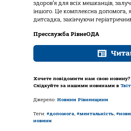
здоров’я для всіх мешканців, залу
іншого. Це комплексна допомога, я
дитсадка, закінчуючи геріатричн
Пресслужба РівнеОДА
Чита
Хочете повідомити нам свою новину?
Слідкуйте за нашими новинами в
Тві
Джерело:
Новини Рівненщини
Теги:
#допомога
,
#ментальність
,
#нови
новини