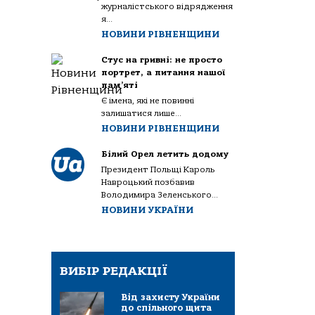
журналістського відрядження
я...
НОВИНИ РІВНЕНЩИНИ
Стус на гривні: не просто
портрет, а питання нашої
пам’яті
Є імена, які не повинні
залишатися лише...
НОВИНИ РІВНЕНЩИНИ
Білий Орел летить додому
Президент Польщі Кароль
Навроцький позбавив
Володимира Зеленського...
НОВИНИ УКРАЇНИ
ВИБІР РЕДАКЦІЇ
Від захисту України
до спільного щита