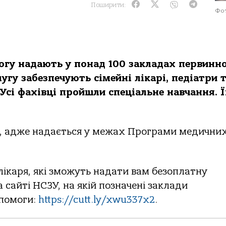
Поширити:
Фот
огу надають у понад 100 закладах первинно
гу забезпечують сімейні лікарі, педіатри 
 Усі фахівці пройшли спеціальне навчання. 
, адже надається у межах Програми медични
лікаря, які зможуть надати вам безоплатну
сайті НСЗУ, на якій позначені заклади
опомоги:
https://cutt.ly/xwu337x2
.