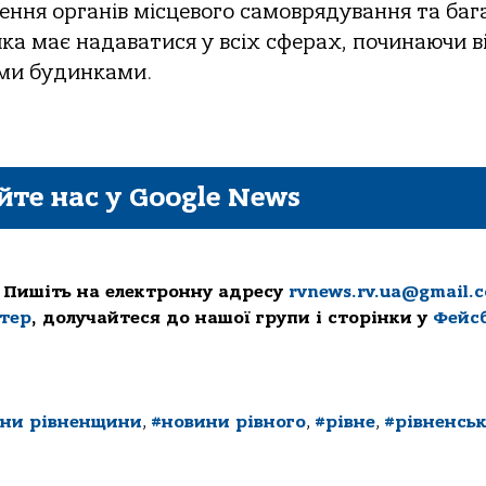
чення органів місцевого самоврядування та баг
ка має надаватися у всіх сферах, починаючи в
ими будинками.
йте нас у Google News
 Пишіть на електронну адресу
rvnews.rv.ua@gmail.
ттер
, долучайтеся до нашої групи і сторінки у
Фейс
ни рівненщини
,
#новини рівного
,
#рівне
,
#рівненськ