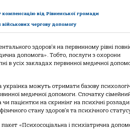
 компенсацію від Рівненської громади
 військових чергову допомогу
ентального здоровʼя на первинному рівні повн
дична допомога». Тобто, послуги з охорони
пні в усіх закладах первинної медичної допомо
а українка можуть отримати базову психологі
рвинної медичної допомоги. Спочатку сімейни
 чи пацієнтки на скринінг на психічні розлади.
фізичного стану здоровʼя та психічного статус
ий пакет «Психосоціальна і психіатрична допом