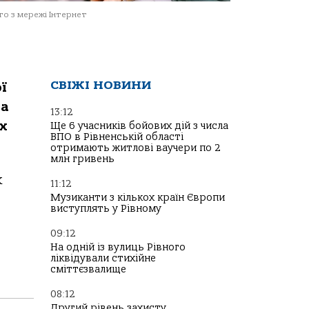
о з мережі Інтернет
СВІЖІ НОВИНИ
ї
та
13:12
Їх
Ще 6 учасників бойових дій з числа
ВПО в Рівненській області
отримають житлові ваучери по 2
млн гривень
х
11:12
Музиканти з кількох країн Європи
виступлять у Рівному
09:12
На одній із вулиць Рівного
ліквідували стихійне
сміттєзвалище
08:12
Другий рівень захисту