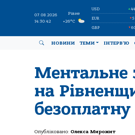
USD
4
▲
Рівне
07.08.2026
EUR
5
▼
14:30:43
+26°C
GBP
6
▼
НОВИНИ
ТЕМИ
ІНТЕРВ’Ю
Ментальне з
на Рівненщ
безоплатну
Опубліковано:
Олекса Мирожит