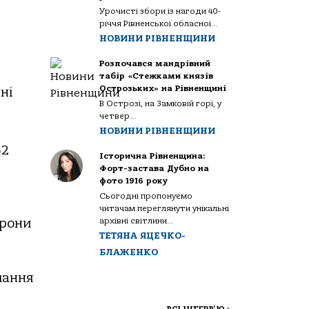
Урочисті збори із нагоди 40-
річчя Рівненської обласної...
НОВИНИ РІВНЕНЩИНИ
Розпочався мандрівний
табір «Стежками князів
Острозьких» на Рівненщині
ні
В Острозі, на Замковій горі, у
четвер...
НОВИНИ РІВНЕНЩИНИ
32
Історична Рівненщина:
Форт-застава Дубно на
фото 1916 року
Сьогодні пропонуємо
читачам переглянути унікальні
архівні світлини...
орони
ТЕТЯНА ЯЦЕЧКО-
БЛАЖЕНКО
чання