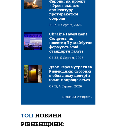
Європи: як проєкт
«Фрея» змінює
архітектуру
протиракетної
оборони
10:13, 6 Серпня, 2026
Ukraine Investment
Congress: як
інвестиції у майбутнє
формують нові
стандарти галузі
07:33, 5 Серпня, 2026
Двох Героїв утратила
Рівненщина: сьогодні
в обласному центрі з
ними попрощаються
07:12, 4 Серпня, 2026
НОВИНИ РОЗДІЛУ
>
ТОП
НОВИНИ
РІВНЕНЩИНИ: