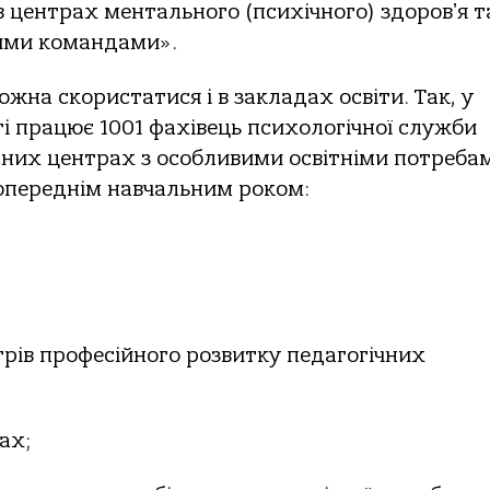
 центрах ментального (психічного) здоровʼя т
ими командами».
жна скористатися і в закладах освіти. Так, у
ті працює 1001 фахівець психологічної служби
сних центрах з особливими освітніми потреба
 попереднім навчальним роком:
трів професійного розвитку педагогічних
дах;