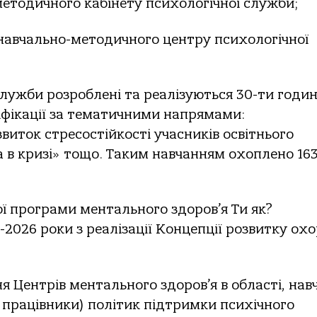
методичного кабінету психологічної служби;
о навчально-методичного центру психологічної
служби розроблені та реалізуються 30-ти годин
іфікації за тематичними напрямами:
виток стресостійкості учасників освітнього
 в кризі» тощо. Таким навчанням охоплено 16
ї програми ментального здоров’я Ти як?
2026 роки з реалізації Концепції розвитку ох
я Центрів ментального здоров’я в області, нав
ні працівники) політик підтримки психічного