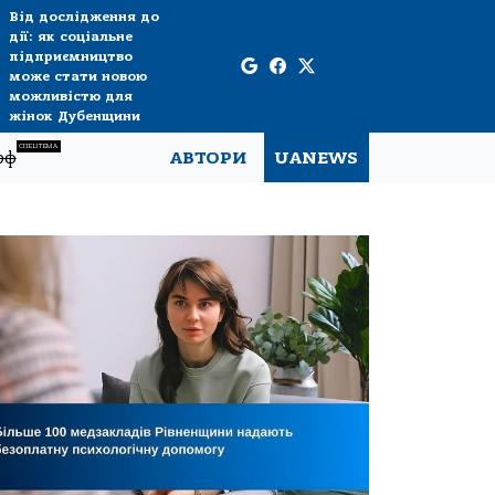
Від дослідження до
дії: як соціальне
підприємництво
може стати новою
можливістю для
жінок Дубенщини
СПЕЦТЕМА
рф
АВТОРИ
UANEWS