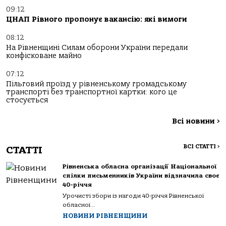
09:12
ЦНАП Рівного пропонує вакансію: які вимоги
08:12
На Рівненщині Силам оборони України передали
конфісковане майно
07:12
Пільговий проїзд у рівненському громадському
транспорті без транспортної картки: кого це
стосується
Всі новини
>
ВСІ СТАТТІ
>
СТАТТІ
Рівненська обласна організації Національної
спілки письменників України відзначила своє
40-річчя
Урочисті збори із нагоди 40-річчя Рівненської
обласної...
НОВИНИ РІВНЕНЩИНИ