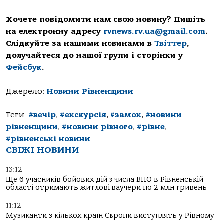
Хочете повідомити нам свою новину? Пишіть
на електронну адресу
rvnews.rv.ua@gmail.com
.
Слідкуйте за нашими новинами в
Твіттер
,
долучайтеся до нашої групи і сторінки у
Фейсбук
.
Джерело:
Новини Рівненщини
Теги:
#вечір
,
#екскурсія
,
#замок
,
#новини
рівненщини
,
#новини рівного
,
#рівне
,
#рівненські новини
СВІЖІ НОВИНИ
13:12
Ще 6 учасників бойових дій з числа ВПО в Рівненській
області отримають житлові ваучери по 2 млн гривень
11:12
Музиканти з кількох країн Європи виступлять у Рівному