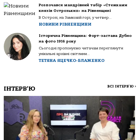
Розпочався мандрівний табір «Стежками
князів Острозьких» на Рівненщині
В Острозі, на Замковій горі, у четвер...
НОВИНИ РІВНЕНЩИНИ
Історична Рівненщина: Форт-застава Дубно
на фото 1916 року
Сьогодні пропонуємо читачам переглянути
унікальні архівні світлини...
ТЕТЯНА ЯЦЕЧКО-БЛАЖЕНКО
ВСІ ІНТЕРВ'Ю
>
ІНТЕРВ'Ю