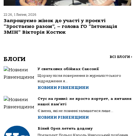
22:26, 1 Липня, 2026
Запрошуємо жінок до участі у проєкті
“Зростаємо разом”, – голова ГО “Інтонація
ЗМІН” Вікторія Костюк
ВСІ БЛОГИ
>
БЛОГИ
У святкових обіймах Саксонії
Щоразу після повернення із журналістського
відрядження я...
НОВИНИ РІВНЕНЩИНИ
Стус на гривні: не просто портрет, а питання
нашої пам’яті
Є імена, які не повинні залишатися лише...
НОВИНИ РІВНЕНЩИНИ
Білий Орел летить додому
Президент Польщі Кароль Навроцький позбавив