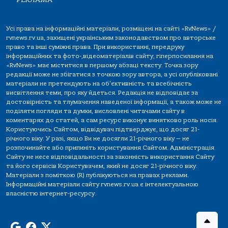
Усі права на інформаційні матеріали, розміщені на сайті «RvNews» /
rvnews.rv.ua, захищені українським законодавством про авторське
право та інші суміжні права. При використанні, передруку
інформаційних та фото-,відеоматеріалів сайту, гіперпосилання на
«RvNews» має міститися в першому абзаці тексту. Точка зору
редакції може не збігатися з точкою зору автора, а усі опубліковані
матеріали не претендують на об'єктивність та всебічність
висвітлення теми, про яку йдеться. Редакція не відповідає за
достовірність та тлумачення наведеної інформації, а також може не
поділяти погляди та думки, висловлені читачами сайту в
коментарях до статей, а сам ресурс виконує винятково роль носія.
Користуючись Сайтом, відвідувач підтверджує, що досяг 21-
річного віку. У разі, якщо Ви не досягли 21-річного віку — не
розпочинайте або припиніть користування Сайтом. Адміністрація
Сайту не несе відповідальності за законність використання Сайту
та його сервісів Користувачем, який не досяг 21-річного віку.
Матеріали з поміткою (R) публікуються на правах реклами.
Інформаційні матеріали сайту rvnews.rv.ua є інтелектуальною
власністю інтернет-ресурсу.