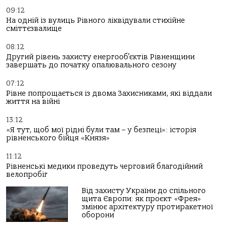
09:12
На одній із вулиць Рівного ліквідували стихійне
сміттєзвалище
08:12
Другий рівень захисту енергооб’єктів Рівненщини
завершать до початку опалювального сезону
07:12
Рівне попрощається із двома Захисниками, які віддали
життя на війні
13:12
«Я тут, щоб мої рідні були там – у безпеці»: історія
рівненського бійця «Князя»
11:12
Рівненські медики проведуть черговий благодійний
велопробіг
Від захисту України до спільного
щита Європи: як проєкт «Фрея»
змінює архітектуру протиракетної
оборони