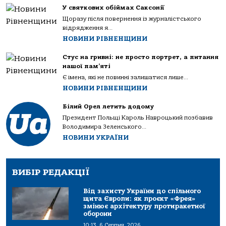
У святкових обіймах Саксонії
Щоразу після повернення із журналістського
відрядження я...
НОВИНИ РІВНЕНЩИНИ
Стус на гривні: не просто портрет, а питання
нашої пам’яті
Є імена, які не повинні залишатися лише...
НОВИНИ РІВНЕНЩИНИ
Білий Орел летить додому
Президент Польщі Кароль Навроцький позбавив
Володимира Зеленського...
НОВИНИ УКРАЇНИ
ВИБІР РЕДАКЦІЇ
Від захисту України до спільного
щита Європи: як проєкт «Фрея»
змінює архітектуру протиракетної
оборони
10:13, 6 Серпня, 2026