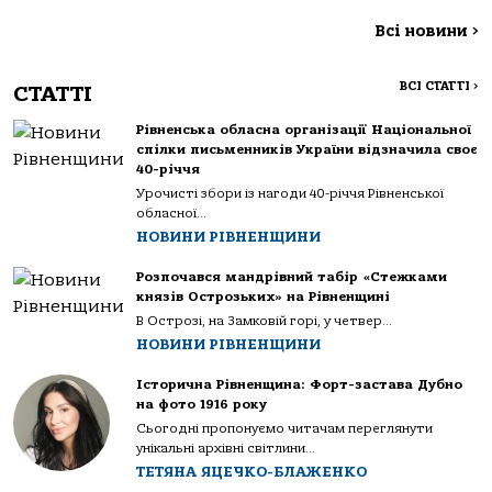
Всі новини
>
ВСІ СТАТТІ
>
СТАТТІ
Рівненська обласна організації Національної
спілки письменників України відзначила своє
40-річчя
Урочисті збори із нагоди 40-річчя Рівненської
обласної...
НОВИНИ РІВНЕНЩИНИ
Розпочався мандрівний табір «Стежками
князів Острозьких» на Рівненщині
В Острозі, на Замковій горі, у четвер...
НОВИНИ РІВНЕНЩИНИ
Історична Рівненщина: Форт-застава Дубно
на фото 1916 року
Сьогодні пропонуємо читачам переглянути
унікальні архівні світлини...
ТЕТЯНА ЯЦЕЧКО-БЛАЖЕНКО