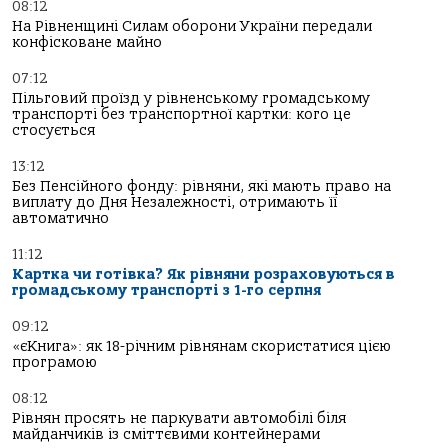
08:12
На Рівненщині Силам оборони України передали
конфісковане майно
07:12
Пільговий проїзд у рівненському громадському
транспорті без транспортної картки: кого це
стосується
13:12
Без Пенсійного фонду: рівняни, які мають право на
виплату до Дня Незалежності, отримають її
автоматично
11:12
Картка чи готівка? Як рівняни розраховуються в
громадському транспорті з 1-го серпня
09:12
«єКнига»: як 18-річним рівнянам скористатися цією
програмою
08:12
Рівнян просять не паркувати автомобілі біля
майданчиків із сміттєвими контейнерами