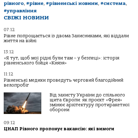
рівного
,
#рівне
,
#рівненські новини
,
#система
,
#управління
СВІЖІ НОВИНИ
07:12
Рівне попрощається із двома Захисниками, які віддали
життя на війні
13:12
«Я тут, щоб мої рідні були там – у безпеці»: історія
рівненського бійця «Князя»
11:12
Рівненські медики проведуть черговий благодійний
велопробіг
Від захисту України до спільного
щита Європи: як проєкт «Фрея»
змінює архітектуру протиракетної
оборони
09:12
ЦНАП Рівного пропонує вакансію: які вимоги