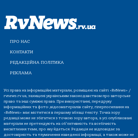
ПРО НАС
КОНТАКТИ
РЕДАКЦІЙНА ПОЛІТИКА
РЕКЛАМА
Усі права на інформаційні матеріали, розміщені на сайті «RvNews» /
rvnews.rv.ua, захищені українським законодавством про авторське
право та інші суміжні права. При використанні, передруку
інформаційних та фото-,відеоматеріалів сайту, гіперпосилання на
«RvNews» має міститися в першому абзаці тексту. Точка зору
редакції може не збігатися з точкою зору автора, а усі опубліковані
матеріали не претендують на об'єктивність та всебічність
висвітлення теми, про яку йдеться. Редакція не відповідає за
достовірність та тлумачення наведеної інформації, а також може не