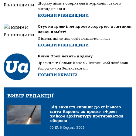
Щоразу після повернення із журналістського
відрядження я...
НОВИНИ РІВНЕНЩИНИ
Стус на гривні: не просто портрет, а питання
нашої пам’яті
Є імена, які не повинні залишатися лише...
НОВИНИ РІВНЕНЩИНИ
Білий Орел летить додому
Президент Польщі Кароль Навроцький позбавив
Володимира Зеленського...
НОВИНИ УКРАЇНИ
ВИБІР РЕДАКЦІЇ
Від захисту України до спільного
щита Європи: як проєкт «Фрея»
змінює архітектуру протиракетної
оборони
10:13, 6 Серпня, 2026