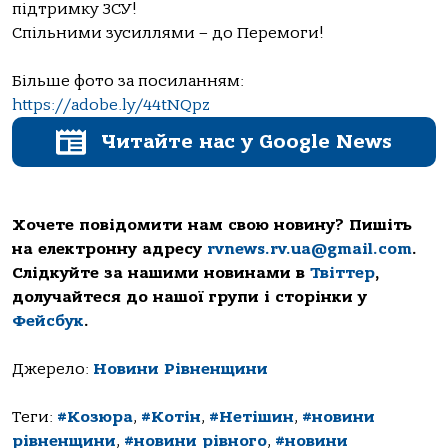
підтримку ЗСУ!
Спільними зусиллями – до Перемоги!
Більше фото за посиланням:
https://adobe.ly/44tNQpz
Читайте нас у Google News
Хочете повідомити нам свою новину? Пишіть
на електронну адресу
rvnews.rv.ua@gmail.com
.
Слідкуйте за нашими новинами в
Твіттер
,
долучайтеся до нашої групи і сторінки у
Фейсбук
.
Джерело:
Новини Рівненщини
Теги:
#Козюра
,
#Котін
,
#Нетішин
,
#новини
рівненщини
,
#новини рівного
,
#новини