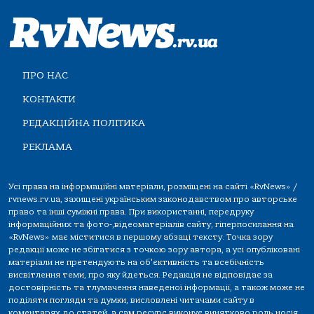
ПРО НАС
КОНТАКТИ
РЕДАКЦІЙНА ПОЛІТИКА
РЕКЛАМА
Усі права на інформаційні матеріали, розміщені на сайті «RvNews» /
rvnews.rv.ua, захищені українським законодавством про авторське
право та інші суміжні права. При використанні, передруку
інформаційних та фото-,відеоматеріалів сайту, гіперпосилання на
«RvNews» має міститися в першому абзаці тексту. Точка зору
редакції може не збігатися з точкою зору автора, а усі опубліковані
матеріали не претендують на об'єктивність та всебічність
висвітлення теми, про яку йдеться. Редакція не відповідає за
достовірність та тлумачення наведеної інформації, а також може не
поділяти погляди та думки, висловлені читачами сайту в
коментарях до статей, а сам ресурс виконує винятково роль носія.