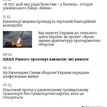
«Я тут, щоб мої рідні були там – у безпеці»: історія
рівненського бійця «Князя»
11:12
Рівненські медики проведуть черговий благодійний
велопробіг
Від захисту України до спільного
щита Європи: як проєкт «Фрея»
змінює архітектуру протиракетної
оборони
09:12
ЦНАП Рівного пропонує вакансію: які вимоги
08:12
На Рівненщині Силам оборони України передали
конфісковане майно
07:12
Пільговий проїзд у рівненському громадському
транспорті без транспортної картки: кого це
стосується