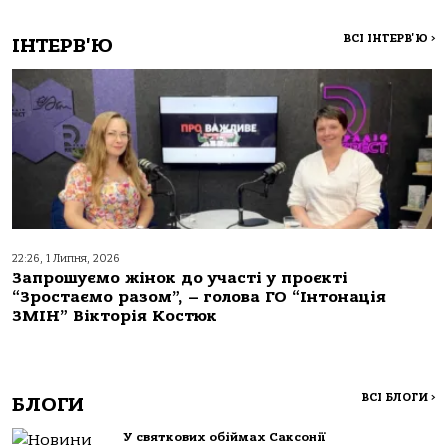
ВСІ ІНТЕРВ'Ю
>
ІНТЕРВ'Ю
22:26, 1 Липня, 2026
Запрошуємо жінок до участі у проєкті
“Зростаємо разом”, – голова ГО “Інтонація
ЗМІН” Вікторія Костюк
ВСІ БЛОГИ
>
БЛОГИ
У святкових обіймах Саксонії