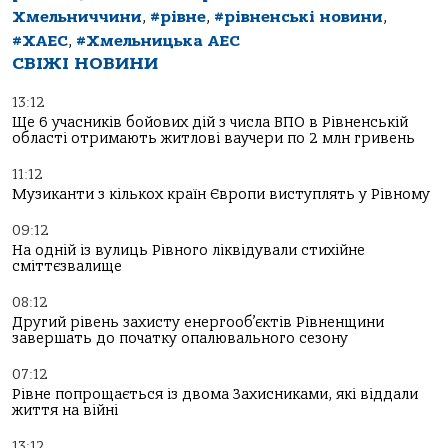
Хмельниччини
,
#рівне
,
#рівненські новини
,
#ХАЕС
,
#Хмельницька АЕС
СВІЖІ НОВИНИ
13:12
Ще 6 учасників бойових дій з числа ВПО в Рівненській
області отримають житлові ваучери по 2 млн гривень
11:12
Музиканти з кількох країн Європи виступлять у Рівному
09:12
На одній із вулиць Рівного ліквідували стихійне
сміттєзвалище
08:12
Другий рівень захисту енергооб’єктів Рівненщини
завершать до початку опалювального сезону
07:12
Рівне попрощається із двома Захисниками, які віддали
життя на війні
13:12