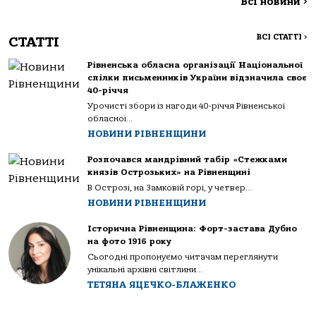
Всі новини
>
ВСІ СТАТТІ
>
СТАТТІ
Рівненська обласна організації Національної
спілки письменників України відзначила своє
40-річчя
Урочисті збори із нагоди 40-річчя Рівненської
обласної...
НОВИНИ РІВНЕНЩИНИ
Розпочався мандрівний табір «Стежками
князів Острозьких» на Рівненщині
В Острозі, на Замковій горі, у четвер...
НОВИНИ РІВНЕНЩИНИ
Історична Рівненщина: Форт-застава Дубно
на фото 1916 року
Сьогодні пропонуємо читачам переглянути
унікальні архівні світлини...
ТЕТЯНА ЯЦЕЧКО-БЛАЖЕНКО