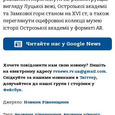
вигляду Луцької вежі, Острозької академії
та Замкової гори станом на XVI ст, а також
переглянути оцифровані колекції музею
історії Острозької академії у форматі AR.
Читайте нас у Google News
Хочете повідомити нам свою новину? Пишіть
на електронну адресу
rvnews.rv.ua@gmail.com
.
Слідкуйте за нашими новинами в
Твіттер
,
долучайтеся до нашої групи і сторінки у
Фейсбук
.
Джерело:
Новини Рівненщини
Теги:
#новини рівненщини
,
#новини рівного
,