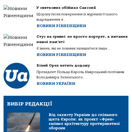
У святкових обіймах Саксонії
Щоразу після повернення із журналістського
відрядження я...
НОВИНИ РІВНЕНЩИНИ
Стус на гривні: не просто портрет, а питання
нашої пам’яті
Є імена, які не повинні залишатися лише...
НОВИНИ РІВНЕНЩИНИ
Білий Орел летить додому
Президент Польщі Кароль Навроцький позбавив
Володимира Зеленського...
НОВИНИ УКРАЇНИ
ВИБІР РЕДАКЦІЇ
Від захисту України до спільного
щита Європи: як проєкт «Фрея»
змінює архітектуру протиракетної
оборони