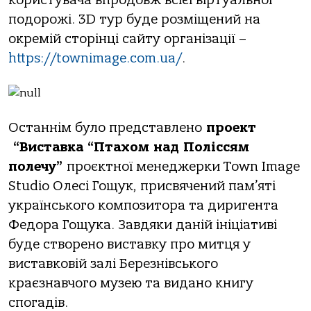
користувача впродовж всієї віртуальної
подорожі. 3D тур буде розміщений на
окремій сторінці сайту організації –
https://townimage.com.ua/
.
Останнім було представлено
проект
“Виставка “Птахом над Поліссям
полечу”
проєктної менеджерки Town Image
Studio Олесі Гощук, присвячений пам’яті
українського композитора та диригента
Федора Гощука. Завдяки даній ініціативі
буде створено виставку про митця у
виставковій залі Березнівського
краєзнавчого музею та видано книгу
спогадів.