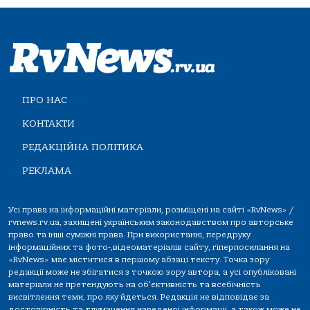
ПРО НАС
КОНТАКТИ
РЕДАКЦІЙНА ПОЛІТИКА
РЕКЛАМА
Усі права на інформаційні матеріали, розміщені на сайті «RvNews» /
rvnews.rv.ua, захищені українським законодавством про авторське
право та інші суміжні права. При використанні, передруку
інформаційних та фото-,відеоматеріалів сайту, гіперпосилання на
«RvNews» має міститися в першому абзаці тексту. Точка зору
редакції може не збігатися з точкою зору автора, а усі опубліковані
матеріали не претендують на об'єктивність та всебічність
висвітлення теми, про яку йдеться. Редакція не відповідає за
достовірність та тлумачення наведеної інформації, а також може не