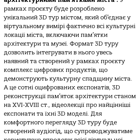
архітектурними пам’ятками міста”
.
У
рамках проєкту буде розроблено
унікальний 3D тур містом, який об’єднає у
віртуальному вимірі фактично всі культурні
локації міста, включаючи пам’ятки
архітектури та музеї. Формат 3D туру
дозволить інтегрувати в нього увесь
наявний та створений у рамках проєкту
комплекс цифрових продуктів, що
демонструють культурну спадщину міста.
А це сотні оцифрованих експонатів, 3D
реконструкції пам’яток архітектури станом
на XVI-XVIII ст., відеолекції про найцінніші
експонати та їхні 3D моделі. Для
комфортного перегляду 3D туру буде
створений аудіогід, що супроводжуватиме