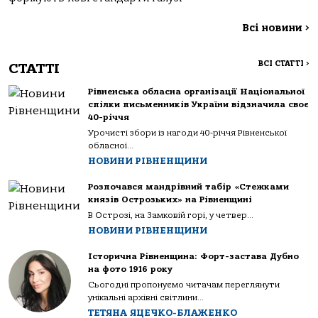
Всі новини
>
ВСІ СТАТТІ
>
СТАТТІ
Рівненська обласна організації Національної
спілки письменників України відзначила своє
40-річчя
Урочисті збори із нагоди 40-річчя Рівненської
обласної...
НОВИНИ РІВНЕНЩИНИ
Розпочався мандрівний табір «Стежками
князів Острозьких» на Рівненщині
В Острозі, на Замковій горі, у четвер...
НОВИНИ РІВНЕНЩИНИ
Історична Рівненщина: Форт-застава Дубно
на фото 1916 року
Сьогодні пропонуємо читачам переглянути
унікальні архівні світлини...
ТЕТЯНА ЯЦЕЧКО-БЛАЖЕНКО