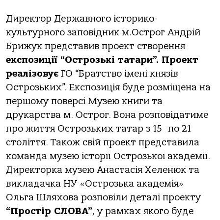
Директор Державного історико-
культурного заповідник м.Острог Андрій
Брижук представив проект створення
е
кспозиці
“Острозькі татари”
. Проект
реалізовує
ГО “Братство імені князів
Острозьких”. Експозиція буде розміщена на
першому поверсі Музею книги та
друкарства м. Острог. Вона розповідатиме
про життя Острозьких татар з 15 по 21
століття. Також свій проект представила
команда музею історії Острозької академії.
Директорка музею Анастасія Хеленюк та
викладачка НУ «Острозька академія»
Ольга Шляхова розповіли деталі проекту
“Простір СЛОВА”
, у рамках якого буде