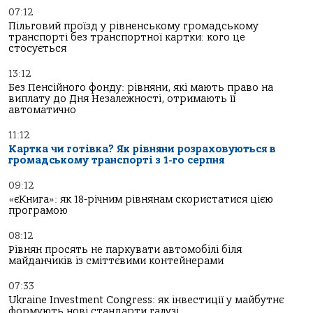
07:12
Пільговий проїзд у рівненському громадському
транспорті без транспортної картки: кого це
стосується
13:12
Без Пенсійного фонду: рівняни, які мають право на
виплату до Дня Незалежності, отримають її
автоматично
11:12
Картка чи готівка? Як рівняни розраховуються в
громадському транспорті з 1-го серпня
09:12
«єКнига»: як 18-річним рівнянам скористатися цією
програмою
08:12
Рівнян просять не паркувати автомобілі біля
майданчиків із сміттєвими контейнерами
07:33
Ukraine Investment Congress: як інвестиції у майбутнє
формують нові стандарти галузі