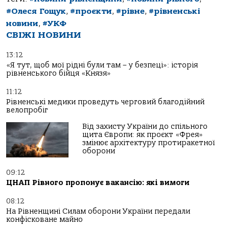
#Олеся Гощук
,
#проєкти
,
#рівне
,
#рівненські
новини
,
#УКФ
СВІЖІ НОВИНИ
13:12
«Я тут, щоб мої рідні були там – у безпеці»: історія
рівненського бійця «Князя»
11:12
Рівненські медики проведуть черговий благодійний
велопробіг
Від захисту України до спільного
щита Європи: як проєкт «Фрея»
змінює архітектуру протиракетної
оборони
09:12
ЦНАП Рівного пропонує вакансію: які вимоги
08:12
На Рівненщині Силам оборони України передали
конфісковане майно